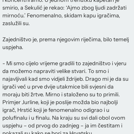
i koncentriramo. U jednom trenutku kapetan je
smirio, a Sekulić je rekao: ‘Ajmo zbog ljudi zadržati
mirnoću.’ Fenomenalno, skidam kapu igračima,
zaslužili su.
Zajedništvo je, prema njegovim riječima, bilo temelj
uspjeha.
- Mi smo cijelo vrijeme gradili to zajedništvo i vjeru
da možemo napraviti velike stvari. To smo i
najavljivali kad smo vidjeli ždrijeb. Drago mi je da su
igrači već u prve dvije utakmice bili svjesni da
moraju biti žrtve. Mirno i staloženo su to primili.
Primjer Jurline, koji je poslije možda bio najbolji
igrač, Hrstić koji je fenomenalno odigrao i u
polufinalu i u finalu. Na kraju su svi dali obol ovom
uspjehu – od prvog do zadnjeg – ja im čestitam i
pokazali su kako se bori za Hrvatsku.