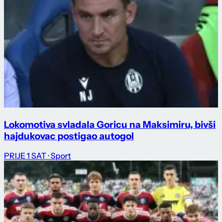
Lokomotiva svladala Goricu na Maksimiru, bivši
hajdukovac postigao autogol
PRIJE 1 SAT
· Sport