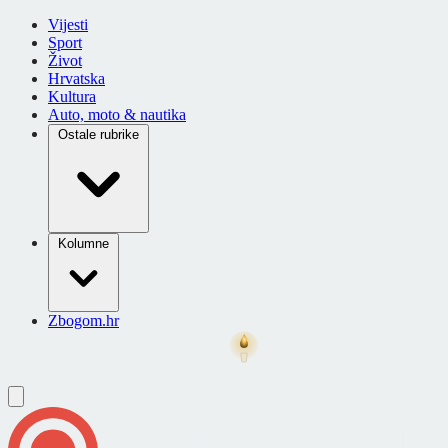
Vijesti
Sport
Život
Hrvatska
Kultura
Auto, moto & nautika
Ostale rubrike
Kolumne
Zbogom.hr