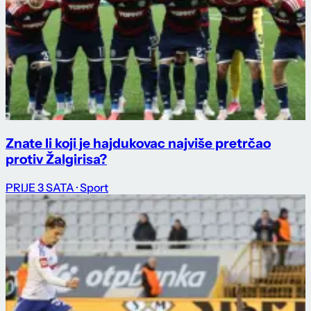
Znate li koji je hajdukovac najviše pretrčao
protiv Žalgirisa?
PRIJE 3 SATA
· Sport