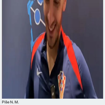
Piše
N. M.