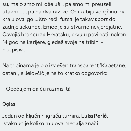
su, malo smo mi loše ušli, pa smo mi preuzeli
utakmicu, pa na dva razlike. Oni zabiju volejčinu, na
kraju ovaj gol… što reći, futsal je takav sport do
zadnje sekunde. Emocije su stvarno nevjerojatne.
Osvojiš broncu za Hrvatsku, prvu u povijesti, nakon
14 godina karijere, gledaš svoje na tribini -
neopisivo.
Na tribinama je bio izvješen transparent 'Kapetane,
ostani', a Jelovčić je na to kratko odgovorio:
- Obećajem da ću razmisliti!
Oglas
Jedan od ključnih igrača turnira,
Luka Perić
,
istaknuo je koliko mu ova medalja znači.