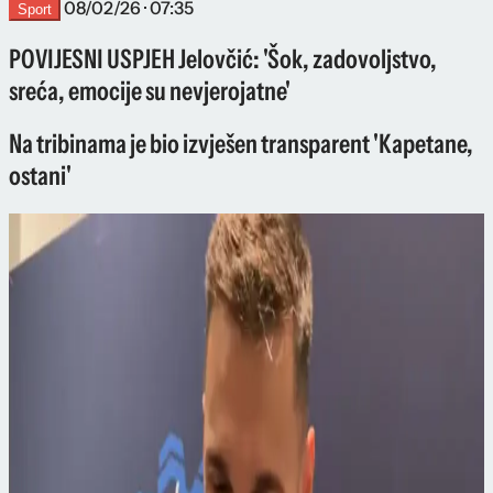
08/02/26 · 07:35
Sport
POVIJESNI USPJEH Jelovčić: 'Šok, zadovoljstvo,
sreća, emocije su nevjerojatne'
Na tribinama je bio izvješen transparent 'Kapetane,
ostani'