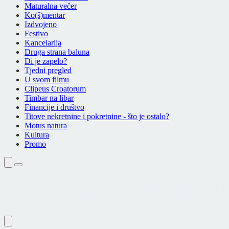
Maturalna večer
Ko(š)mentar
Izdvojeno
Festivo
Kancelarija
Druga strana baluna
Di je zapelo?
Tjedni pregled
U svom filmu
Clipeus Croatorum
Timbar na libar
Financije i društvo
Titove nekretnine i pokretnine - što je ostalo?
Motus natura
Kultura
Promo