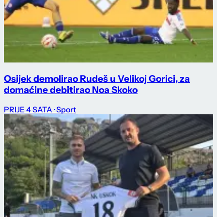
Osijek demolirao Rudeš u Velikoj Gorici, za
domaćine debitirao Noa Skoko
PRIJE 4 SATA
· Sport