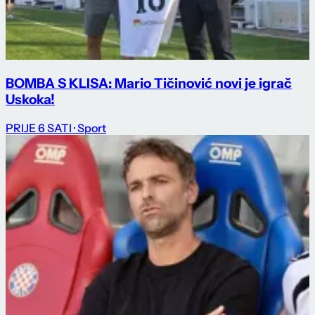
BOMBA S KLISA: Mario Tičinović novi je igrač
Uskoka!
PRIJE 6 SATI
· Sport