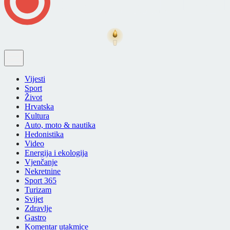
Vijesti
Sport
Život
Hrvatska
Kultura
Auto, moto & nautika
Hedonistika
Video
Energija i ekologija
Vjenčanje
Nekretnine
Sport 365
Turizam
Svijet
Zdravlje
Gastro
Komentar utakmice