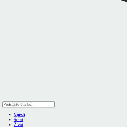
Vijesti
Sport
Život