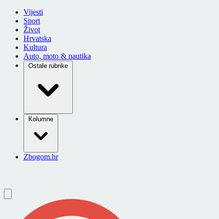
Vijesti
Sport
Život
Hrvatska
Kultura
Auto, moto & nautika
Ostale rubrike
Kolumne
Zbogom.hr