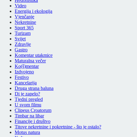
Hedonistika
Video
Energija i ekologija
Vjenčanje
Nekretnine
Sport 365
Turizam
Svijet
Zdravlje
Gastro
Komentar utakmice
Maturalna večer
Ko(š)mentar
Izdvojeno
Festivo
Kancelarija
Druga strana baluna
Di je zapelo?
Tjedni pregled
U svom filmu
Clipeus Croatorum
Timbar na libar
Financije i društvo
Titove nekretnine i pokretnine - što je ostalo?
Motus natura