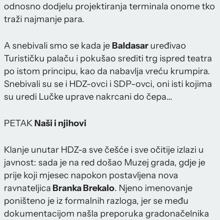
odnosno dodjelu projektiranja terminala onome tko
traži najmanje para.
A snebivali smo se kada je
Baldasar
uređivao
Turističku palaču i pokušao srediti trg ispred teatra
po istom principu, kao da nabavlja vreću krumpira.
Snebivali su se i HDZ-ovci i SDP-ovci, oni isti kojima
su uredi Lučke uprave nakrcani do čepa…
PETAK
Naši i njihovi
Klanje unutar HDZ-a sve češće i sve očitije izlazi u
javnost: sada je na red došao Muzej grada, gdje je
prije koji mjesec napokon postavljena nova
ravnateljica
Branka Brekalo
. Njeno imenovanje
poništeno je iz formalnih razloga, jer se među
dokumentacijom našla preporuka gradonačelnika