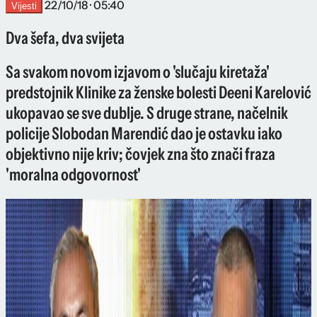
22/10/18 · 05:40
Vijesti
Dva šefa, dva svijeta
Sa svakom novom izjavom o 'slučaju kiretaža'
predstojnik Klinike za ženske bolesti Deeni Karelović
ukopavao se sve dublje. S druge strane, načelnik
policije Slobodan Marendić dao je ostavku iako
objektivno nije kriv; čovjek zna što znači fraza
'moralna odgovornost'