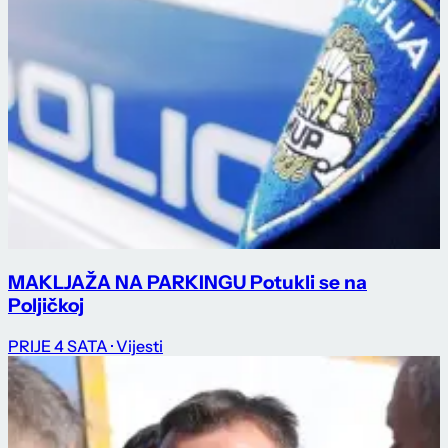
MAKLJAŽA NA PARKINGU Potukli se na
Poljičkoj
PRIJE 4 SATA
· Vijesti