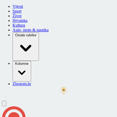
Vijesti
Sport
Život
Hrvatska
Kultura
Auto, moto & nautika
Ostale rubrike
Kolumne
Zbogom.hr