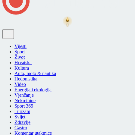
Vijesti
Sport
Život
Hrvatska
Kultura
Auto, moto & nautika
Hedonistika
Video
Energija i ekologija
Vjenčanje
Nekretnine
Sport 365
Turizam
Svijet
Zdravlje
Gastro
Komentar utakmice