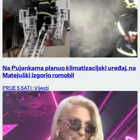
Na Pujankama planuo klimatizacijski uređaj, na
Matejuški izgorio romobil
PRIJE 5 SATI
· Vijesti