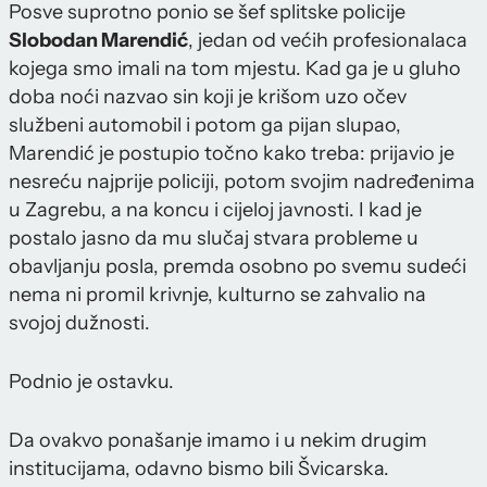
Posve suprotno ponio se šef splitske policije
Slobodan Marendić
, jedan od većih profesionalaca
kojega smo imali na tom mjestu. Kad ga je u gluho
doba noći nazvao sin koji je krišom uzo očev
službeni automobil i potom ga pijan slupao,
Marendić je postupio točno kako treba: prijavio je
nesreću najprije policiji, potom svojim nadređenima
u Zagrebu, a na koncu i cijeloj javnosti. I kad je
postalo jasno da mu slučaj stvara probleme u
obavljanju posla, premda osobno po svemu sudeći
nema ni promil krivnje, kulturno se zahvalio na
svojoj dužnosti.
Podnio je ostavku.
Da ovakvo ponašanje imamo i u nekim drugim
institucijama, odavno bismo bili Švicarska.