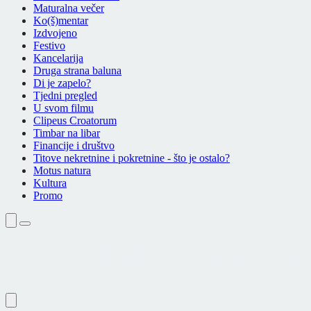
Maturalna večer
Ko(š)mentar
Izdvojeno
Festivo
Kancelarija
Druga strana baluna
Di je zapelo?
Tjedni pregled
U svom filmu
Clipeus Croatorum
Timbar na libar
Financije i društvo
Titove nekretnine i pokretnine - što je ostalo?
Motus natura
Kultura
Promo