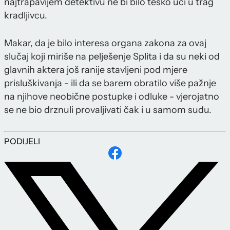
najtrapavijem detektivu ne bi bilo teško ući u trag
kradljivcu.
Makar, da je bilo interesa organa zakona za ovaj
slučaj koji miriše na pelješenje Splita i da su neki od
glavnih aktera još ranije stavljeni pod mjere
prisluškivanja - ili da se barem obratilo više pažnje
na njihove neobične postupke i odluke - vjerojatno
se ne bio drznuli provaljivati čak i u samom sudu.
PODIJELI