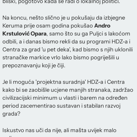
bliski, pogotovo kada se radi o lokalnoj politici.
Na koncu, nešto slično je u pokušaju da izbjegne
Keruma prije osam godina pokušao
Andro
Krstulović Opara
, samo što su ga Puljci s lakoćom
odbili, a i danas bismo rekli da su programi HDZ-a i
Centra za grad 'u pet deka', kad bismo s njih uklonili
stranačke markice vrlo lako bismo pogriješili u
prepoznavanju koji je čiji.
Je li moguća 'projektna suradnja' HDZ-a i Centra
kako bi se zaobišle ucjene manjih stranaka, zadržao
civilizacijski minimum u vlasti i barem na određen
period zacementirao sustavan i stabilan razvoj
grada?
Iskustvo nas uči da nije, ali mašta uvijek malo