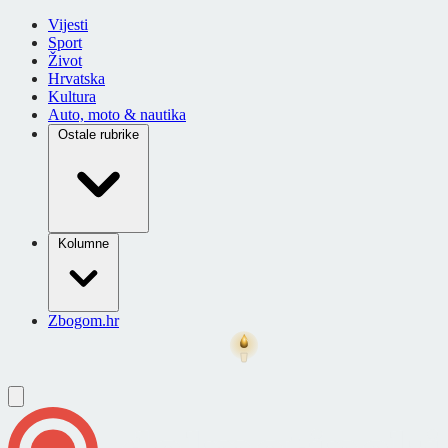
Vijesti
Sport
Život
Hrvatska
Kultura
Auto, moto & nautika
Ostale rubrike
Kolumne
Zbogom.hr