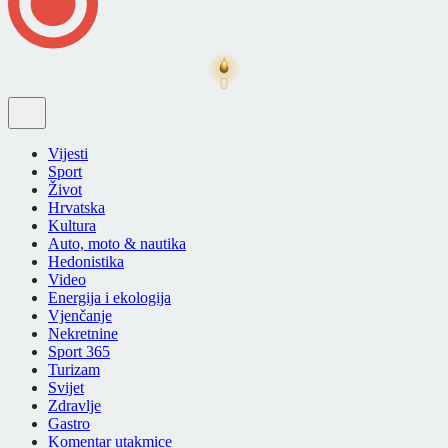
Vijesti
Sport
Život
Hrvatska
Kultura
Auto, moto & nautika
Hedonistika
Video
Energija i ekologija
Vjenčanje
Nekretnine
Sport 365
Turizam
Svijet
Zdravlje
Gastro
Komentar utakmice