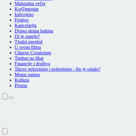
Maturalna večer
Ko(š)mentar
Izdvojeno
Festivo
Kancelarija
Druga strana baluna
Di je zapelo?
Tjedni pregled
U svom filmu
Clipeus Croatorum
Timbar na libar
Financije i društvo
Titove nekretnine i pokretnine - što je ostalo?
Motus natura
Kultura
Promo