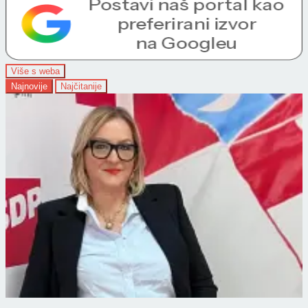
Više s weba
Najnovije
Najčitanije