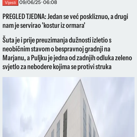
09/06/25 · 06:08
Vijesti
PREGLED TJEDNA: Jedan se već poskliznuo, a drugi
nam je servirao 'kostur iz ormara'
Šuta je i prije preuzimanja dužnosti izletio s
neobičnim stavom o bespravnoj gradnji na
Marjanu, a Puljku je jedna od zadnjih odluka zeleno
svjetlo za nebodere kojima se protivi struka