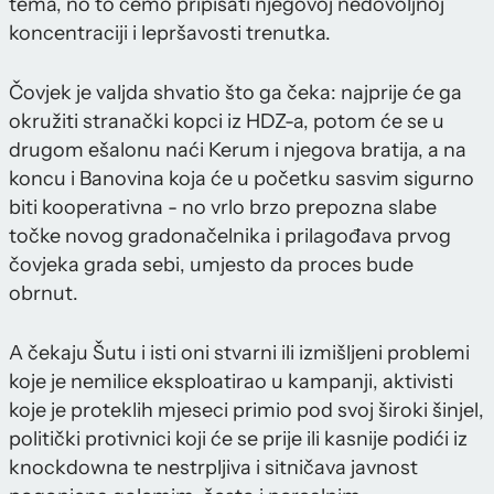
tema, no to ćemo pripisati njegovoj nedovoljnoj
koncentraciji i lepršavosti trenutka.
Čovjek je valjda shvatio što ga čeka: najprije će ga
okružiti stranački kopci iz HDZ-a, potom će se u
drugom ešalonu naći Kerum i njegova bratija, a na
koncu i Banovina koja će u početku sasvim sigurno
biti kooperativna - no vrlo brzo prepozna slabe
točke novog gradonačelnika i prilagođava prvog
čovjeka grada sebi, umjesto da proces bude
obrnut.
A čekaju Šutu i isti oni stvarni ili izmišljeni problemi
koje je nemilice eksploatirao u kampanji, aktivisti
koje je proteklih mjeseci primio pod svoj široki šinjel,
politički protivnici koji će se prije ili kasnije podići iz
knockdowna te nestrpljiva i sitničava javnost