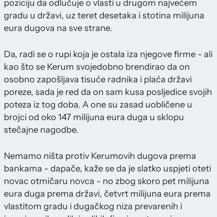
poziciju da odlučuje o vlasti u drugom najvećem
gradu u državi, uz teret desetaka i stotina milijuna
eura dugova na sve strane.
Da, radi se o rupi koja je ostala iza njegove firme - ali
kao što se Kerum svojedobno brendirao da on
osobno zapošljava tisuće radnika i plaća državi
poreze, sada je red da on sam kusa posljedice svojih
poteza iz tog doba. A one su zasad uobličene u
brojci od oko 147 milijuna eura duga u sklopu
stečajne nagodbe.
Nemamo ništa protiv Kerumovih dugova prema
bankama - dapače, kaže se da je slatko uspjeti oteti
novac otmičaru novca - no zbog skoro pet milijuna
eura duga prema državi, četvrt milijuna eura prema
vlastitom gradu i dugačkog niza prevarenih i