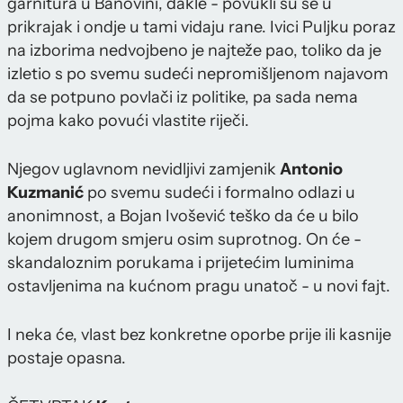
garnitura u Banovini, dakle - povukli su se u
prikrajak i ondje u tami vidaju rane. Ivici Puljku poraz
na izborima nedvojbeno je najteže pao, toliko da je
izletio s po svemu sudeći nepromišljenom najavom
da se potpuno povlači iz politike, pa sada nema
pojma kako povući vlastite riječi.
Njegov uglavnom nevidljivi zamjenik
Antonio
Kuzmanić
po svemu sudeći i formalno odlazi u
anonimnost, a Bojan Ivošević teško da će u bilo
kojem drugom smjeru osim suprotnog. On će -
skandaloznim porukama i prijetećim luminima
ostavljenima na kućnom pragu unatoč - u novi fajt.
I neka će, vlast bez konkretne oporbe prije ili kasnije
postaje opasna.