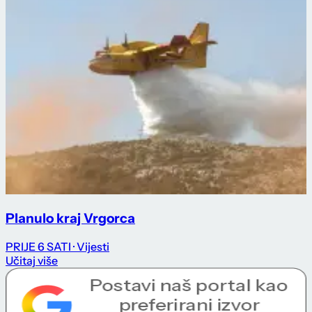
Planulo kraj Vrgorca
PRIJE 6 SATI
· Vijesti
Učitaj više