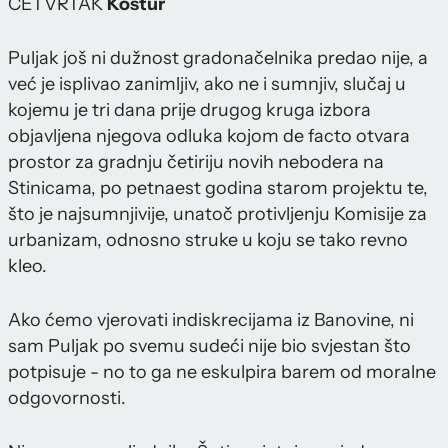
ČETVRTAK
Kostur
Puljak još ni dužnost gradonačelnika predao nije, a
već je isplivao zanimljiv, ako ne i sumnjiv, slučaj u
kojemu je tri dana prije drugog kruga izbora
objavljena njegova odluka kojom de facto otvara
prostor za gradnju četiriju novih nebodera na
Stinicama, po petnaest godina starom projektu te,
što je najsumnjivije, unatoč protivljenju Komisije za
urbanizam, odnosno struke u koju se tako revno
kleo.
Ako ćemo vjerovati indiskrecijama iz Banovine, ni
sam Puljak po svemu sudeći nije bio svjestan što
potpisuje - no to ga ne eskulpira barem od moralne
odgovornosti.