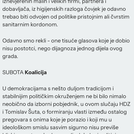
iznevjerenih malih i velikih firmi, partnera i
dobavljača, iz higijenskih razloga čovjek je odavno
trebao biti odvojen od politike pristojnim ali čvrstim
sanitarnim kordonom.
Odavno smo rekli - one tisuće glasova koje je dobio
nisu postotci, nego dijagnoza jednog dijela ovog
grada.
SUBOTA
Koalicija
U demokracijama s nešto duljom tradicijom i
stabilnijim političkim okruženjem ne bi bilo nimalo
neobično da izborni pobjednik, u ovom slučaju HDZ
i Tomislav Šuta, o formiranju vlasti između ostalog
pregovara s onima koje je porazio i koji mu u
ideološkom smislu sasvim sigurno nisu previše