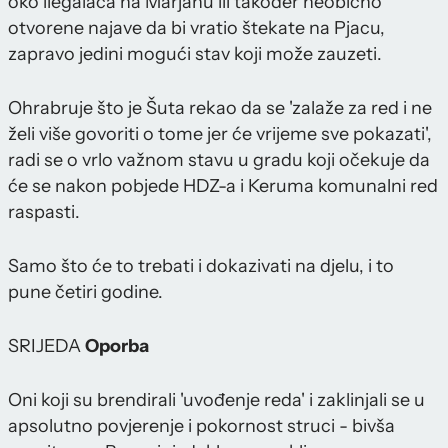
oko ilegalaca na Marjanu ili također neobično
otvorene najave da bi vratio štekate na Pjacu,
zapravo jedini mogući stav koji može zauzeti.
Ohrabruje što je Šuta rekao da se 'zalaže za red i ne
želi više govoriti o tome jer će vrijeme sve pokazati',
radi se o vrlo važnom stavu u gradu koji očekuje da
će se nakon pobjede HDZ-a i Keruma komunalni red
raspasti.
Samo što će to trebati i dokazivati na djelu, i to
pune četiri godine.
SRIJEDA
Oporba
Oni koji su brendirali 'uvođenje reda' i zaklinjali se u
apsolutno povjerenje i pokornost struci - bivša