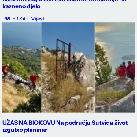
kazneno djelo
PRIJE 1 SAT
· Vijesti
UŽAS NA BIOKOVU Na području Sutvida život
izgubio planinar