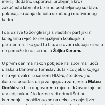
inerciji dodatno usporava, probijanja kroz
zakučaste labirinte bizarno postavljenog sustava,
pokušaja krpanja deficita stručnog i motiviranog
kadra.
I da, uz sve to žongliranja s vlastitim partijskim
kolegama i vječito nezajažljivim koalicijskim
partnerima. Tko god to bio, a u ovom slučaju nimalo
ne pomaže to da se radi o
Željku Kerumu
.
U prvim danima nakon pobjede na izborima i uoči
ulaska u Banovinu Tomislav Šuta - čovjek u kojega
nisu vjerovali ni u samom HDZ-u, što dovoljno
ilustrira podatak da je za njegovu zamjenicu
Mateu
Dorčić
već bilo dogovoreno mjesto državne tajnice
u Vladi, nakon što forme radi odradi Šutinu
kampanju - poskliznuo se na nekoliko osjetljivih