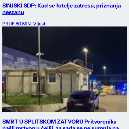
SINJSKI SDP: Kad se fotelje zatresu, priznanja
nestanu
PRIJE 50 MIN
· Vijesti
SMRT U SPLITSKOM ZATVORU Pritvorenika
našli mrtvog u ćeliji, za sada se ne sumnja na