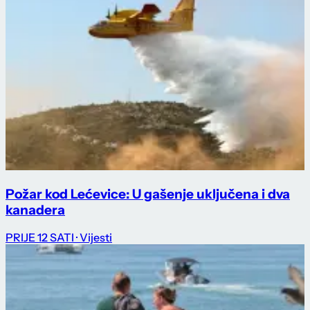
Požar kod Lećevice: U gašenje uključena i dva
kanadera
PRIJE 12 SATI
· Vijesti