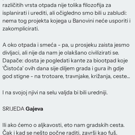
različitih vrsta otpada nije tolika filozofija za
isplanirati i urediti, ali očigledno smo bili u zabludi:
nema tog projekta kojega u Banovini neće usporiti i
zakomplicirati.
A oko otpada i smeća - pa, u prosjeku zaista jesmo
divljaci, ali nije da nam je olakšano civilizirati se.
Dapače: dosta je pogledati kante za biootpad koje
'Čistoća' ovih dana sije diljem grada i gura ih gdje
god stigne - na trotoare, travnjake, križanja, ceste…
I na svojoj njivi na selu valjda bi bili uredniji.
SRIJEDA
Gajeva
Ili ako ćemo o aljkavosti, eto nam gradskih cesta.
Čak i kad se nešto počne raditi, završi kao fuš.