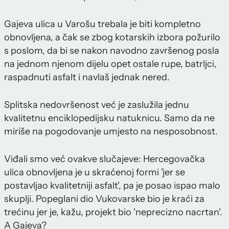
Gajeva ulica u Varošu trebala je biti kompletno
obnovljena, a čak se zbog kotarskih izbora požurilo
s poslom, da bi se nakon navodno završenog posla
na jednom njenom dijelu opet ostale rupe, batrljci,
raspadnuti asfalt i navlaš jednak nered.
Splitska nedovršenost već je zaslužila jednu
kvalitetnu enciklopedijsku natuknicu. Samo da ne
miriše na pogodovanje umjesto na nesposobnost.
Viđali smo već ovakve slučajeve: Hercegovačka
ulica obnovljena je u skraćenoj formi 'jer se
postavljao kvalitetniji asfalt', pa je posao ispao malo
skuplji. Popeglani dio Vukovarske bio je kraći za
trećinu jer je, kažu, projekt bio 'neprecizno nacrtan'.
A Gajeva?