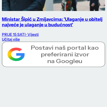
Ministar Šipić u Zmijavcima: 'Ulaganje u obitelj
najveće je ulaganje u budućnost'
PRIJE 15 SATI
· Vijesti
Učitaj više