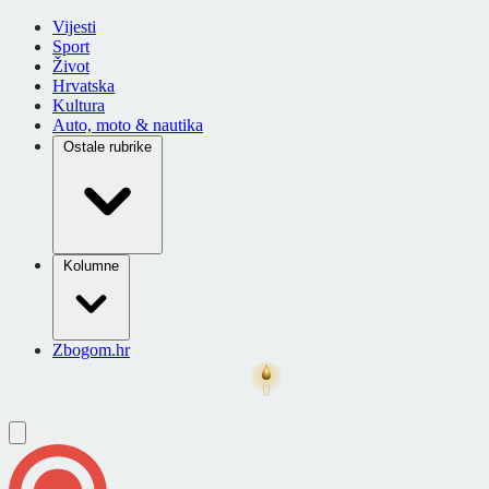
Vijesti
Sport
Život
Hrvatska
Kultura
Auto, moto & nautika
Ostale rubrike
Kolumne
Zbogom.hr