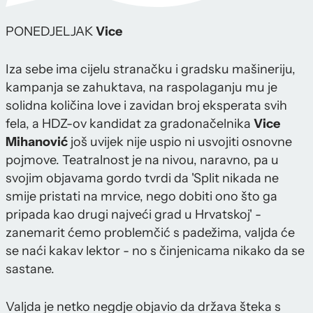
PONEDJELJAK
Vice
Iza sebe ima cijelu stranačku i gradsku mašineriju,
kampanja se zahuktava, na raspolaganju mu je
solidna količina love i zavidan broj eksperata svih
fela, a HDZ-ov kandidat za gradonačelnika
Vice
Mihanović
još uvijek nije uspio ni usvojiti osnovne
pojmove. Teatralnost je na nivou, naravno, pa u
svojim objavama gordo tvrdi da 'Split nikada ne
smije pristati na mrvice, nego dobiti ono što ga
pripada kao drugi najveći grad u Hrvatskoj' -
zanemarit ćemo problemčić s padežima, valjda će
se naći kakav lektor - no s činjenicama nikako da se
sastane.
Valjda je netko negdje objavio da država šteka s