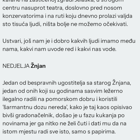
centru nasuprot teatra, doslovno pred nosom
konzervatorima i na ruti koju dnevno prolazi valjda
sto tisuća ljudi, ništa bolje ne možemo očekivati.
Ustvari, još nam je i dobro kakvih ljudi imamo među
nama, kakvi nam uvode red i kakvi nas vode.
NEDJELJA
Žnjan
Jedan od bespravnih ugostitelja sa starog Žnjana,
jedan od onih koji su godinama sasvim ležerno
ilegalno radili na pomorskom dobru i koristili
'šarmantnu dozu nereda', kako je taj kaos opisivao
bivši gradonačelnik, došao je u fazu kukanja po
novinama jer ga nitko ne želi čuti i dati mu da na
istom mjestu radi sve isto, samo s papirima.