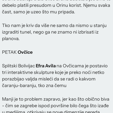
debelo platili presudom u Orinu korist. Njemu svaka
čast, samo je uzeo što mu pripada.
Tko nam je kriv da više ne samo da nismo u stanju
izgraditi tunel, nego ga ne znamo ni izbrisati iz
planova.
PETAK
Ovčice
Splitski Bolivijac
Efra Avila
na Ovčicama je postavio
tri interaktivne skulpture koje je preko noći netko
porazbijao valjda misleći da se radi o kakvom
čaranju-baranju, tko zna čemu
Manji je to problem zapravo, jer kao što obično biva
- čim se zagrebe ispod površine bilo čega što izađe
u medijima, otkrivaju se nove dimenzije nereda,