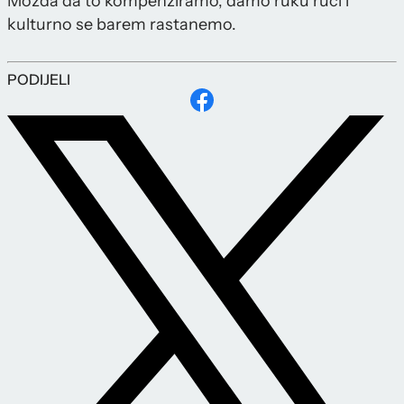
Možda da to kompenziramo, damo ruku ruci i
kulturno se barem rastanemo.
PODIJELI