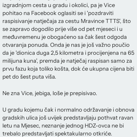
izgradnjom cesta u gradu i okolici, pa je Vice
pohitao na Facebook oglasiti se i 'pozdraviti
raspisivanje natječaja za cestu Mravince TTTS', što
se zapravo dogodilo prije više od pet mjeseci i u
međuvremenu je obogaćeno sa čak šest odgoda
otvaranja ponuda. Onda je nas je još važno poučio
da je 'dionica duga 2,5 kilometra i procijenjena na 65
milijuna kuna', premda je natječaj raspisan samo za
prvu fazu koja toliko košta, dok će ukupna cijena biti
pet do šest puta viša.
Ne zna Vice, jebiga, loše je prepisivao.
U gradu kojemu čak i normalno održavanje i obnova
gradskih ulica još uvijek predstavljaju pothvat ravan
letu na Mjesec, neznanje jednog HDZ-ovca ne bi
trebalo predstavljati spektakularno otkriće.