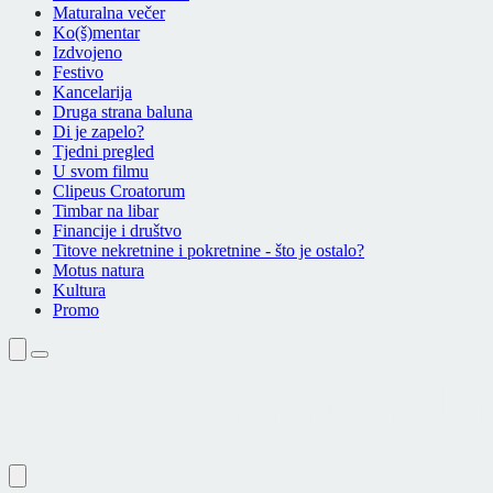
Maturalna večer
Ko(š)mentar
Izdvojeno
Festivo
Kancelarija
Druga strana baluna
Di je zapelo?
Tjedni pregled
U svom filmu
Clipeus Croatorum
Timbar na libar
Financije i društvo
Titove nekretnine i pokretnine - što je ostalo?
Motus natura
Kultura
Promo