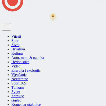
Vijesti
Sport
Život
Hrvatska
Kultura
Auto, moto & nautika
Hedonistika
Video
Energija i ekologija
Vjenčanje
Nekretnine
Sport 365
Turizam
Svijet
Zdravlje
Gastro
Komentar utakmice