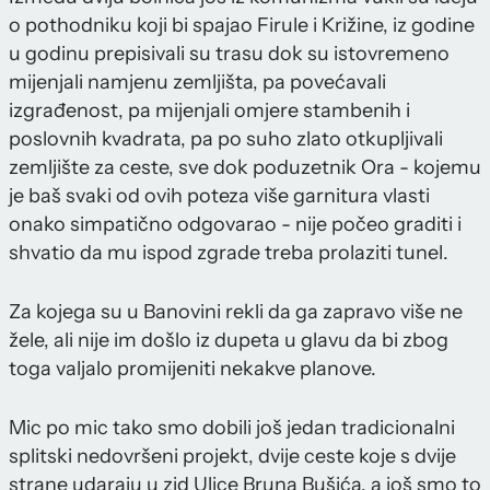
o pothodniku koji bi spajao Firule i Križine, iz godine
u godinu prepisivali su trasu dok su istovremeno
mijenjali namjenu zemljišta, pa povećavali
izgrađenost, pa mijenjali omjere stambenih i
poslovnih kvadrata, pa po suho zlato otkupljivali
zemljište za ceste, sve dok poduzetnik Ora - kojemu
je baš svaki od ovih poteza više garnitura vlasti
onako simpatično odgovarao - nije počeo graditi i
shvatio da mu ispod zgrade treba prolaziti tunel.
Za kojega su u Banovini rekli da ga zapravo više ne
žele, ali nije im došlo iz dupeta u glavu da bi zbog
toga valjalo promijeniti nekakve planove.
Mic po mic tako smo dobili još jedan tradicionalni
splitski nedovršeni projekt, dvije ceste koje s dvije
strane udaraju u zid Ulice Bruna Bušića, a još smo to