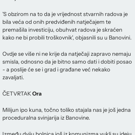
'S obzirom na to da je vrijednost stvarnih radova je
bila veća od onih predviđenih natječajem te
premašila investiciju, obuhvat radova je skraćen
kako ne bi probili troškovnik', objasnili su u Banovini.
Ovdje se više ni ne krije da natječaji zapravo nemaju
smisla, odnosno da je bitno samo dati i dobiti posao
- a poslije će se i grad i građane već nekako
zavaljati.
ČETVRTAK
Ora
Milijun ipo kuna, točno toliko stajala nas je još jedna
proceduralna svinjarija iz Banovine.
Između dviju bolnica još iz komunizma vukli su ideju