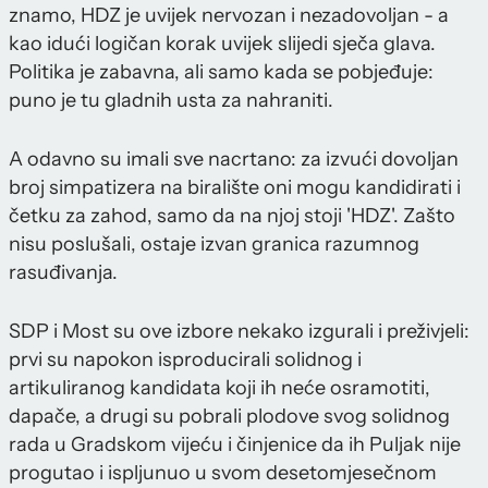
znamo, HDZ je uvijek nervozan i nezadovoljan - a
kao idući logičan korak uvijek slijedi sječa glava.
Politika je zabavna, ali samo kada se pobjeđuje:
puno je tu gladnih usta za nahraniti.
A odavno su imali sve nacrtano: za izvući dovoljan
broj simpatizera na biralište oni mogu kandidirati i
četku za zahod, samo da na njoj stoji 'HDZ'. Zašto
nisu poslušali, ostaje izvan granica razumnog
rasuđivanja.
SDP i Most su ove izbore nekako izgurali i preživjeli:
prvi su napokon isproducirali solidnog i
artikuliranog kandidata koji ih neće osramotiti,
dapače, a drugi su pobrali plodove svog solidnog
rada u Gradskom vijeću i činjenice da ih Puljak nije
progutao i ispljunuo u svom desetomjesečnom