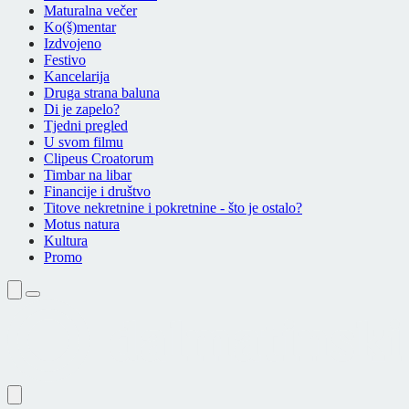
Maturalna večer
Ko(š)mentar
Izdvojeno
Festivo
Kancelarija
Druga strana baluna
Di je zapelo?
Tjedni pregled
U svom filmu
Clipeus Croatorum
Timbar na libar
Financije i društvo
Titove nekretnine i pokretnine - što je ostalo?
Motus natura
Kultura
Promo