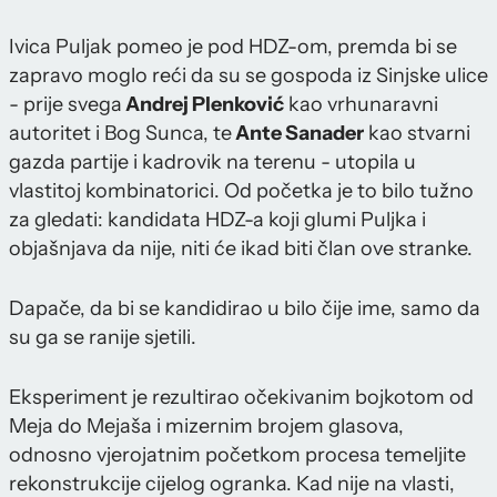
Ivica Puljak pomeo je pod HDZ-om, premda bi se
zapravo moglo reći da su se gospoda iz Sinjske ulice
- prije svega
Andrej Plenković
kao vrhunaravni
autoritet i Bog Sunca, te
Ante Sanader
kao stvarni
gazda partije i kadrovik na terenu - utopila u
vlastitoj kombinatorici. Od početka je to bilo tužno
za gledati: kandidata HDZ-a koji glumi Puljka i
objašnjava da nije, niti će ikad biti član ove stranke.
Dapače, da bi se kandidirao u bilo čije ime, samo da
su ga se ranije sjetili.
Eksperiment je rezultirao očekivanim bojkotom od
Meja do Mejaša i mizernim brojem glasova,
odnosno vjerojatnim početkom procesa temeljite
rekonstrukcije cijelog ogranka. Kad nije na vlasti,