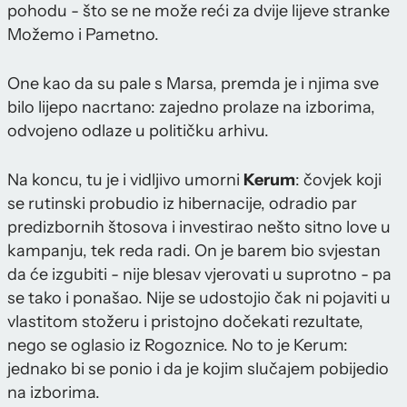
pohodu - što se ne može reći za dvije lijeve stranke
Možemo i Pametno.
One kao da su pale s Marsa, premda je i njima sve
bilo lijepo nacrtano: zajedno prolaze na izborima,
odvojeno odlaze u političku arhivu.
Na koncu, tu je i vidljivo umorni
Kerum
: čovjek koji
se rutinski probudio iz hibernacije, odradio par
predizbornih štosova i investirao nešto sitno love u
kampanju, tek reda radi. On je barem bio svjestan
da će izgubiti - nije blesav vjerovati u suprotno - pa
se tako i ponašao. Nije se udostojio čak ni pojaviti u
vlastitom stožeru i pristojno dočekati rezultate,
nego se oglasio iz Rogoznice. No to je Kerum:
jednako bi se ponio i da je kojim slučajem pobijedio
na izborima.