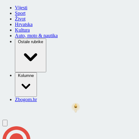
Vijesti
Sport
Život
Hrvatska
Kultura
Auto, moto & nautika
Ostale rubrike
Kolumne
Zbogom.hr