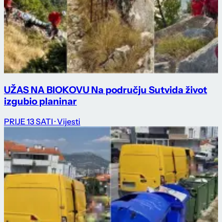
UŽAS NA BIOKOVU Na području Sutvida život
izgubio planinar
PRIJE 13 SATI
· Vijesti