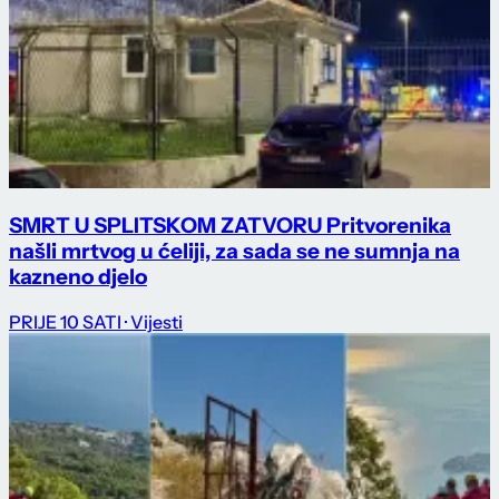
SMRT U SPLITSKOM ZATVORU Pritvorenika
našli mrtvog u ćeliji, za sada se ne sumnja na
kazneno djelo
PRIJE 10 SATI
· Vijesti