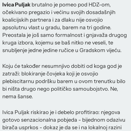
Ivica Puljak
brutalno je pomeo pod HDZ-om,
očekivano pregazio i većinu svojih dosadašnjih
koalicijskih partnera i za dlaku nije osvojio
apsolutnu vlast u gradu, barem na tri godine.
Preostala je još samo formalnost i gnjavaža drugog
kruga izbora, kojemu se baš nitko ne veseli, te
snubljenje jedne jedine ručice u Gradskom vijeću.
Koju će također nesumnjivo dobiti od koga god je
zatraži: blokiranje čovjeka koji je osvojio
plebiscitarnu podršku barem u ovom trenutku bilo
bi ništa drugo nego političko samoubojstvo. Ne,
nema šanse.
Ivica Puljak riskirao je i debelo profitirao: njegova
gotovo senzacionalna pobjeda - bijednom odazivu
birača usprkos - dokaz je da se i na lokalnoj razini