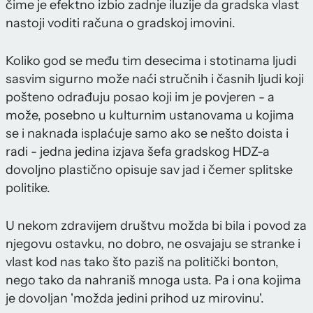
čime je efektno izbio zadnje iluzije da gradska vlast
nastoji voditi računa o gradskoj imovini.
Koliko god se među tim desecima i stotinama ljudi
sasvim sigurno može naći stručnih i časnih ljudi koji
pošteno odrađuju posao koji im je povjeren - a
može, posebno u kulturnim ustanovama u kojima
se i naknada isplaćuje samo ako se nešto doista i
radi - jedna jedina izjava šefa gradskog HDZ-a
dovoljno plastično opisuje sav jad i čemer splitske
politike.
U nekom zdravijem društvu možda bi bila i povod za
njegovu ostavku, no dobro, ne osvajaju se stranke i
vlast kod nas tako što paziš na politički bonton,
nego tako da nahraniš mnoga usta. Pa i ona kojima
je dovoljan 'možda jedini prihod uz mirovinu'.