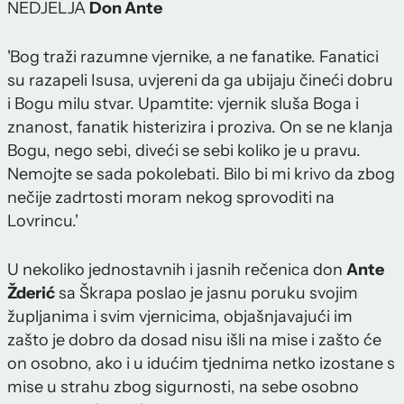
NEDJELJA
Don Ante
'Bog traži razumne vjernike, a ne fanatike. Fanatici
su razapeli Isusa, uvjereni da ga ubijaju čineći dobru
i Bogu milu stvar. Upamtite: vjernik sluša Boga i
znanost, fanatik histerizira i proziva. On se ne klanja
Bogu, nego sebi, diveći se sebi koliko je u pravu.
Nemojte se sada pokolebati. Bilo bi mi krivo da zbog
nečije zadrtosti moram nekog sprovoditi na
Lovrincu.'
U nekoliko jednostavnih i jasnih rečenica don
Ante
Žderić
sa Škrapa poslao je jasnu poruku svojim
župljanima i svim vjernicima, objašnjavajući im
zašto je dobro da dosad nisu išli na mise i zašto će
on osobno, ako i u idućim tjednima netko izostane s
mise u strahu zbog sigurnosti, na sebe osobno