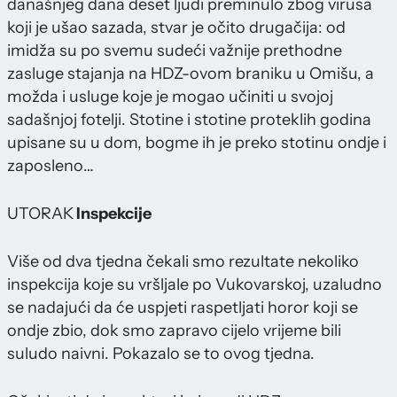
današnjeg dana deset ljudi preminulo zbog virusa
koji je ušao sazada, stvar je očito drugačija: od
imidža su po svemu sudeći važnije prethodne
zasluge stajanja na HDZ-ovom braniku u Omišu, a
možda i usluge koje je mogao učiniti u svojoj
sadašnjoj fotelji. Stotine i stotine proteklih godina
upisane su u dom, bogme ih je preko stotinu ondje i
zaposleno…
UTORAK
Inspekcije
Više od dva tjedna čekali smo rezultate nekoliko
inspekcija koje su vršljale po Vukovarskoj, uzaludno
se nadajući da će uspjeti raspetljati horor koji se
ondje zbio, dok smo zapravo cijelo vrijeme bili
suludo naivni. Pokazalo se to ovog tjedna.