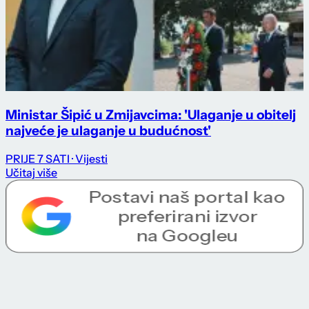
Ministar Šipić u Zmijavcima: 'Ulaganje u obitelj
najveće je ulaganje u budućnost'
PRIJE 7 SATI
· Vijesti
Učitaj više