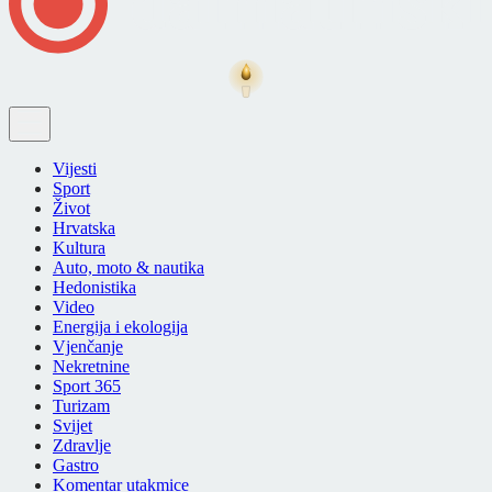
Vijesti
Sport
Život
Hrvatska
Kultura
Auto, moto & nautika
Hedonistika
Video
Energija i ekologija
Vjenčanje
Nekretnine
Sport 365
Turizam
Svijet
Zdravlje
Gastro
Komentar utakmice