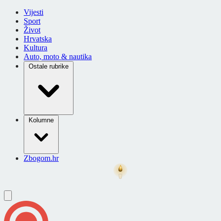
Vijesti
Sport
Život
Hrvatska
Kultura
Auto, moto & nautika
Ostale rubrike
Kolumne
Zbogom.hr