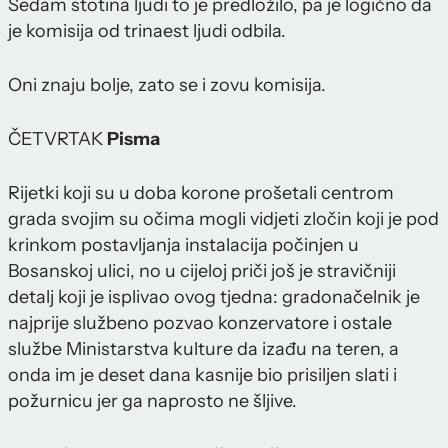
Sedam stotina ljudi to je predložilo, pa je logično da
je komisija od trinaest ljudi odbila.
Oni znaju bolje, zato se i zovu komisija.
ČETVRTAK
Pisma
Rijetki koji su u doba korone prošetali centrom
grada svojim su očima mogli vidjeti zločin koji je pod
krinkom postavljanja instalacija počinjen u
Bosanskoj ulici, no u cijeloj priči još je stravičniji
detalj koji je isplivao ovog tjedna: gradonačelnik je
najprije službeno pozvao konzervatore i ostale
službe Ministarstva kulture da izađu na teren, a
onda im je deset dana kasnije bio prisiljen slati i
požurnicu jer ga naprosto ne šljive.