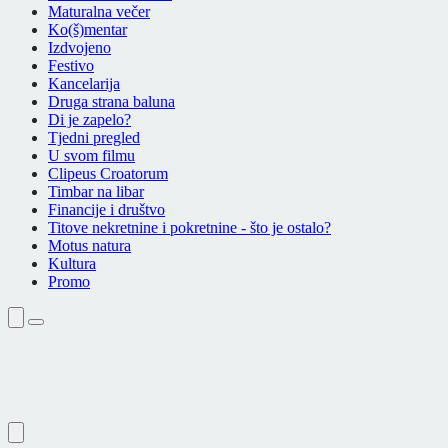
Maturalna večer
Ko(š)mentar
Izdvojeno
Festivo
Kancelarija
Druga strana baluna
Di je zapelo?
Tjedni pregled
U svom filmu
Clipeus Croatorum
Timbar na libar
Financije i društvo
Titove nekretnine i pokretnine - što je ostalo?
Motus natura
Kultura
Promo