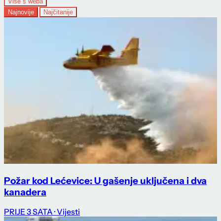
Više s weba
Najnovije
Najčitanije
Požar kod Lećevice: U gašenje uključena i dva
kanadera
PRIJE 3 SATA
· Vijesti