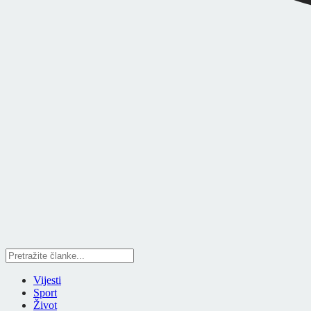
Vijesti
Sport
Život