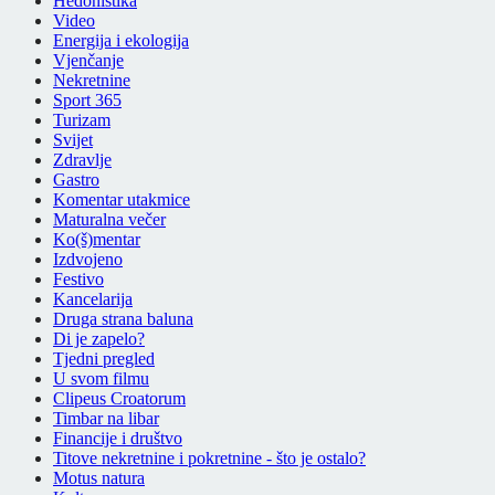
Hedonistika
Video
Energija i ekologija
Vjenčanje
Nekretnine
Sport 365
Turizam
Svijet
Zdravlje
Gastro
Komentar utakmice
Maturalna večer
Ko(š)mentar
Izdvojeno
Festivo
Kancelarija
Druga strana baluna
Di je zapelo?
Tjedni pregled
U svom filmu
Clipeus Croatorum
Timbar na libar
Financije i društvo
Titove nekretnine i pokretnine - što je ostalo?
Motus natura