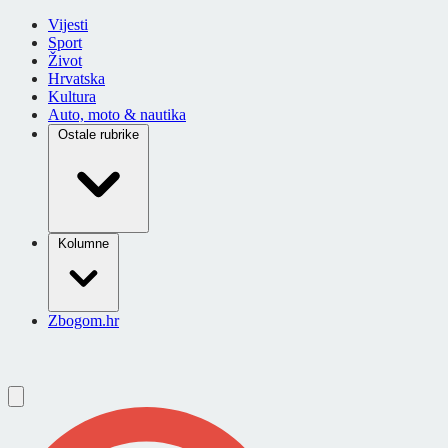
Vijesti
Sport
Život
Hrvatska
Kultura
Auto, moto & nautika
Ostale rubrike
Kolumne
Zbogom.hr