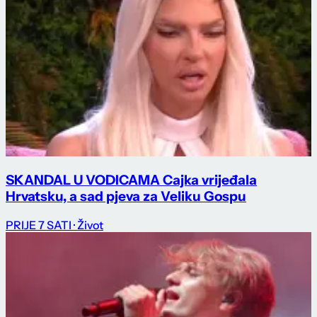
SKANDAL U VODICAMA Cajka vrijeđala
Hrvatsku, a sad pjeva za Veliku Gospu
PRIJE 7 SATI
· Život