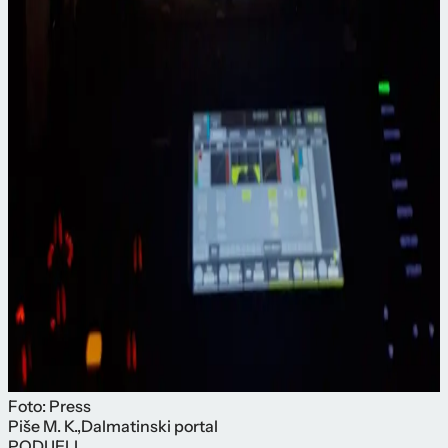
Foto: Press
Piše
M. K.
,
Dalmatinski portal
PODIJELI