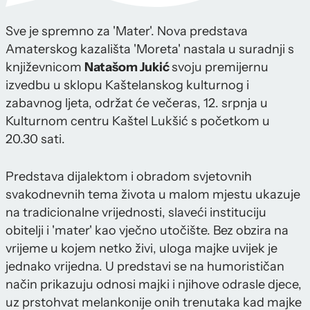
Sve je spremno za 'Mater'. Nova predstava
Amaterskog kazališta 'Moreta' nastala u suradnji s
književnicom
Natašom Jukić
svoju premijernu
izvedbu u sklopu Kaštelanskog kulturnog i
zabavnog ljeta, održat će večeras, 12. srpnja u
Kulturnom centru Kaštel Lukšić s početkom u
20.30 sati.
Predstava dijalektom i obradom svjetovnih
svakodnevnih tema života u malom mjestu ukazuje
na tradicionalne vrijednosti, slaveći instituciju
obitelji i 'mater' kao vječno utočište. Bez obzira na
vrijeme u kojem netko živi, uloga majke uvijek je
jednako vrijedna. U predstavi se na humorističan
način prikazuju odnosi majki i njihove odrasle djece,
uz prstohvat melankonije onih trenutaka kad majke