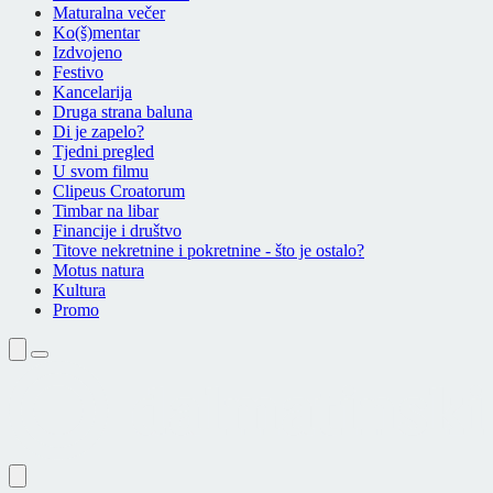
Maturalna večer
Ko(š)mentar
Izdvojeno
Festivo
Kancelarija
Druga strana baluna
Di je zapelo?
Tjedni pregled
U svom filmu
Clipeus Croatorum
Timbar na libar
Financije i društvo
Titove nekretnine i pokretnine - što je ostalo?
Motus natura
Kultura
Promo