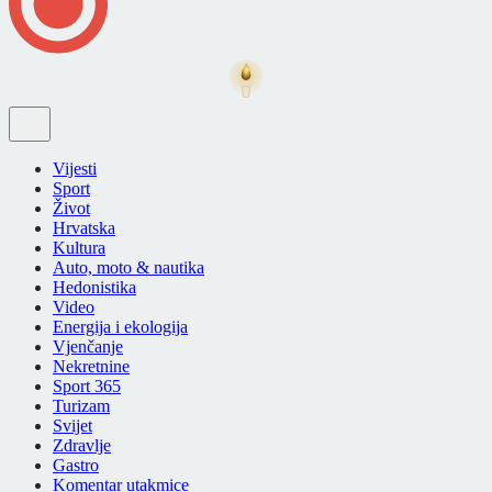
Vijesti
Sport
Život
Hrvatska
Kultura
Auto, moto & nautika
Hedonistika
Video
Energija i ekologija
Vjenčanje
Nekretnine
Sport 365
Turizam
Svijet
Zdravlje
Gastro
Komentar utakmice