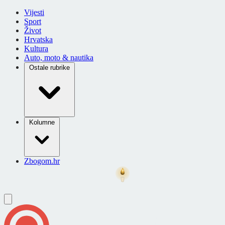
Vijesti
Sport
Život
Hrvatska
Kultura
Auto, moto & nautika
Ostale rubrike
Kolumne
Zbogom.hr