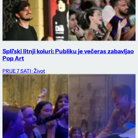
Spli'ski litnji koluri: Publiku je večeras zabavljao
Pop Art
PRIJE 7 SATI
· Život