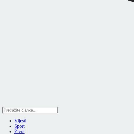
Vijesti
Sport
Život