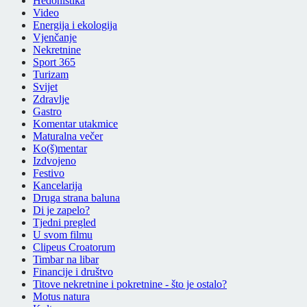
Hedonistika
Video
Energija i ekologija
Vjenčanje
Nekretnine
Sport 365
Turizam
Svijet
Zdravlje
Gastro
Komentar utakmice
Maturalna večer
Ko(š)mentar
Izdvojeno
Festivo
Kancelarija
Druga strana baluna
Di je zapelo?
Tjedni pregled
U svom filmu
Clipeus Croatorum
Timbar na libar
Financije i društvo
Titove nekretnine i pokretnine - što je ostalo?
Motus natura