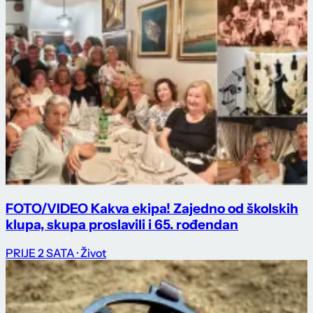
FOTO/VIDEO Kakva ekipa! Zajedno od školskih
klupa, skupa proslavili i 65. rođendan
PRIJE 2 SATA
· Život