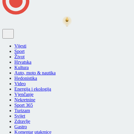
Vijesti
Sport
Život
Hrvatska
Kultura
Auto, moto & nautika
Hedonistika
Video
Energija i ekologija
Vjenčanje
Nekretnine
Sport 365
Turizam
Svijet
Zdravlje
Gastro
Komentar utakmice