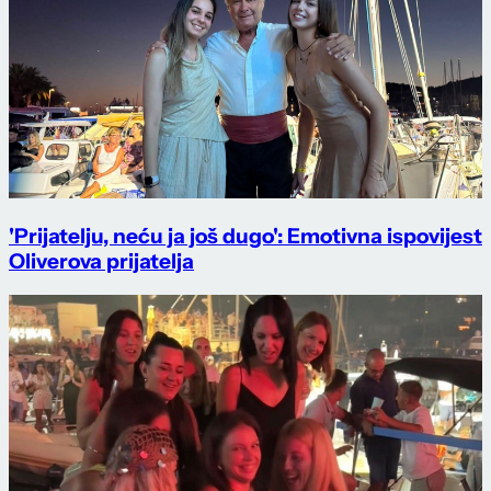
'Prijatelju, neću ja još dugo': Emotivna ispovijest
Oliverova prijatelja