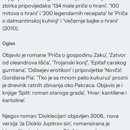
zbirka pripovijedaka '134 male priče o hrani', '100
mitova o hrani' i '200 legendarnih recepata' te 'Priča
o dalmantinskoj kuhinji' i 'Večernje bajke o hrani'
(2010).
Oglas
Objavio je romane 'Priča o gospodinu Zaku', 'Zatvor
od oleandrova lišća', 'Trojanski konj", 'Epitaf carskog
gurmana', 'Odisejev erotikon' i pripovijetke 'Novčić
Gordiana Pia'. 'Tko je sa mnom palio kukuruz' prozni
je dnevnik ratnih zbivanja oko Pakraca. Objavio je i
knjige 'Split: roman staroga grada', 'Hvar: kantilene i
kartoline'.
Njegov roman 'Dioklecijan' objavljen 2006.. nova
verzija 'Ja Dioklo Jupitrov sin', romansirana je