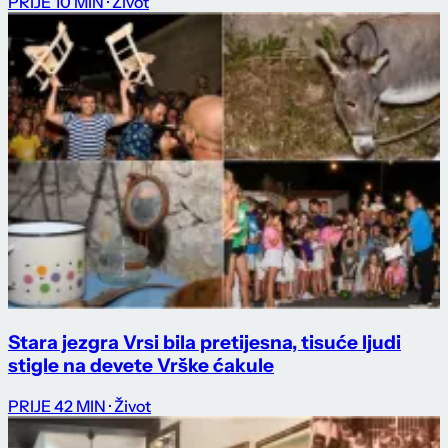
PRIJE 10 MIN
· Život
Stara jezgra Vrsi bila pretijesna, tisuće ljudi
stigle na devete Vrške ćakule
PRIJE 42 MIN
· Život