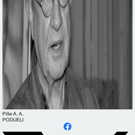
Piše
A. A.
PODIJELI