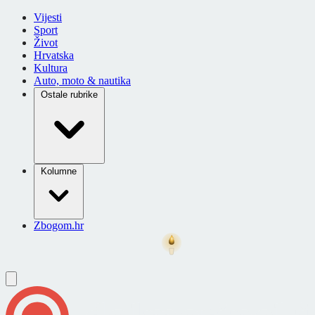
Vijesti
Sport
Život
Hrvatska
Kultura
Auto, moto & nautika
Ostale rubrike
Kolumne
Zbogom.hr