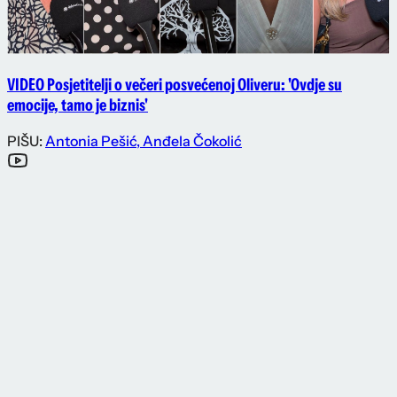
VIDEO Posjetitelji o večeri posvećenoj Oliveru: 'Ovdje su
emocije, tamo je biznis'
PIŠU:
Antonia Pešić
,
Anđela Čokolić