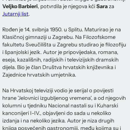
Veljko Barbieri
, potvrdila je njegova kći
Sara
za
Jutarnji list
.
Rođen je 14. svibnja 1950. u Splitu. Maturirao je na
Klasičnoj gimnaziji u Zagrebu. Na Filozofskome
fakultetu Sveučilišta u Zagrebu studirao je filozofiju
i španjolski jezik. Autor je pripovijedaka, romana,
eseja, kazališnih, radijskih i televizijskih dramskih
dijela. Bio je član Društva hrvatskih književnika i
Zajednice hrvatskih umjetnika.
Na Hrvatskoj televiziji vodio je serijal o povijesti
hrane 'Jelovnici izgubljenog vremena', a od njegovih
kolumni u tjedniku Nacional nastali su i Kuharski
kanconijeri I-IV., objavljeni do sada u nekoliko
izdanja i na nekoliko jezika. Autor je niza drugih
knjiga posvećenih gastronomiji, među kojima su i