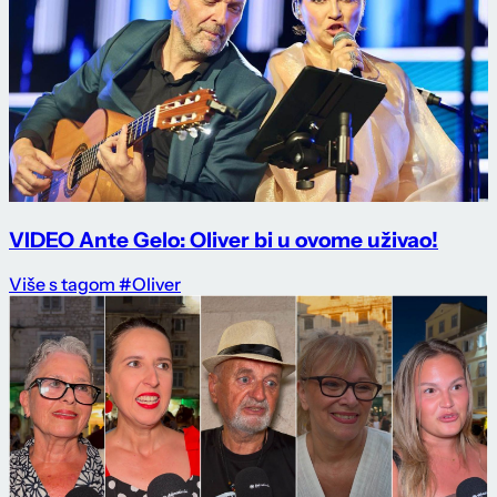
VIDEO Ante Gelo: Oliver bi u ovome uživao!
Više s tagom #Oliver