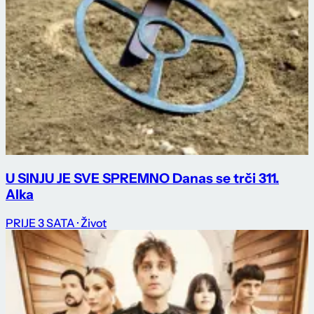
U SINJU JE SVE SPREMNO Danas se trči 311.
Alka
PRIJE 3 SATA
· Život