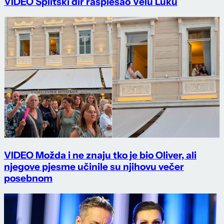
VIDEO Splitski đir rasplesao Velu Luku
VIDEO Možda i ne znaju tko je bio Oliver, ali
njegove pjesme učinile su njihovu večer
posebnom