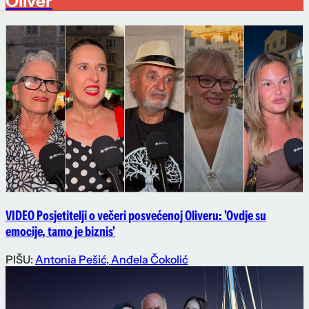
Oliver
VIDEO Posjetitelji o večeri posvećenoj Oliveru: 'Ovdje su
emocije, tamo je biznis'
PIŠU:
Antonia Pešić
,
Anđela Čokolić