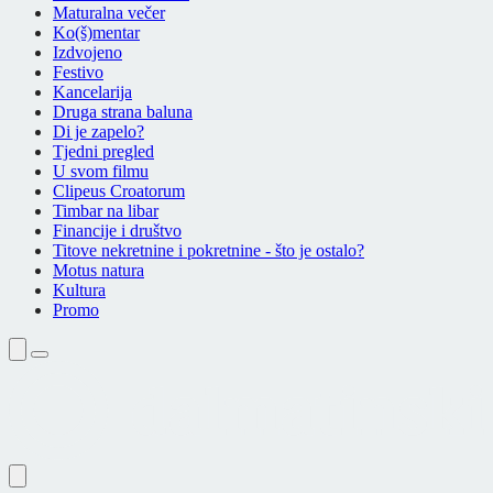
Maturalna večer
Ko(š)mentar
Izdvojeno
Festivo
Kancelarija
Druga strana baluna
Di je zapelo?
Tjedni pregled
U svom filmu
Clipeus Croatorum
Timbar na libar
Financije i društvo
Titove nekretnine i pokretnine - što je ostalo?
Motus natura
Kultura
Promo