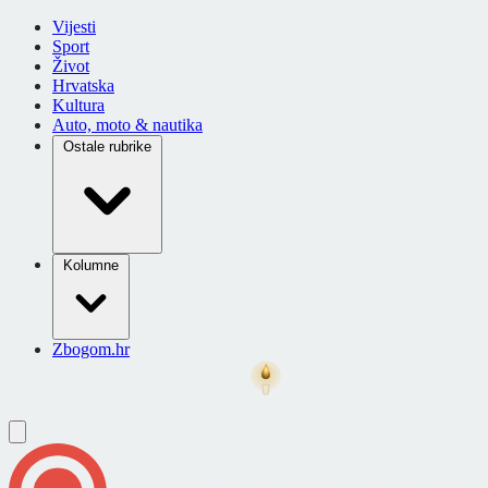
Vijesti
Sport
Život
Hrvatska
Kultura
Auto, moto & nautika
Ostale rubrike
Kolumne
Zbogom.hr