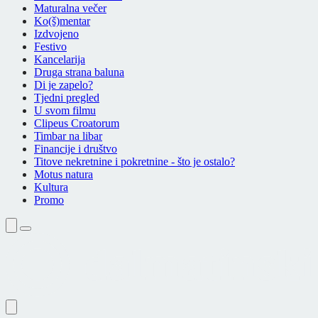
Maturalna večer
Ko(š)mentar
Izdvojeno
Festivo
Kancelarija
Druga strana baluna
Di je zapelo?
Tjedni pregled
U svom filmu
Clipeus Croatorum
Timbar na libar
Financije i društvo
Titove nekretnine i pokretnine - što je ostalo?
Motus natura
Kultura
Promo