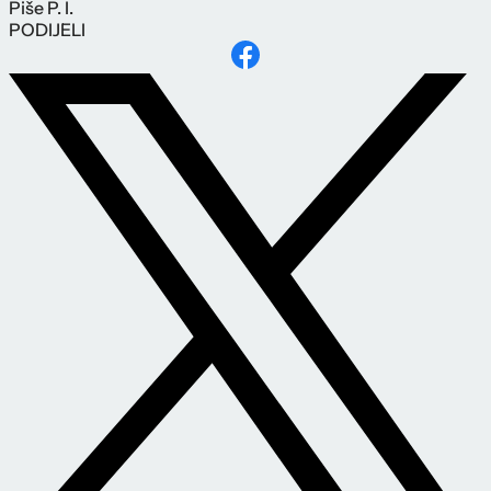
Piše
P. I.
PODIJELI