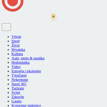
Vijesti
Sport
Život
Hrvatska
Kultura
Auto, moto & nautika
Hedonistika
Video
Energija i ekologija
Vjenčanje
Nekretnine
Sport 365
Turizam
Svijet
Zdravlje
Gastro
Komentar utakmice