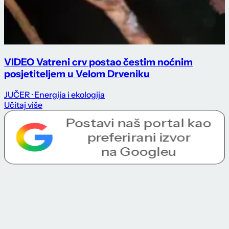
VIDEO Vatreni crv postao čestim noćnim
posjetiteljem u Velom Drveniku
JUČER
· Energija i ekologija
Učitaj više