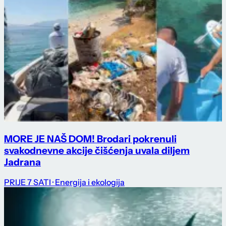
MORE JE NAŠ DOM! Brodari pokrenuli
svakodnevne akcije čišćenja uvala diljem
Jadrana
PRIJE 7 SATI
· Energija i ekologija