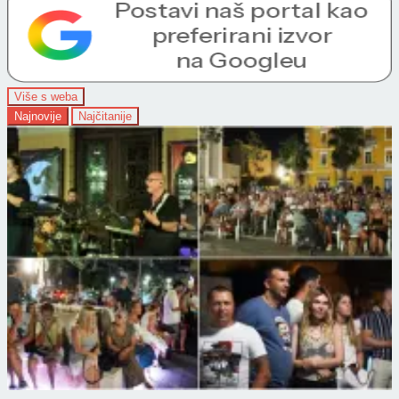
Više s weba
Najnovije
Najčitanije