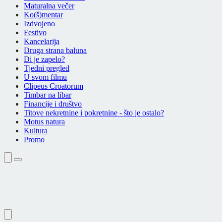
Maturalna večer
Ko(š)mentar
Izdvojeno
Festivo
Kancelarija
Druga strana baluna
Di je zapelo?
Tjedni pregled
U svom filmu
Clipeus Croatorum
Timbar na libar
Financije i društvo
Titove nekretnine i pokretnine - što je ostalo?
Motus natura
Kultura
Promo