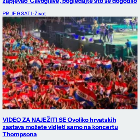
zapjevao 'Čavoglave', pogledajte što se dogodilo
PRIJE 9 SATI
· Život
VIDEO ZA NAJEŽITI SE Ovoliko hrvatskih
zastava možete vidjeti samo na koncertu
Thompsona