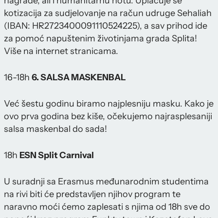
nagrade, ali i humanitarnu notu. Uplaćuje se
kotizacija za sudjelovanje na račun udruge Sehaliah
(IBAN: HR2723400091110524225), a sav prihod ide
za pomoć napuštenim životinjama grada Splita!
Više na internet stranicama.
16-18h
6. SALSA MASKENBAL
Već šestu godinu biramo najplesniju masku. Kako je
ovo prva godina bez kiše, očekujemo najrasplesaniji
salsa maskenbal do sada!
18h
ESN Split Carnival
U suradnji sa Erasmus međunarodnim studentima
na rivi biti će predstavljen njihov program te
naravno moći ćemo zaplesati s njima od 18h sve do