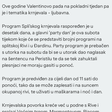
Ove godine Valentinovo pada na pokladni tjedan pa
je i tematika krnjevala - ljubavna.
Program Spli'skog krnjevala raspoređen je u
desetak dana, a glavni 'party dan' je ova subota
tijekom koje će se predstaviti brojni programi na
splitskoj Rivi i u Đardinu. Party program je prebačen
s utorka na subotu da bi se u utorak dao naglasak
na šentencu na Peristilu te da se tek zahuktali
plesnjaci ne moraju gasiti u ponoć.
Program je predviđen za cijeli dan od 11 sati do
ponoći, tako da se može zaplesati i na suncem
okupanoj rivi, te uživati u maškarama i noć i dan.
Krnjevalska povorka kreće već u podne s Rive i
prolazi Voćnim trgom, Marmontovom, Pjacom,