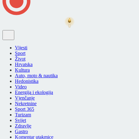
Vijesti
Sport
Život
Hrvatska
Kultura
Auto, moto & nautika
Hedonistika
Video
Energija i ekologija
Vjenčanje
Nekretnine
Sport 365
Turizam
Svijet
Zdravlje
Gastro
Komentar utakmice