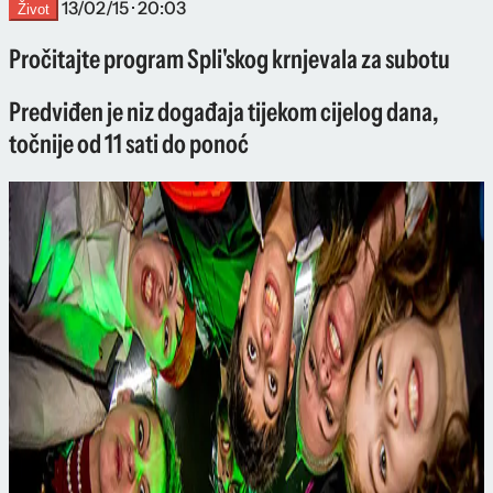
13/02/15 · 20:03
Život
Pročitajte program Spli'skog krnjevala za subotu
Predviđen je niz događaja tijekom cijelog dana,
točnije od 11 sati do ponoć