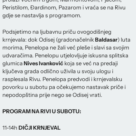
Peristilom, Đardinom, Pazarom i vraća se na Rivu
gdje se nastavlja s programom.
Podsjetimo na ljubavnu priču ovogodišnjeg
krnjevala: dok Odisej (gradonačelnik
Baldasar
) luta
morima, Penelopa ne žali već pleše i slavi sa svojim
udvaračima. Penelopu utjelovljuje iskusna splitska
glumica
Nives Ivanković
koja se već na predaji
ključeva grada odlično uživila u svoju ulogu i
rasplesala Rivu. Penelopa predvodi i krnjevalsku
povorku u subotu pa očekujemo nastavak priče i
nepodopština prije nego se Odisej vrati.
PROGRAM NA RIVI U SUBOTU:
11-14h
DIČJI KRNJEVAL