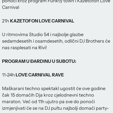
ponoći kroz program Funkty town i Kazetofon Love
Carnival
21h
KAZETOFON LOVE CARNIVAL
U ritmovima Studio 54 i najbolje glazbe
sedamdesetih i osamdesetih, odlični DJ Brothers će
nas rasplesati na Rivi!
PROGRAM U ĐARDINU U SUBOTU:
11-24h
LOVE CARNIVAL RAVE
Maškarani techno spektakl ugostit će ove godine
čak 15 domaćih Dja kroz cjelodnevni techno
maraton. Već od 11h ujutro pa sve do ponoći
izmjenjivati će se na DJ pultu najbolji domaći party-