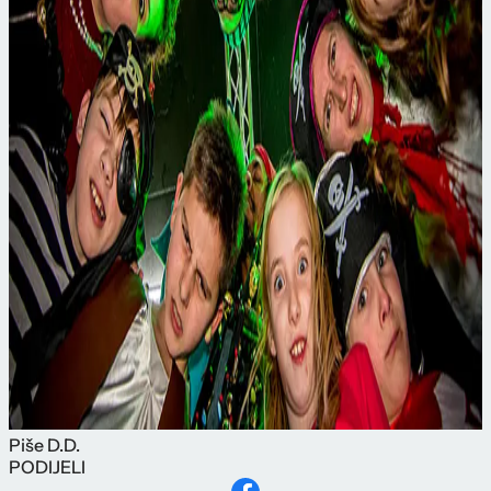
Piše
D.D.
PODIJELI