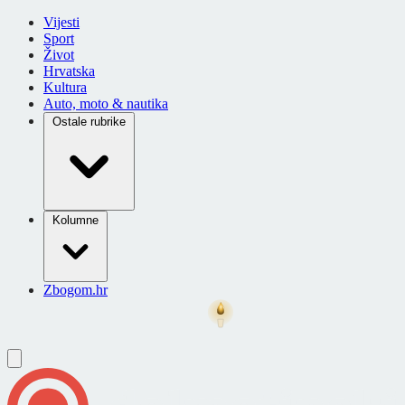
Vijesti
Sport
Život
Hrvatska
Kultura
Auto, moto & nautika
Ostale rubrike
Kolumne
Zbogom.hr