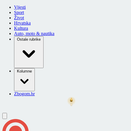
Vijesti
Sport
Život
Hrvatska
Kultura
Auto, moto & nautika
Ostale rubrike
Kolumne
Zbogom.hr