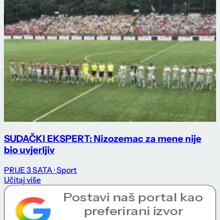
SUDAČKI EKSPERT: Nizozemac za mene nije
bio uvjerljiv
PRIJE 3 SATA
· Sport
Učitaj više