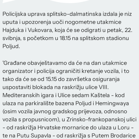
Policijska uprava splitsko-dalmatinska izdala je niz
uputa i upozorenja uoči nogometne utakmice
Hajduka i Vukovara, koja će se odigrati u petak, 22.
svibnja, s početkom u 18.15 na splitskom stadionu
Poljud.
'Građane obavještavamo da će na dan utakmice
organizator i policija ograničiti kretanje vozila, i to
tako da će se od 15.15 do završetka osiguranja
uspostaviti blokada na raskrižju ulice VIII.
Mediteranskih igara i Ulice sedam Kaštela - kod
ulaza na parkiralište bazena Poljud i Hemingwaya
(osim vozila javnog gradskog prijevoza, odnosno
vozila s propusnicom), u Zrinsko-frankopanskoj ulici
- od raskrižja Hrvatske mornarice do ulaza u Loru -
te na Putu Supavla - od raskrižja s Putem Brodarice