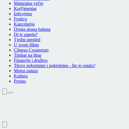
Maturalna večer
Ko(š)mentar
Izdvojeno
Festivo
Kancelarija
Druga strana baluna
Di je zapelo?
Tjedni pregled
U svom filmu
Clipeus Croatorum
Timbar na libar
Financije i društvo
Titove nekretnine i pokretnine - što je ostalo?
Motus natura
Kultura
Promo