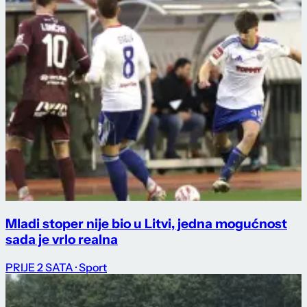
Mladi stoper nije bio u Litvi, jedna mogućnost
sada je vrlo realna
PRIJE 2 SATA
· Sport