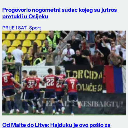
Progovorio nogometni sudac kojeg su jutros
pretukli u Osijeku
PRIJE 1 SAT
· Sport
Od Malte do Litve: Hajduku je ovo pošlo za