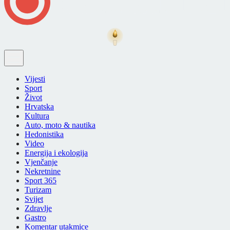
Vijesti
Sport
Život
Hrvatska
Kultura
Auto, moto & nautika
Hedonistika
Video
Energija i ekologija
Vjenčanje
Nekretnine
Sport 365
Turizam
Svijet
Zdravlje
Gastro
Komentar utakmice