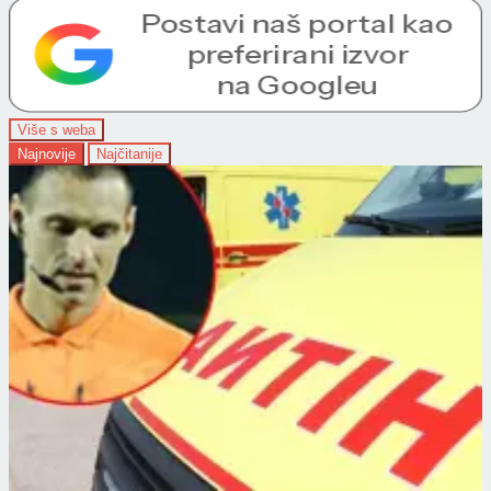
Više s weba
Najnovije
Najčitanije