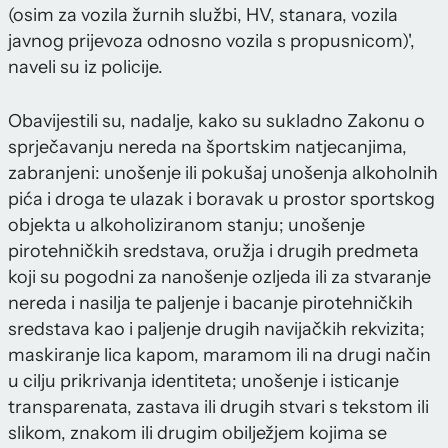
(osim za vozila žurnih službi, HV, stanara, vozila
javnog prijevoza odnosno vozila s propusnicom)',
naveli su iz policije.
Obavijestili su, nadalje, kako su sukladno Zakonu o
sprječavanju nereda na športskim natjecanjima,
zabranjeni: unošenje ili pokušaj unošenja alkoholnih
pića i droga te ulazak i boravak u prostor sportskog
objekta u alkoholiziranom stanju; unošenje
pirotehničkih sredstava, oružja i drugih predmeta
koji su pogodni za nanošenje ozljeda ili za stvaranje
nereda i nasilja te paljenje i bacanje pirotehničkih
sredstava kao i paljenje drugih navijačkih rekvizita;
maskiranje lica kapom, maramom ili na drugi način
u cilju prikrivanja identiteta; unošenje i isticanje
transparenata, zastava ili drugih stvari s tekstom ili
slikom, znakom ili drugim obilježjem kojima se