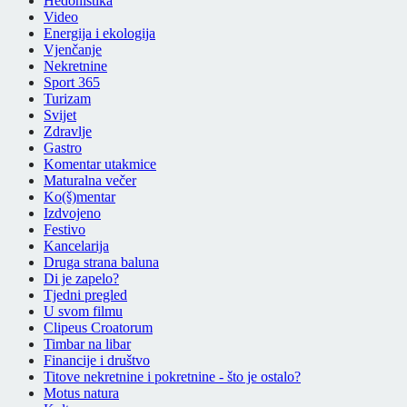
Hedonistika
Video
Energija i ekologija
Vjenčanje
Nekretnine
Sport 365
Turizam
Svijet
Zdravlje
Gastro
Komentar utakmice
Maturalna večer
Ko(š)mentar
Izdvojeno
Festivo
Kancelarija
Druga strana baluna
Di je zapelo?
Tjedni pregled
U svom filmu
Clipeus Croatorum
Timbar na libar
Financije i društvo
Titove nekretnine i pokretnine - što je ostalo?
Motus natura