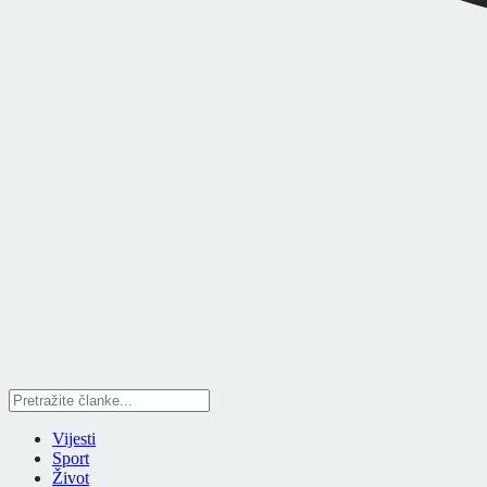
Vijesti
Sport
Život