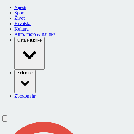
Vijesti
Sport
Život
Hrvatska
Kultura
Auto, moto & nautika
Ostale rubrike
Kolumne
Zbogom.hr