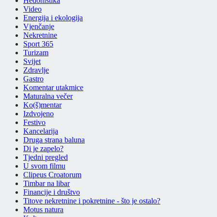
Hedonistika
Video
Energija i ekologija
Vjenčanje
Nekretnine
Sport 365
Turizam
Svijet
Zdravlje
Gastro
Komentar utakmice
Maturalna večer
Ko(š)mentar
Izdvojeno
Festivo
Kancelarija
Druga strana baluna
Di je zapelo?
Tjedni pregled
U svom filmu
Clipeus Croatorum
Timbar na libar
Financije i društvo
Titove nekretnine i pokretnine - što je ostalo?
Motus natura