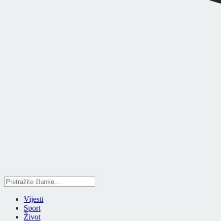
Vijesti
Sport
Život