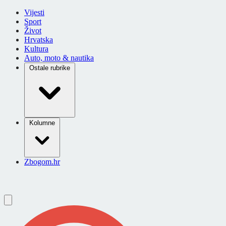
Vijesti
Sport
Život
Hrvatska
Kultura
Auto, moto & nautika
Ostale rubrike
Kolumne
Zbogom.hr