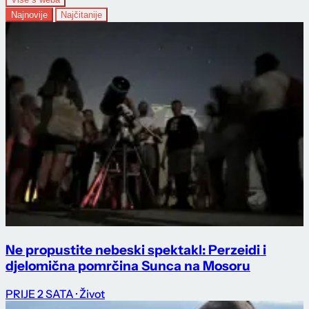
Najnovije
Najčitanije
Ne propustite nebeski spektakl: Perzeidi i
djelomična pomrčina Sunca na Mosoru
PRIJE 2 SATA
· Život