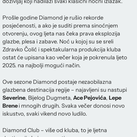
doživljaj koji nadilazi svaki klasični noćni izlazak.
Prošle godine Diamond je rušio rekorde
posjećenosti, a ako je suditi prema sinoćnjem
otvorenju, ovog ljeta nas čeka prava eksplozija
glazbe, plesa i zabave. Noć u kojoj su se sreli
Zdravko Čolić i spektakularna produkcija kluba
ostat će upisana kao večer koja je pokrenula ljeto
2025. na najbolji mogući način.
Ove sezone Diamond postaje nezaobilazna
glazbena destinacija regije – najavljeni su nastupi
Severine
, Bijelog Dugmeta,
Ace Pejovića
,
Lepe
Brene
i mnogih drugih. Svaka večer donosi novo
iskustvo, svaki vikend novo ludilo.
Diamond Club – više od kluba, to je ljetna