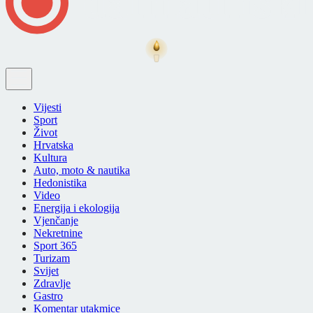
Vijesti
Sport
Život
Hrvatska
Kultura
Auto, moto & nautika
Hedonistika
Video
Energija i ekologija
Vjenčanje
Nekretnine
Sport 365
Turizam
Svijet
Zdravlje
Gastro
Komentar utakmice