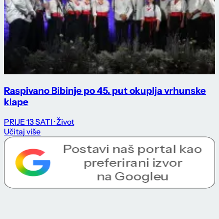
Raspivano Bibinje po 45. put okuplja vrhunske
klape
PRIJE 13 SATI
· Život
Učitaj više