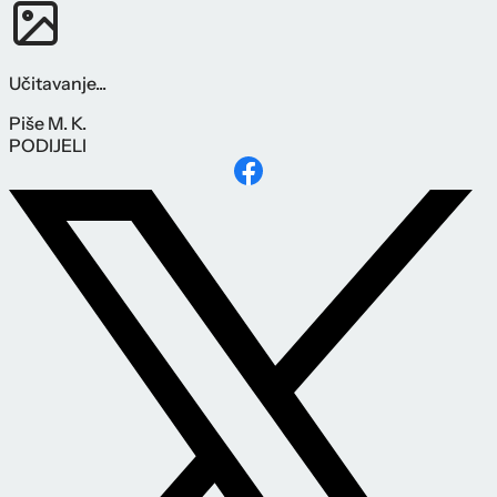
Učitavanje...
Piše
M. K.
PODIJELI