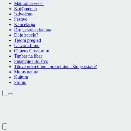
Maturalna večer
Ko(š)mentar
Izdvojeno
Festivo
Kancelarija
Druga strana baluna
Di je zapelo?
Tjedni pregled
U svom filmu
Clipeus Croatorum
Timbar na libar
Financije i društvo
Titove nekretnine i pokretnine - što je ostalo?
Motus natura
Kultura
Promo