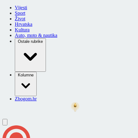
Vijesti
Sport
Život
Hrvatska
Kultura
Auto, moto & nautika
Ostale rubrike
Kolumne
Zbogom.hr