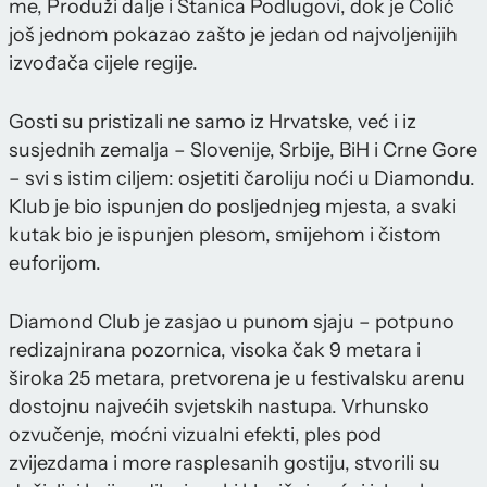
me, Produži dalje i Stanica Podlugovi, dok je Čolić
još jednom pokazao zašto je jedan od najvoljenijih
izvođača cijele regije.
Gosti su pristizali ne samo iz Hrvatske, već i iz
susjednih zemalja – Slovenije, Srbije, BiH i Crne Gore
– svi s istim ciljem: osjetiti čaroliju noći u Diamondu.
Klub je bio ispunjen do posljednjeg mjesta, a svaki
kutak bio je ispunjen plesom, smijehom i čistom
euforijom.
Diamond Club je zasjao u punom sjaju – potpuno
redizajnirana pozornica, visoka čak 9 metara i
široka 25 metara, pretvorena je u festivalsku arenu
dostojnu najvećih svjetskih nastupa. Vrhunsko
ozvučenje, moćni vizualni efekti, ples pod
zvijezdama i more rasplesanih gostiju, stvorili su