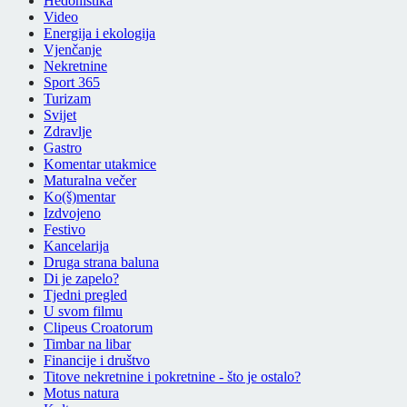
Hedonistika
Video
Energija i ekologija
Vjenčanje
Nekretnine
Sport 365
Turizam
Svijet
Zdravlje
Gastro
Komentar utakmice
Maturalna večer
Ko(š)mentar
Izdvojeno
Festivo
Kancelarija
Druga strana baluna
Di je zapelo?
Tjedni pregled
U svom filmu
Clipeus Croatorum
Timbar na libar
Financije i društvo
Titove nekretnine i pokretnine - što je ostalo?
Motus natura