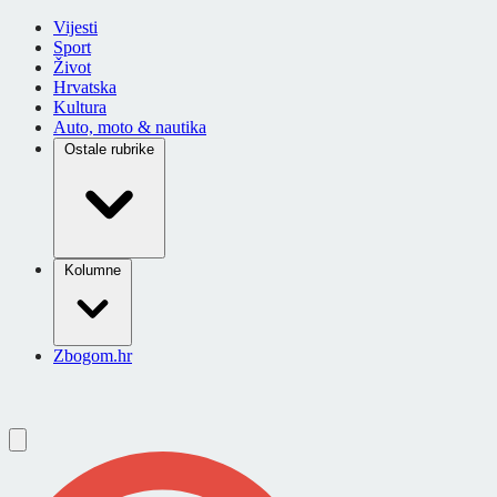
Vijesti
Sport
Život
Hrvatska
Kultura
Auto, moto & nautika
Ostale rubrike
Kolumne
Zbogom.hr