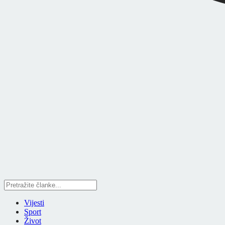
Vijesti
Sport
Život