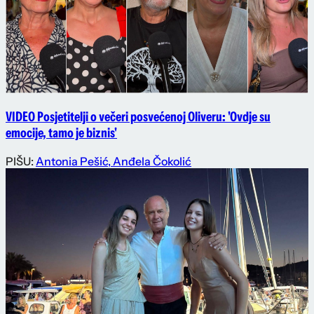
VIDEO Posjetitelji o večeri posvećenoj Oliveru: 'Ovdje su
emocije, tamo je biznis'
PIŠU:
Antonia Pešić
,
Anđela Čokolić