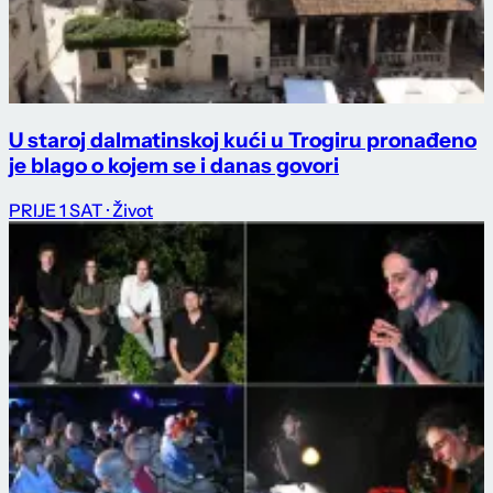
U staroj dalmatinskoj kući u Trogiru pronađeno
je blago o kojem se i danas govori
PRIJE 1 SAT
· Život