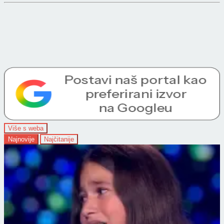
Više s weba
Najnovije
Najčitanije