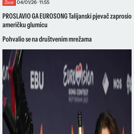
04/01/26 · 11:55
Život
PROSLAVIO GA EUROSONG Talijanski pjevač zaprosio
američku glumicu
Pohvalio se na društvenim mrežama