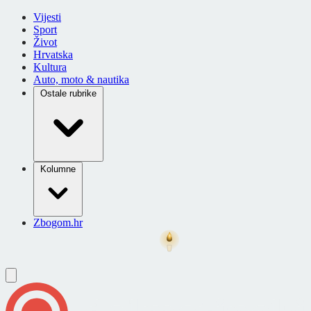
Vijesti
Sport
Život
Hrvatska
Kultura
Auto, moto & nautika
Ostale rubrike
Kolumne
Zbogom.hr