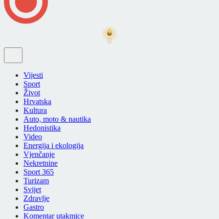
Vijesti
Sport
Život
Hrvatska
Kultura
Auto, moto & nautika
Hedonistika
Video
Energija i ekologija
Vjenčanje
Nekretnine
Sport 365
Turizam
Svijet
Zdravlje
Gastro
Komentar utakmice