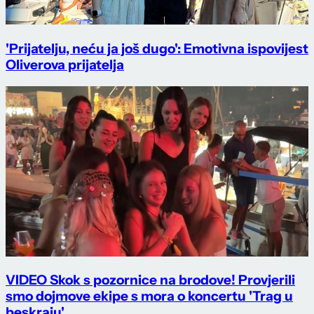
'Prijatelju, neću ja još dugo': Emotivna ispovijest
Oliverova prijatelja
VIDEO Skok s pozornice na brodove! Provjerili
smo dojmove ekipe s mora o koncertu 'Trag u
beskraju'