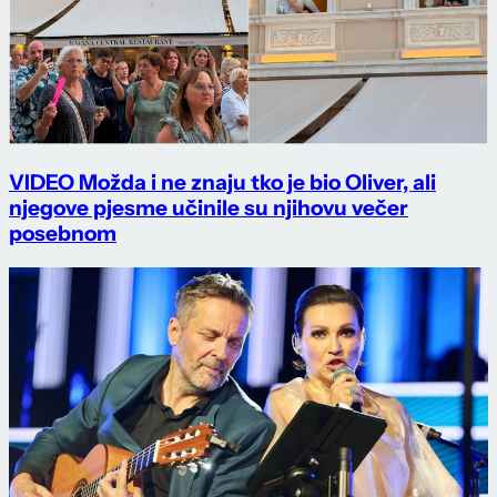
VIDEO Možda i ne znaju tko je bio Oliver, ali
njegove pjesme učinile su njihovu večer
posebnom