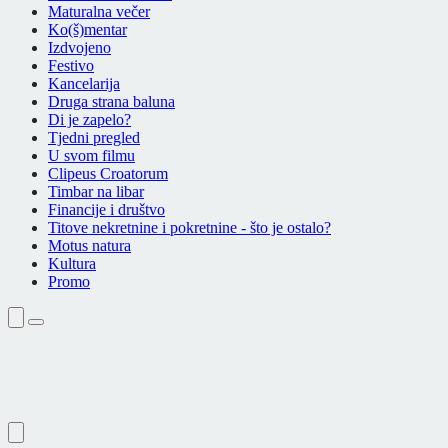
Maturalna večer
Ko(š)mentar
Izdvojeno
Festivo
Kancelarija
Druga strana baluna
Di je zapelo?
Tjedni pregled
U svom filmu
Clipeus Croatorum
Timbar na libar
Financije i društvo
Titove nekretnine i pokretnine - što je ostalo?
Motus natura
Kultura
Promo