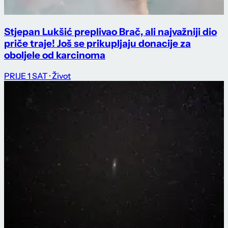
Stjepan Lukšić preplivao Brač, ali najvažniji dio
priče traje! Još se prikupljaju donacije za
oboljele od karcinoma
PRIJE 1 SAT
· Život