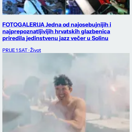
FOTOGALERIJA Jedna od najosebujnijih i
najprepoznatljivijih hrvatskih glazbenica
priredila jedinstvenu jazz večer u Solinu
PRIJE 1 SAT
· Život