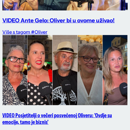
VIDEO Ante Gelo: Oliver bi u ovome uživao!
Više s tagom #Oliver
VIDEO Posjetitelji o večeri posvećenoj Oliveru: 'Ovdje su
emocije, tamo je biznis'