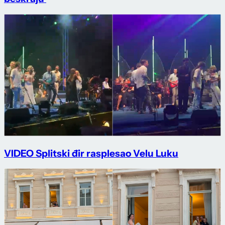
VIDEO Splitski đir rasplesao Velu Luku