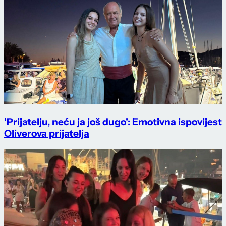
'Prijatelju, neću ja još dugo': Emotivna ispovijest
Oliverova prijatelja