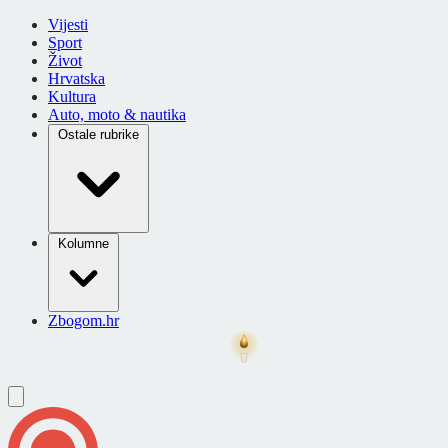
Vijesti
Sport
Život
Hrvatska
Kultura
Auto, moto & nautika
Ostale rubrike
Kolumne
Zbogom.hr