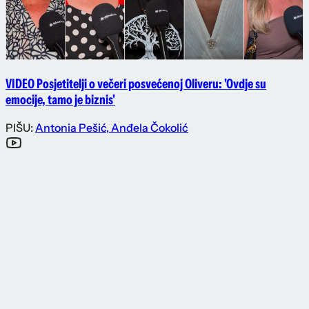
VIDEO Posjetitelji o večeri posvećenoj Oliveru: 'Ovdje su
emocije, tamo je biznis'
PIŠU:
Antonia Pešić
,
Anđela Čokolić