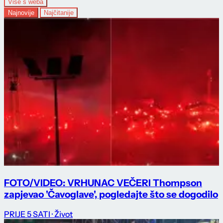
Više s weba
Najnovije
Najčitanije
FOTO/VIDEO: VRHUNAC VEČERI Thompson
zapjevao 'Čavoglave', pogledajte što se dogodilo
PRIJE 5 SATI
· Život