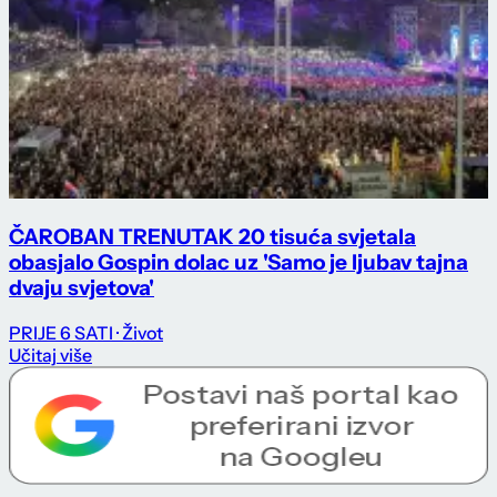
ČAROBAN TRENUTAK 20 tisuća svjetala
obasjalo Gospin dolac uz 'Samo je ljubav tajna
dvaju svjetova'
PRIJE 6 SATI
· Život
Učitaj više