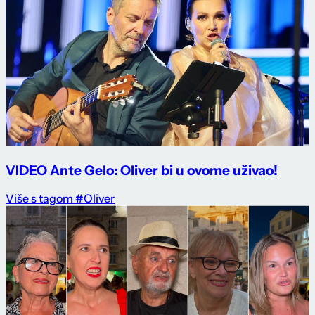
VIDEO Ante Gelo: Oliver bi u ovome uživao!
Više s tagom #Oliver