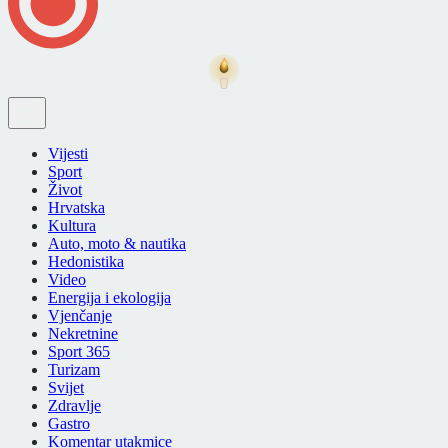
Vijesti
Sport
Život
Hrvatska
Kultura
Auto, moto & nautika
Hedonistika
Video
Energija i ekologija
Vjenčanje
Nekretnine
Sport 365
Turizam
Svijet
Zdravlje
Gastro
Komentar utakmice