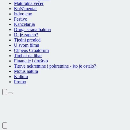
Maturalna večer
Ko(š)mentar
Izdvojeno
Festivo
Kancelarija
Druga strana baluna
Di je zapelo?
Tjedni pregled
U svom filmu
Clipeus Croatorum
Timbar na libar
Financije i društvo
Titove nekretnine i pokretnine - što je ostalo?
Motus natura
Kultura
Promo