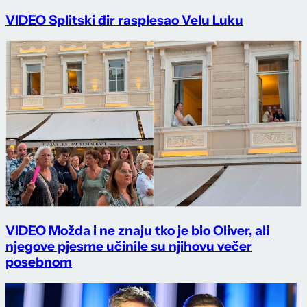
VIDEO Splitski đir rasplesao Velu Luku
VIDEO Možda i ne znaju tko je bio Oliver, ali
njegove pjesme učinile su njihovu večer
posebnom