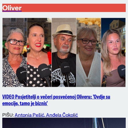
Oliver
VIDEO Posjetitelji o večeri posvećenoj Oliveru: 'Ovdje su
emocije, tamo je biznis'
PIŠU:
Antonia Pešić
,
Anđela Čokolić