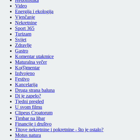
Hedonistika
Video
Energija i ekologija
Vjenčanje
Nekretnine
Sport 365
Turizam
Svijet
Zdravlje
Gastro
Komentar utakmice
Maturalna večer
Ko(š)mentar
Izdvojeno
Festivo
Kancelarija
Druga strana baluna
Di je zapelo?
Tjedni pregled
U svom filmu
Clipeus Croatorum
Timbar na libar
Financije i društvo
Titove nekretnine i pokretnine - što je ostalo?
Motus natura