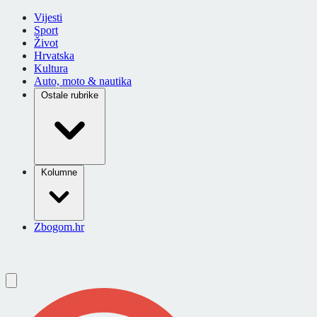
Vijesti
Sport
Život
Hrvatska
Kultura
Auto, moto & nautika
Ostale rubrike
Kolumne
Zbogom.hr