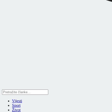
Vijesti
Sport
Život