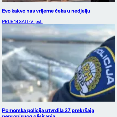
Evo kakvo nas vrijeme čeka u nedjelju
PRIJE 14 SATI
· Vijesti
Pomorska policija utvrdila 27 prekršaja
nepropisnog glisiranja