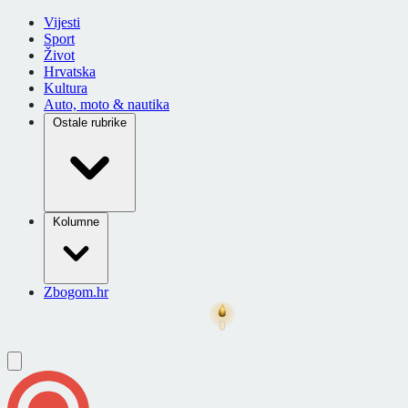
Vijesti
Sport
Život
Hrvatska
Kultura
Auto, moto & nautika
Ostale rubrike
Kolumne
Zbogom.hr