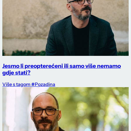
Jesmo li preopterećeni ili samo više nemamo
gdje stati?
Više s tagom #Pozadina