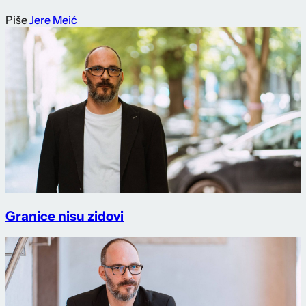
Piše
Jere Meić
Granice nisu zidovi