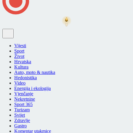
Vijesti
Sport
Život
Hrvatska
Kultura
Auto, moto & nautika
Hedonistika
Video
Energija i ekologija
Vjenčanje
Nekretnine
Sport 365
Turizam
Svijet
Zdravlje
Gastro
Komentar utakmice