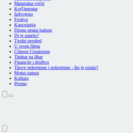
Maturalna večer
Ko(š)mentar
Izdvojeno
Festivo
Kancelarija
Druga strana baluna
Di je zapelo?
Tjedni pregled
U svom filmu
Clipeus Croatorum
Timbar na libar
Financije i društvo
Titove nekretnine i pokretnine - što je ostalo?
Motus natura
Kultura
Promo