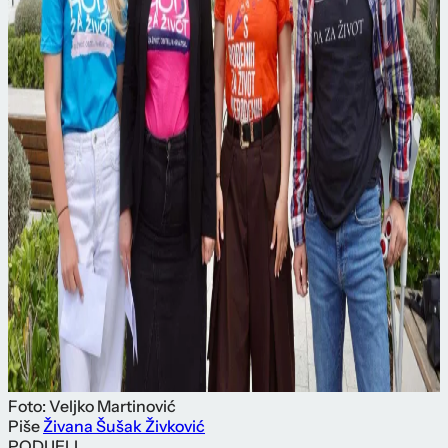
Foto: Veljko Martinović
Piše
Živana Šušak Živković
PODIJELI