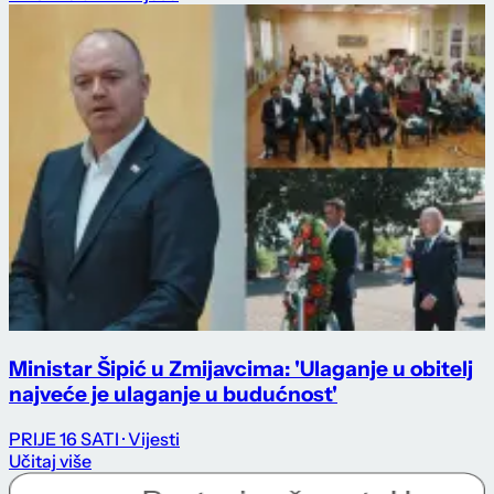
Ministar Šipić u Zmijavcima: 'Ulaganje u obitelj
najveće je ulaganje u budućnost'
PRIJE 16 SATI
· Vijesti
Učitaj više