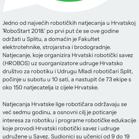
Jedno od najvećih robotičkih natjecanja u Hrvatskoj
'RoboStart 2018.' po prvi put će se ove godine
održati u Splitu, a domaćin je Fakultet
elektrotehnike, strojarstva i brodogradnje.
Natjecanje, koje organizira Hrvatski robotički savez
(HROBOS) uz suorganizatore udruge Hrvatsko
društvo za robotiku i Udrugu Mladi robotičari Split,
počinje u subotu u 10 sati, a nastupit će 73 ekipe s
oko 150 natjecatelja iz cijele Hrvatske.
Natjecanja Hrvatske lige robotičara održavaju se
već sedmu godinu, a osnovni cilj je poticanje
interesa za robotiku i programe robotičke edukacije
koje provodi Hrvatski robotički savez i udruge
udružene u Savez. Sudionici su učenici od 9 do 19