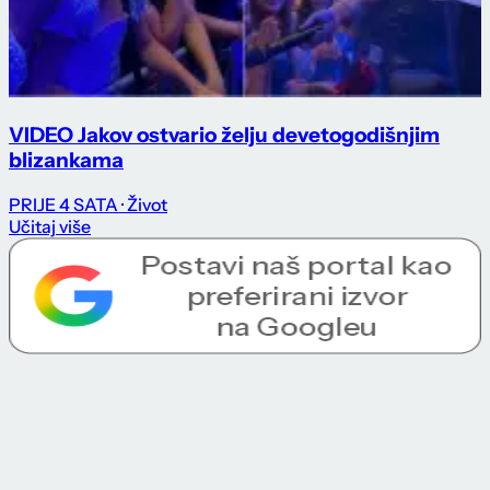
VIDEO Jakov ostvario želju devetogodišnjim
blizankama
PRIJE 4 SATA
· Život
Učitaj više