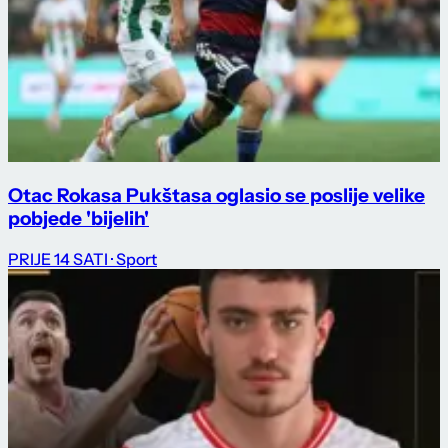
Otac Rokasa Pukštasa oglasio se poslije velike
pobjede 'bijelih'
PRIJE 14 SATI
· Sport