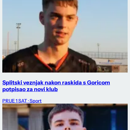
Splitski veznjak nakon raskida s Goricom
potpisao za novi klub
PRIJE 1 SAT
· Sport