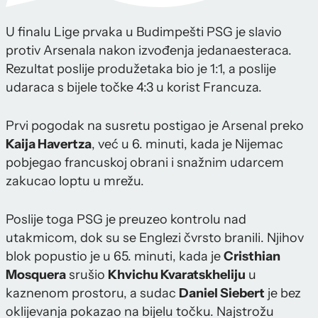
U finalu Lige prvaka u Budimpešti PSG je slavio
protiv Arsenala nakon izvođenja jedanaesteraca.
Rezultat poslije produžetaka bio je 1:1, a poslije
udaraca s bijele točke 4:3 u korist Francuza.
Prvi pogodak na susretu postigao je Arsenal preko
Kaija Havertza
, već u 6. minuti, kada je Nijemac
pobjegao francuskoj obrani i snažnim udarcem
zakucao loptu u mrežu.
Poslije toga PSG je preuzeo kontrolu nad
utakmicom, dok su se Englezi čvrsto branili. Njihov
blok popustio je u 65. minuti, kada je
Cristhian
Mosquera
srušio
Khvichu Kvaratskheliju
u
kaznenom prostoru, a sudac
Daniel Siebert
je bez
oklijevanja pokazao na bijelu točku. Najstrožu