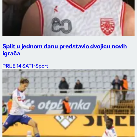
Split u jednom danu predstavio dvojicu novih
igrača
PRIJE 14 SATI
· Sport