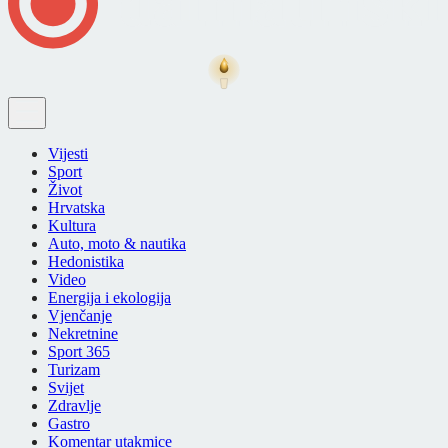
Vijesti
Sport
Život
Hrvatska
Kultura
Auto, moto & nautika
Hedonistika
Video
Energija i ekologija
Vjenčanje
Nekretnine
Sport 365
Turizam
Svijet
Zdravlje
Gastro
Komentar utakmice