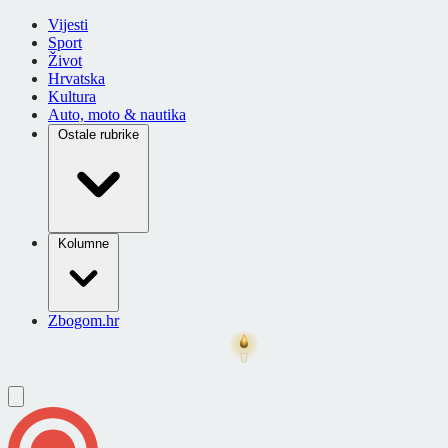
Vijesti
Sport
Život
Hrvatska
Kultura
Auto, moto & nautika
Ostale rubrike
Kolumne
Zbogom.hr