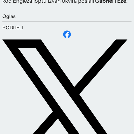
kod Engleza loptu izvan okvira poslali
Gabriel
i
Eze
.
Oglas
PODIJELI