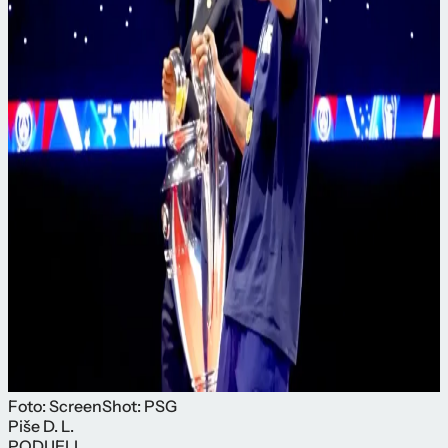
Foto: ScreenShot: PSG
Piše
D. L.
PODIJELI