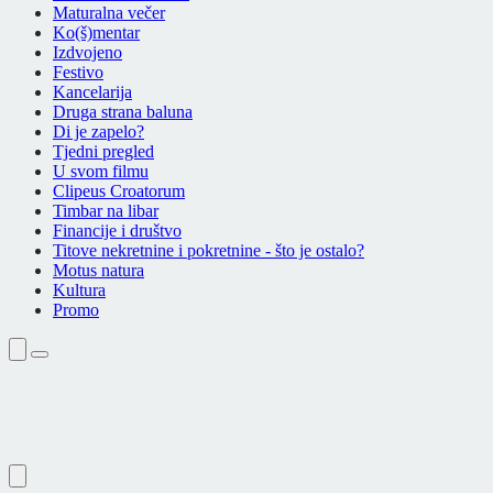
Maturalna večer
Ko(š)mentar
Izdvojeno
Festivo
Kancelarija
Druga strana baluna
Di je zapelo?
Tjedni pregled
U svom filmu
Clipeus Croatorum
Timbar na libar
Financije i društvo
Titove nekretnine i pokretnine - što je ostalo?
Motus natura
Kultura
Promo