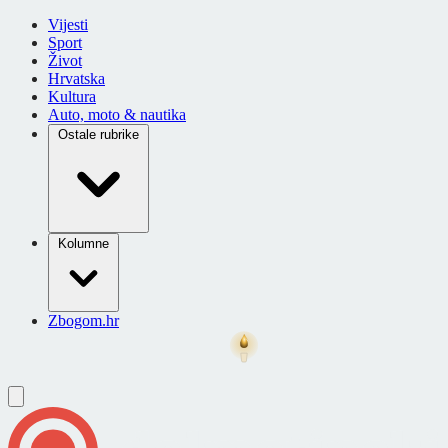
Vijesti
Sport
Život
Hrvatska
Kultura
Auto, moto & nautika
Ostale rubrike
Kolumne
Zbogom.hr