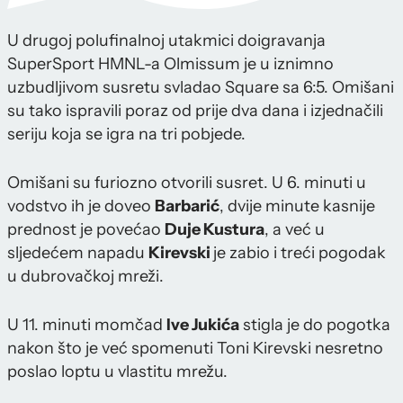
U drugoj polufinalnoj utakmici doigravanja
SuperSport HMNL-a Olmissum je u iznimno
uzbudljivom susretu svladao Square sa 6:5. Omišani
su tako ispravili poraz od prije dva dana i izjednačili
seriju koja se igra na tri pobjede.
Omišani su furiozno otvorili susret. U 6. minuti u
vodstvo ih je doveo
Barbarić
, dvije minute kasnije
prednost je povećao
Duje Kustura
, a već u
sljedećem napadu
Kirevski
je zabio i treći pogodak
u dubrovačkoj mreži.
U 11. minuti momčad
Ive Jukića
stigla je do pogotka
nakon što je već spomenuti Toni Kirevski nesretno
poslao loptu u vlastitu mrežu.