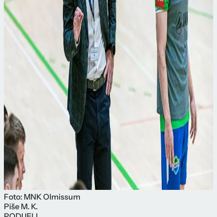
Foto: MNK Olmissum
Piše
M. K.
PODIJELI