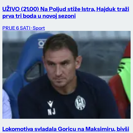
UŽIVO (21.00) Na Poljud stiže Istra, Hajduk traži
prva tri boda u novoj sezoni
PRIJE 6 SATI
· Sport
Lokomotiva svladala Goricu na Maksimiru, bivši