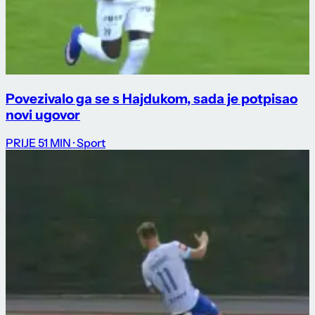
Povezivalo ga se s Hajdukom, sada je potpisao
novi ugovor
PRIJE 51 MIN
· Sport