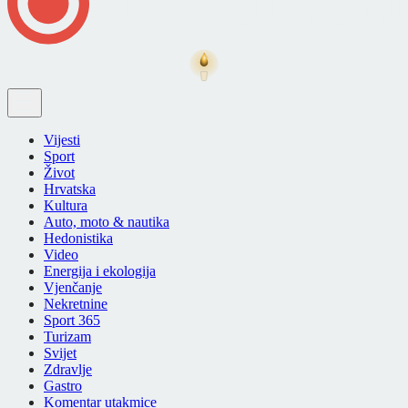
Vijesti
Sport
Život
Hrvatska
Kultura
Auto, moto & nautika
Hedonistika
Video
Energija i ekologija
Vjenčanje
Nekretnine
Sport 365
Turizam
Svijet
Zdravlje
Gastro
Komentar utakmice