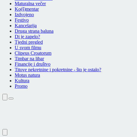
Maturalna večer
Ko(š)mentar
Izdvojeno
Festivo
Kancelarija
Druga strana baluna
Di je zapelo?
Tjedni pregled
U svom filmu
Clipeus Croatorum
Timbar na libar
Financije i društvo
Titove nekretnine i pokretnine - što je ostalo?
Motus natura
Kultura
Promo