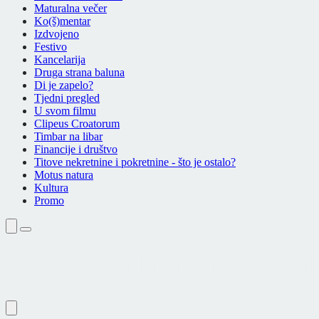
Maturalna večer
Ko(š)mentar
Izdvojeno
Festivo
Kancelarija
Druga strana baluna
Di je zapelo?
Tjedni pregled
U svom filmu
Clipeus Croatorum
Timbar na libar
Financije i društvo
Titove nekretnine i pokretnine - što je ostalo?
Motus natura
Kultura
Promo