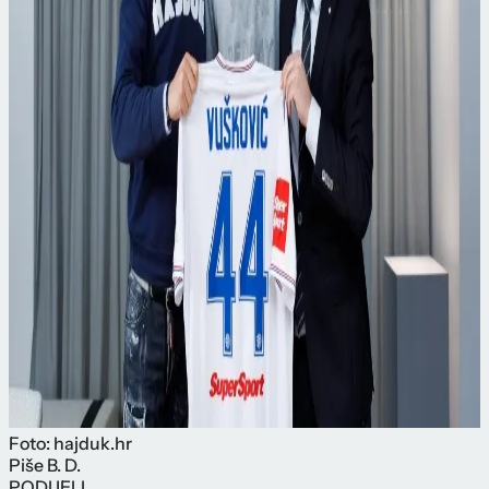
Foto: hajduk.hr
Piše
B. D.
PODIJELI