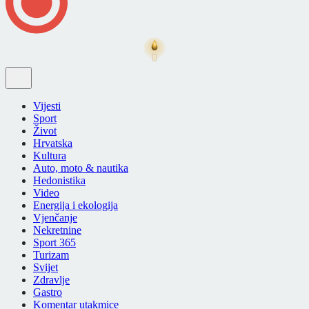
Vijesti
Sport
Život
Hrvatska
Kultura
Auto, moto & nautika
Hedonistika
Video
Energija i ekologija
Vjenčanje
Nekretnine
Sport 365
Turizam
Svijet
Zdravlje
Gastro
Komentar utakmice