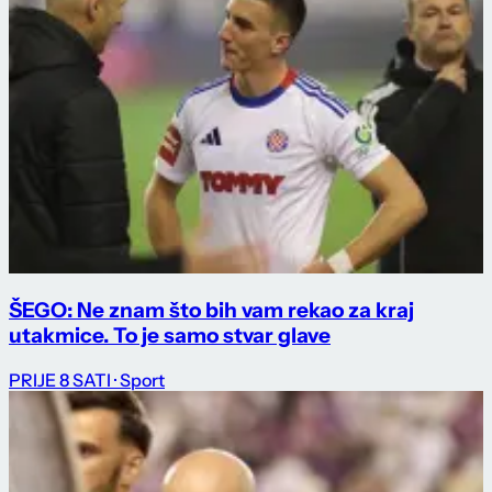
ŠEGO: Ne znam što bih vam rekao za kraj
utakmice. To je samo stvar glave
PRIJE 8 SATI
· Sport