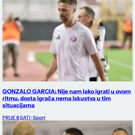
GONZALO GARCIA: Nije nam lako igrati u ovom
ritmu, dosta igrača nema iskustva u tim
situacijama
PRIJE 8 SATI
· Sport