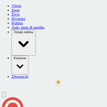
Vijesti
Sport
Život
Hrvatska
Kultura
Auto, moto & nautika
Ostale rubrike
Kolumne
Zbogom.hr