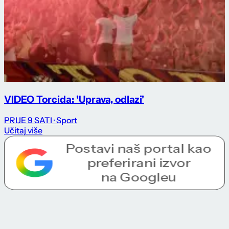
VIDEO Torcida: 'Uprava, odlazi'
PRIJE 9 SATI
· Sport
Učitaj više