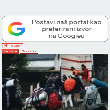
Više s weba
Najnovije
Najčitanije