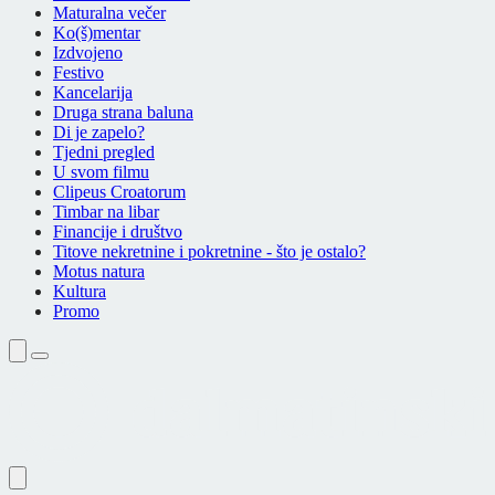
Maturalna večer
Ko(š)mentar
Izdvojeno
Festivo
Kancelarija
Druga strana baluna
Di je zapelo?
Tjedni pregled
U svom filmu
Clipeus Croatorum
Timbar na libar
Financije i društvo
Titove nekretnine i pokretnine - što je ostalo?
Motus natura
Kultura
Promo