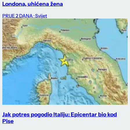
Londona, uhićena žena
PRIJE 2 DANA
· Svijet
Jak potres pogodio Italiju: Epicentar bio kod
Pise