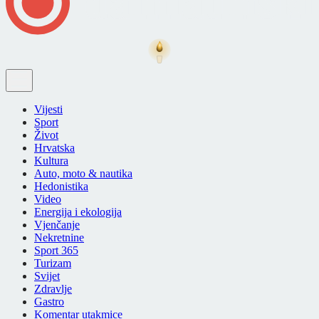
Vijesti
Sport
Život
Hrvatska
Kultura
Auto, moto & nautika
Hedonistika
Video
Energija i ekologija
Vjenčanje
Nekretnine
Sport 365
Turizam
Svijet
Zdravlje
Gastro
Komentar utakmice