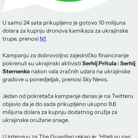
U samo 24 sata prikupljeno je gotovo 10 milijuna
dolara za kupnju dronova kamikaza za ukrajinske
trupe, prenosi
N1
.
Kampanju za dobrovoljno zajedničko financiranje
pokrenuli su ukrajinski aktivisti
Serhij Pritula
i
Serhij
Sternenko
nakon vala zračnih udara na ukrajinske
gradove u ponedjeljak, prenosi Sky News.
Jedan od pokretača kampanje danas je na Twitteru
objavio da je do sada prikupljeno ukupno 9,6
milijuna dolara za kupnju dodatnog oružja za
ukrajinske oružane snage.
U intervjuu za The Guardian rekao je: 'Htjeli su nas