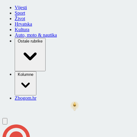
Vijesti
Sport
Život
Hrvatska
Kultura
Auto, moto & nautika
Ostale rubrike
Kolumne
Zbogom.hr