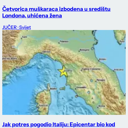
Četvorica muškaraca izbodena u središtu
Londona, uhićena žena
JUČER
· Svijet
Jak potres pogodio Italiju: Epicentar bio kod