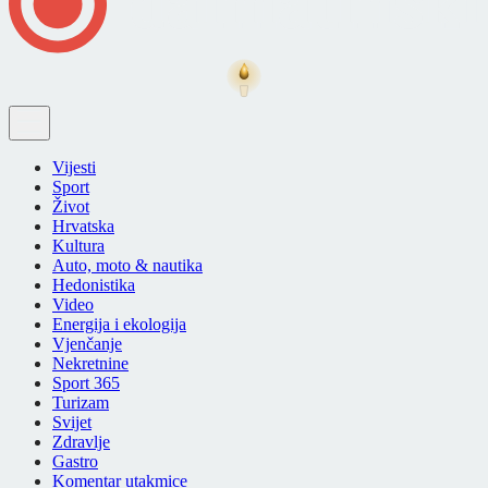
Vijesti
Sport
Život
Hrvatska
Kultura
Auto, moto & nautika
Hedonistika
Video
Energija i ekologija
Vjenčanje
Nekretnine
Sport 365
Turizam
Svijet
Zdravlje
Gastro
Komentar utakmice