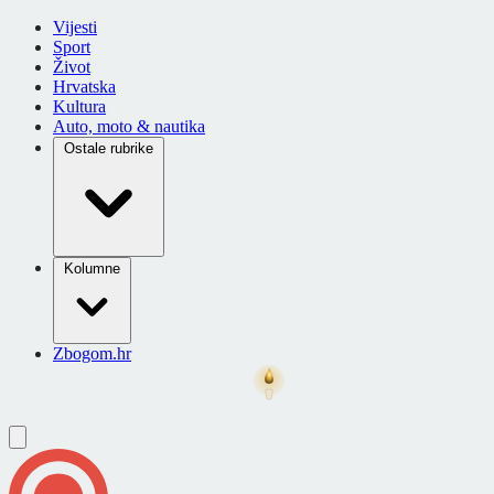
Vijesti
Sport
Život
Hrvatska
Kultura
Auto, moto & nautika
Ostale rubrike
Kolumne
Zbogom.hr