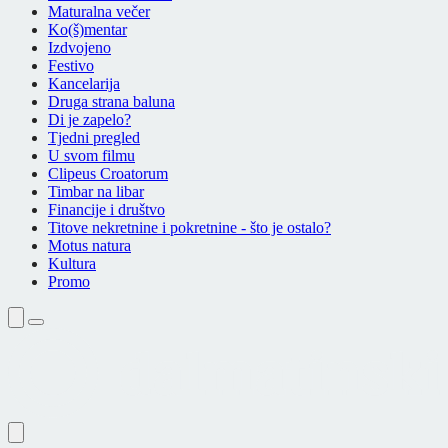
Maturalna večer
Ko(š)mentar
Izdvojeno
Festivo
Kancelarija
Druga strana baluna
Di je zapelo?
Tjedni pregled
U svom filmu
Clipeus Croatorum
Timbar na libar
Financije i društvo
Titove nekretnine i pokretnine - što je ostalo?
Motus natura
Kultura
Promo