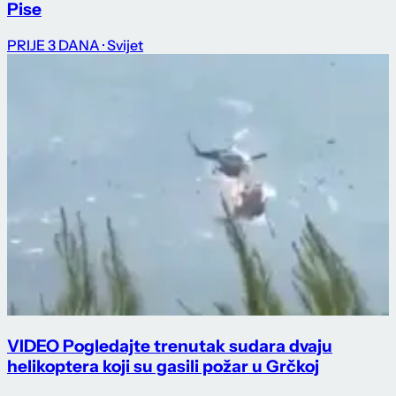
Pise
PRIJE 3 DANA
· Svijet
VIDEO Pogledajte trenutak sudara dvaju
helikoptera koji su gasili požar u Grčkoj