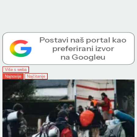
Više s weba
Najnovije
Najčitanije