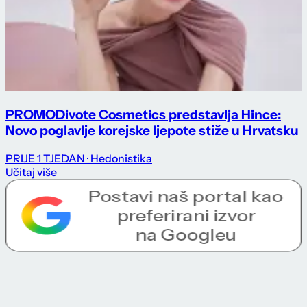
PROMO
Divote Cosmetics predstavlja Hince:
Novo poglavlje korejske ljepote stiže u Hrvatsku
PRIJE 1 TJEDAN
· Hedonistika
Učitaj više