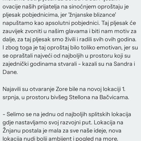
ovacije naših prijatelja na sinoćnjem oproštaju je
pljesak pobjednicima, jer 'žnjanske blizance'
napuštamo kao apsolutni pobjednici. Taj pljesak će
zauvijek zvoniti u našim glavama i biti nam motiv za
dalje, za taj pljesak smo živili i radili svih ovih godina.
I zbog toga je taj oproštaj bilo toliko emotivan, jer su
se opraštali najveći od najboljih u prostoru koji su
zajednički godinama stvarali - kazali su na Sandra i
Dane.
Najavili su otvaranje Zore bile na novoj lokaciji 1.
srpnja, u prostoru bivšeg Stellona na Bačvicama.
- Selimo se na jednu od najboljih splitskih lokacija
gdje nastavljamo svoj razvojni put. Lokacija na
Žnjanu postala je mala za sve naše ideje, nova
lokacija nudi bolji ambijent i pogled na more.