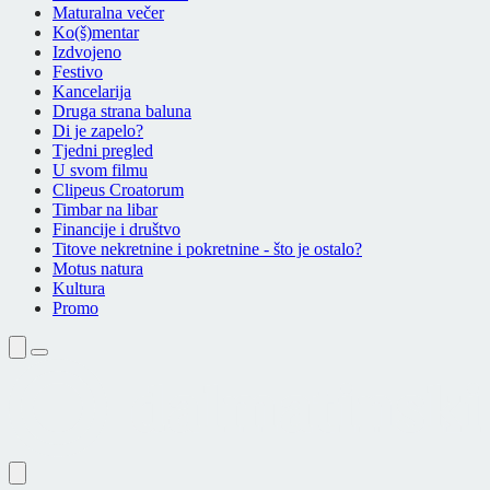
Maturalna večer
Ko(š)mentar
Izdvojeno
Festivo
Kancelarija
Druga strana baluna
Di je zapelo?
Tjedni pregled
U svom filmu
Clipeus Croatorum
Timbar na libar
Financije i društvo
Titove nekretnine i pokretnine - što je ostalo?
Motus natura
Kultura
Promo