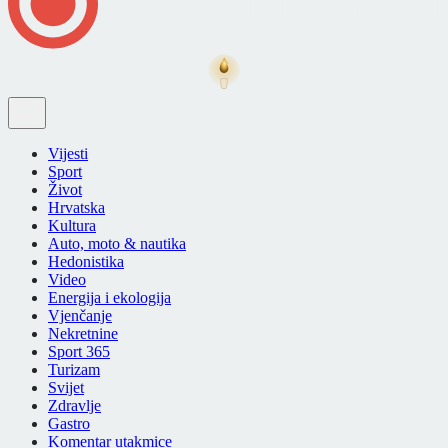
Vijesti
Sport
Život
Hrvatska
Kultura
Auto, moto & nautika
Hedonistika
Video
Energija i ekologija
Vjenčanje
Nekretnine
Sport 365
Turizam
Svijet
Zdravlje
Gastro
Komentar utakmice