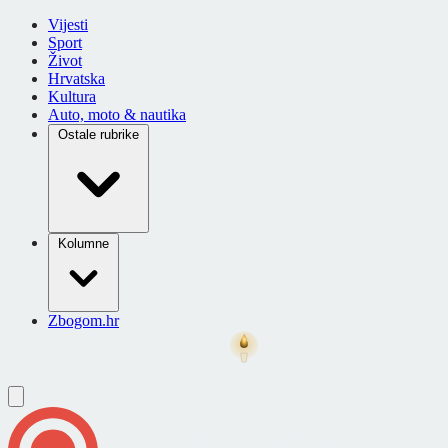
Vijesti
Sport
Život
Hrvatska
Kultura
Auto, moto & nautika
Ostale rubrike
Kolumne
Zbogom.hr