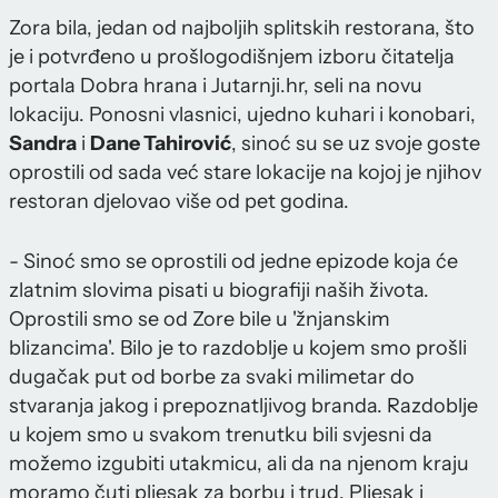
Zora bila, jedan od najboljih splitskih restorana, što
je i potvrđeno u prošlogodišnjem izboru čitatelja
portala Dobra hrana i Jutarnji.hr, seli na novu
lokaciju. Ponosni vlasnici, ujedno kuhari i konobari,
Sandra
i
Dane Tahirović
, sinoć su se uz svoje goste
oprostili od sada već stare lokacije na kojoj je njihov
restoran djelovao više od pet godina.
- Sinoć smo se oprostili od jedne epizode koja će
zlatnim slovima pisati u biografiji naših života.
Oprostili smo se od Zore bile u 'žnjanskim
blizancima'. Bilo je to razdoblje u kojem smo prošli
dugačak put od borbe za svaki milimetar do
stvaranja jakog i prepoznatljivog branda. Razdoblje
u kojem smo u svakom trenutku bili svjesni da
možemo izgubiti utakmicu, ali da na njenom kraju
moramo čuti pljesak za borbu i trud. Pljesak i