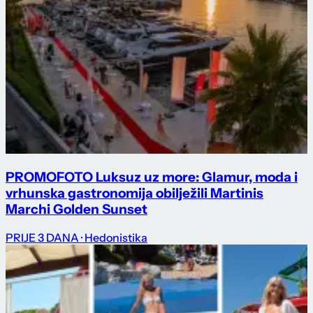
PROMO
FOTO Luksuz uz more: Glamur, moda i
vrhunska gastronomija obilježili Martinis
Marchi Golden Sunset
PRIJE 3 DANA
· Hedonistika