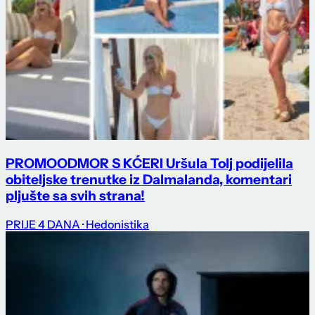
PROMO
ODMOR S KĆERI Uršula Tolj podijelila
obiteljske trenutke iz Dalmalanda, komentari
pljušte sa svih strana!
PRIJE 4 DANA
· Hedonistika