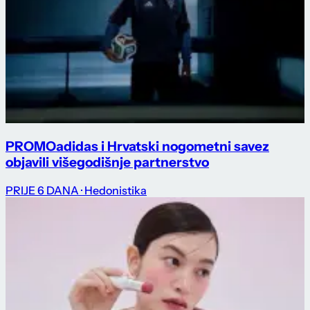
PROMO
adidas i Hrvatski nogometni savez
objavili višegodišnje partnerstvo
PRIJE 6 DANA
· Hedonistika