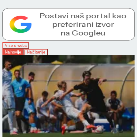
Više s weba
Najnovije
Najčitanije