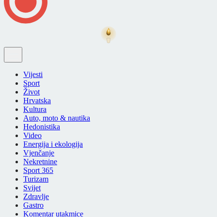
Vijesti
Sport
Život
Hrvatska
Kultura
Auto, moto & nautika
Hedonistika
Video
Energija i ekologija
Vjenčanje
Nekretnine
Sport 365
Turizam
Svijet
Zdravlje
Gastro
Komentar utakmice