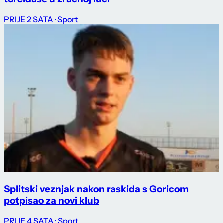
PRIJE 2 SATA
· Sport
Splitski veznjak nakon raskida s Goricom
potpisao za novi klub
PRIJE 4 SATA
· Sport