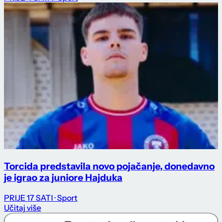
Torcida predstavila novo pojačanje, donedavno
je igrao za juniore Hajduka
PRIJE 17 SATI
· Sport
Učitaj više