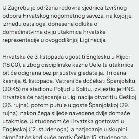
U Zagrebu je održana redovna sjednica Izvršnog
odbora Hrvatskog nogometnog saveza, na kojoj je,
između ostaloga, donesena odluka o
domaćinstvima dviju utakmica hrvatske
reprezentacije u ovogodišnjoj Ligi nacija.
Hrvatska će 3. listopada ugostiti Englesku u Rijeci
(18:00), a zbog disciplinske kazne Uefe ta utakmica
bit će odigrana bez prisustva gledatelja. Tri dana
kasnije, 6. listopada, Vatreni će dočekati Španjolsku
(20:45) na stadionu Poljud u Splitu, izvijestio je HNS.
Hrvatska će natjecanje u Ligi nacija otvoriti u Češkoj
(26. rujna), potom putuje u goste Španjolskoj (29.
rujna), nakon čega slijede navedene dvije domaće
utakmice. U studenom će Hrvatska gostovati u
Engleskoj (12. studenoga), a natjecanje u skupini
okončat će kod kuće protiv Češke 15. studenoga.