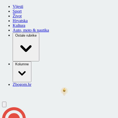
Vijesti
Sport
Život
Hrvatska
Kultura
Auto, moto & nautika
Ostale rubrike
Kolumne
Zbogom.hr