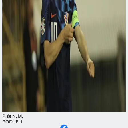
Piše
N. M.
PODIJELI