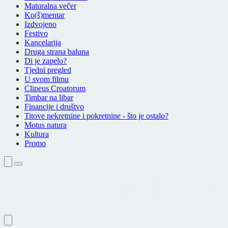
Maturalna večer
Ko(š)mentar
Izdvojeno
Festivo
Kancelarija
Druga strana baluna
Di je zapelo?
Tjedni pregled
U svom filmu
Clipeus Croatorum
Timbar na libar
Financije i društvo
Titove nekretnine i pokretnine - što je ostalo?
Motus natura
Kultura
Promo