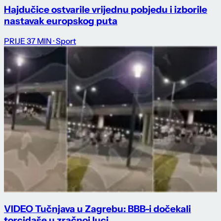
Hajdučice ostvarile vrijednu pobjedu i izborile
nastavak europskog puta
PRIJE 37 MIN
· Sport
VIDEO Tučnjava u Zagrebu: BBB-i dočekali
torcidaše u zračnoj luci