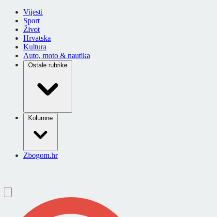
Vijesti
Sport
Život
Hrvatska
Kultura
Auto, moto & nautika
Ostale rubrike
Kolumne
Zbogom.hr