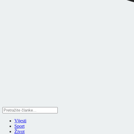
Vijesti
Sport
Život