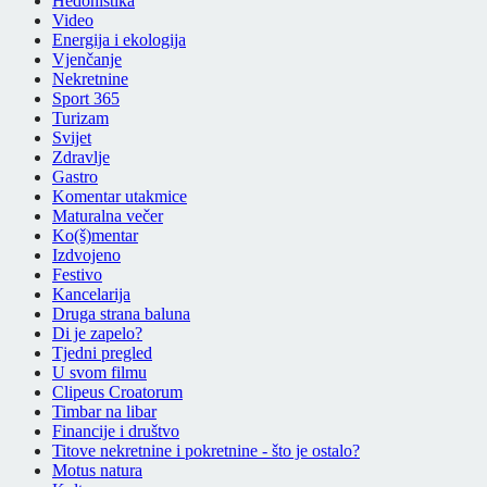
Hedonistika
Video
Energija i ekologija
Vjenčanje
Nekretnine
Sport 365
Turizam
Svijet
Zdravlje
Gastro
Komentar utakmice
Maturalna večer
Ko(š)mentar
Izdvojeno
Festivo
Kancelarija
Druga strana baluna
Di je zapelo?
Tjedni pregled
U svom filmu
Clipeus Croatorum
Timbar na libar
Financije i društvo
Titove nekretnine i pokretnine - što je ostalo?
Motus natura