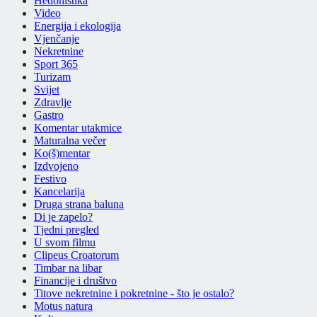
Hedonistika
Video
Energija i ekologija
Vjenčanje
Nekretnine
Sport 365
Turizam
Svijet
Zdravlje
Gastro
Komentar utakmice
Maturalna večer
Ko(š)mentar
Izdvojeno
Festivo
Kancelarija
Druga strana baluna
Di je zapelo?
Tjedni pregled
U svom filmu
Clipeus Croatorum
Timbar na libar
Financije i društvo
Titove nekretnine i pokretnine - što je ostalo?
Motus natura