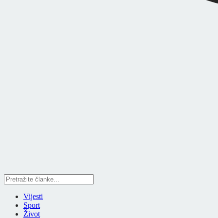
Vijesti
Sport
Život