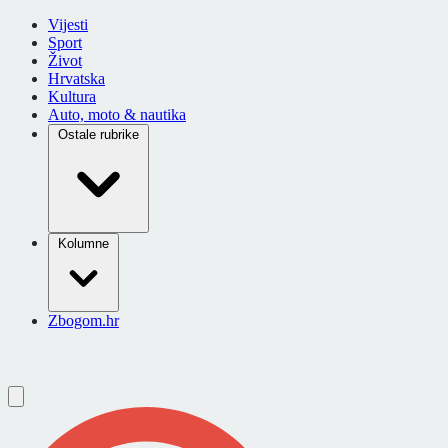
Vijesti
Sport
Život
Hrvatska
Kultura
Auto, moto & nautika
Ostale rubrike
Kolumne
Zbogom.hr