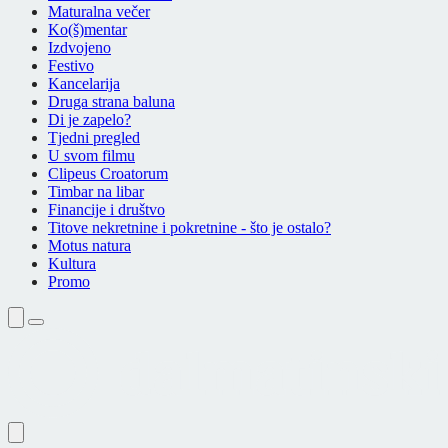
Maturalna večer
Ko(š)mentar
Izdvojeno
Festivo
Kancelarija
Druga strana baluna
Di je zapelo?
Tjedni pregled
U svom filmu
Clipeus Croatorum
Timbar na libar
Financije i društvo
Titove nekretnine i pokretnine - što je ostalo?
Motus natura
Kultura
Promo