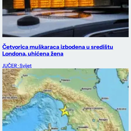
Četvorica muškaraca izbodena u središtu
Londona, uhićena žena
JUČER
· Svijet