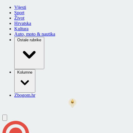
Vijesti
Sport
Život
Hrvatska
Kultura
Auto, moto & nautika
Ostale rubrike
Kolumne
Zbogom.hr