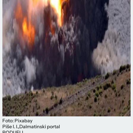
Foto: Pixabay
Piše
I. I.
,
Dalmatinski portal
PODIJELI