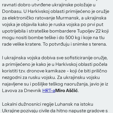
ravnati dobro utvrđene ukrajinske položaje u
Donbasu. U Harkivskoj oblasti primijećeno je oružje
za elektroničko ratovanje Murmansk, a ukrajinska
vojska je objavila kako je ruska vojska po prvi put
upotrijebila i strateške bombardere Tupoljev 22 koji
mogu nositi bombe teške i do 500 kg i koje na tlu
rade velike kratere. To potvrđuju i snimke s terena.
I ukrajinska vojska dobiva sve sofisticiranije oružje,
a primijećeno je kako je u Harkivskoj oblasti počela
koristiti tzv. dronove kamikaze - koji će biti prilično
nezgodni za rusku vojsku. Za ukrajinsku vojsku
najavljene su i pošiljke teškog naoružanja, javio je iz
Lavova za Dnevnik
HRT-a
Miro Aščić
.
Lokalni dužnosnici regije Luhansk na istoku
Ukrajine pozivaju civile da hitno napuste gradove s