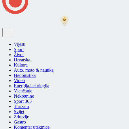
Vijesti
Sport
Život
Hrvatska
Kultura
Auto, moto & nautika
Hedonistika
Video
Energija i ekologija
Vjenčanje
Nekretnine
Sport 365
Turizam
Svijet
Zdravlje
Gastro
Komentar utakmice