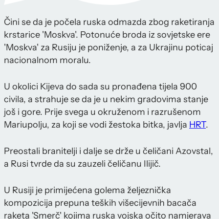
Čini se da je počela ruska odmazda zbog raketiranja
krstarice 'Moskva'. Potonuće broda iz sovjetske ere
'Moskva' za Rusiju je poniženje, a za Ukrajinu poticaj
nacionalnom moralu.
U okolici Kijeva do sada su pronađena tijela 900
civila, a strahuje se da je u nekim gradovima stanje
još i gore. Prije svega u okruženom i razrušenom
Mariupolju, za koji se vodi žestoka bitka, javlja
HRT
.
Preostali branitelji i dalje se drže u čeličani Azovstal,
a Rusi tvrde da su zauzeli čeličanu Ilijič.
U Rusiji je primijećena golema željeznička
kompozicija prepuna teških višecijevnih bacača
raketa 'Smerč' kojima ruska vojska očito namjerava