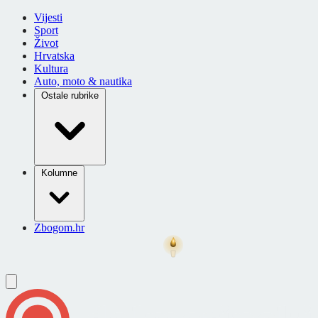
Vijesti
Sport
Život
Hrvatska
Kultura
Auto, moto & nautika
Ostale rubrike
Kolumne
Zbogom.hr