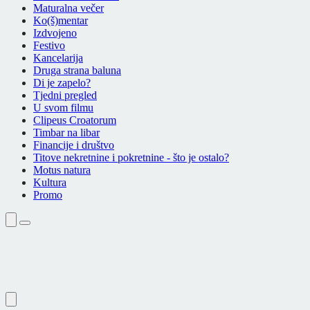
Maturalna večer
Ko(š)mentar
Izdvojeno
Festivo
Kancelarija
Druga strana baluna
Di je zapelo?
Tjedni pregled
U svom filmu
Clipeus Croatorum
Timbar na libar
Financije i društvo
Titove nekretnine i pokretnine - što je ostalo?
Motus natura
Kultura
Promo