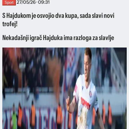
27/05/26 · 09:31
Sport
S Hajdukom je osvojio dva kupa, sada slavi novi
trofej!
Nekadašnji igrač Hajduka ima razloga za slavlje