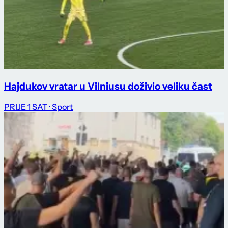
Hajdukov vratar u Vilniusu doživio veliku čast
PRIJE 1 SAT
· Sport