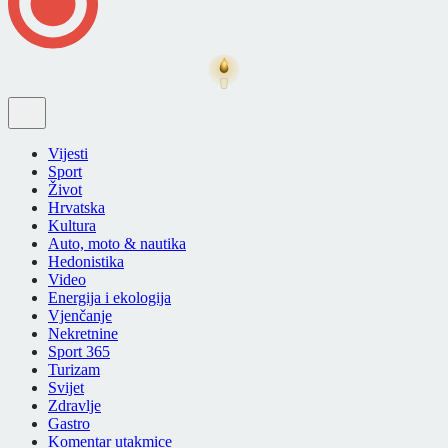
Vijesti
Sport
Život
Hrvatska
Kultura
Auto, moto & nautika
Hedonistika
Video
Energija i ekologija
Vjenčanje
Nekretnine
Sport 365
Turizam
Svijet
Zdravlje
Gastro
Komentar utakmice