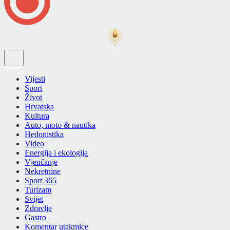
Vijesti
Sport
Život
Hrvatska
Kultura
Auto, moto & nautika
Hedonistika
Video
Energija i ekologija
Vjenčanje
Nekretnine
Sport 365
Turizam
Svijet
Zdravlje
Gastro
Komentar utakmice