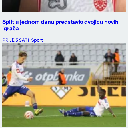
Split u jednom danu predstavio dvojicu novih
igrača
PRIJE 5 SATI
· Sport