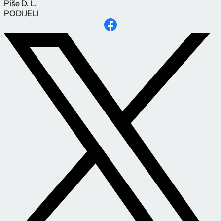
Piše
D. L.
PODIJELI