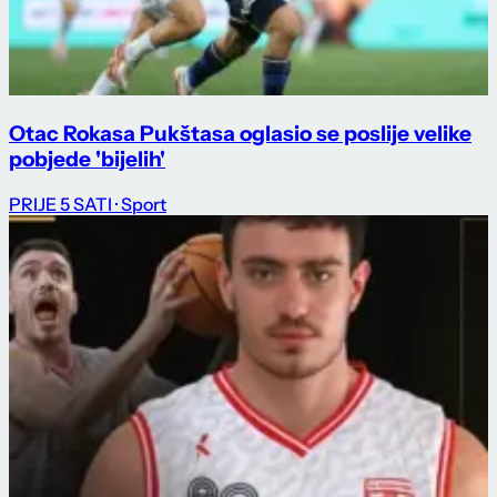
Otac Rokasa Pukštasa oglasio se poslije velike
pobjede 'bijelih'
PRIJE 5 SATI
· Sport