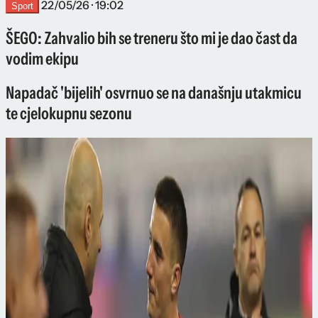
22/05/26 · 19:02
Sport
ŠEGO: Zahvalio bih se treneru što mi je dao čast da
vodim ekipu
Napadač 'bijelih' osvrnuo se na današnju utakmicu
te cjelokupnu sezonu