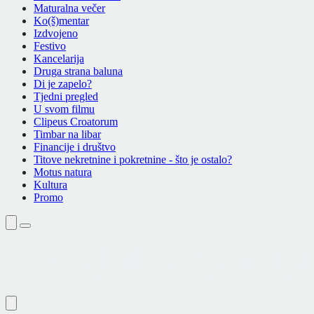
Maturalna večer
Ko(š)mentar
Izdvojeno
Festivo
Kancelarija
Druga strana baluna
Di je zapelo?
Tjedni pregled
U svom filmu
Clipeus Croatorum
Timbar na libar
Financije i društvo
Titove nekretnine i pokretnine - što je ostalo?
Motus natura
Kultura
Promo