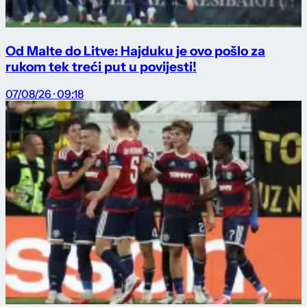
Od Malte do Litve: Hajduku je ovo pošlo za
rukom tek treći put u povijesti!
07/08/26 · 09:18