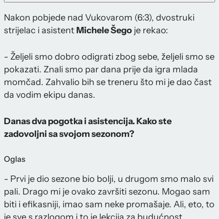
Nakon pobjede nad Vukovarom (6:3), dvostruki
strijelac i asistent
Michele Šego
je rekao:
- Željeli smo dobro odigrati zbog sebe, željeli smo se
pokazati. Znali smo par dana prije da igra mlada
momčad. Zahvalio bih se treneru što mi je dao čast
da vodim ekipu danas.
Danas dva pogotka i asistencija. Kako ste
zadovoljni sa svojom sezonom?
Oglas
- Prvi je dio sezone bio bolji, u drugom smo malo svi
pali. Drago mi je ovako završiti sezonu. Mogao sam
biti i efikasniji, imao sam neke promašaje. Ali, eto, to
je sve s razlogom i to je lekcija za budućnost.