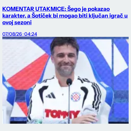
KOMENTAR UTAKMICE: Šego je pokazao
karakter, a Šotiček bi mogao biti ključan igrač u
ovoj sezoni
07/08/26 · 04:24