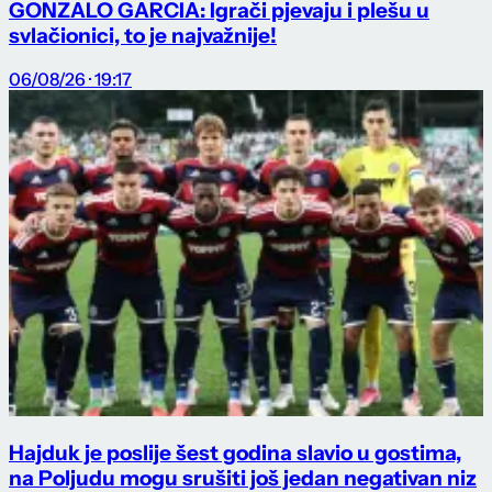
GONZALO GARCIA: Igrači pjevaju i plešu u
svlačionici, to je najvažnije!
06/08/26 · 19:17
Hajduk je poslije šest godina slavio u gostima,
na Poljudu mogu srušiti još jedan negativan niz