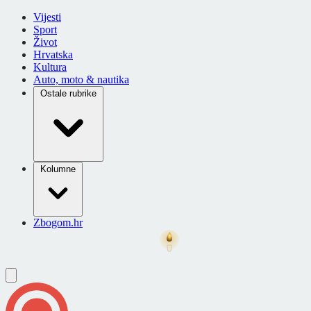
Vijesti
Sport
Život
Hrvatska
Kultura
Auto, moto & nautika
Ostale rubrike
Kolumne
Zbogom.hr