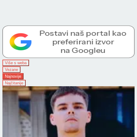
Više s weba
Vezane
Najnovije
Najčitanije