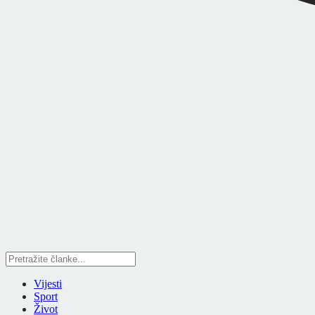
Vijesti
Sport
Život