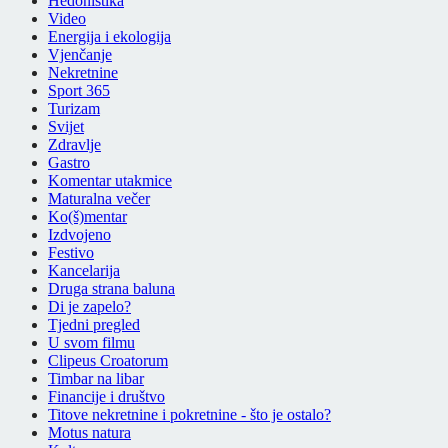
Hedonistika
Video
Energija i ekologija
Vjenčanje
Nekretnine
Sport 365
Turizam
Svijet
Zdravlje
Gastro
Komentar utakmice
Maturalna večer
Ko(š)mentar
Izdvojeno
Festivo
Kancelarija
Druga strana baluna
Di je zapelo?
Tjedni pregled
U svom filmu
Clipeus Croatorum
Timbar na libar
Financije i društvo
Titove nekretnine i pokretnine - što je ostalo?
Motus natura