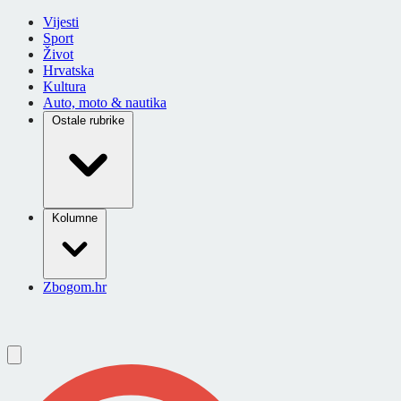
Vijesti
Sport
Život
Hrvatska
Kultura
Auto, moto & nautika
Ostale rubrike
Kolumne
Zbogom.hr