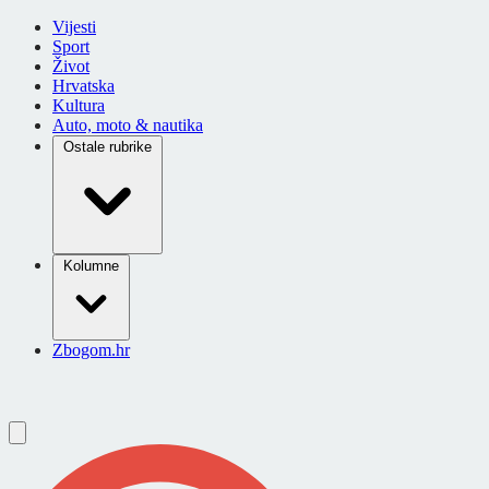
Vijesti
Sport
Život
Hrvatska
Kultura
Auto, moto & nautika
Ostale rubrike
Kolumne
Zbogom.hr