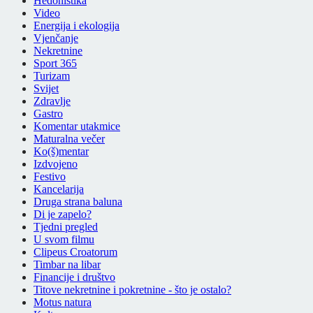
Hedonistika
Video
Energija i ekologija
Vjenčanje
Nekretnine
Sport 365
Turizam
Svijet
Zdravlje
Gastro
Komentar utakmice
Maturalna večer
Ko(š)mentar
Izdvojeno
Festivo
Kancelarija
Druga strana baluna
Di je zapelo?
Tjedni pregled
U svom filmu
Clipeus Croatorum
Timbar na libar
Financije i društvo
Titove nekretnine i pokretnine - što je ostalo?
Motus natura