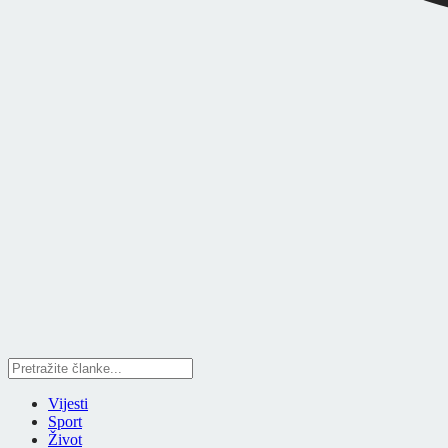
Vijesti
Sport
Život