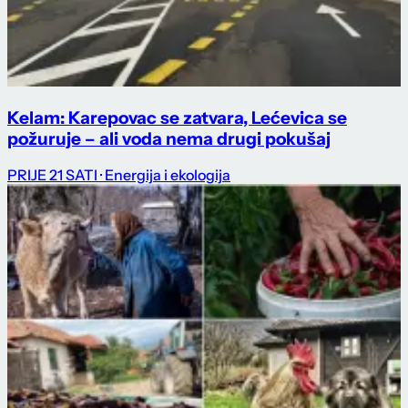
Kelam: Karepovac se zatvara, Lećevica se
požuruje – ali voda nema drugi pokušaj
PRIJE 21 SATI
· Energija i ekologija