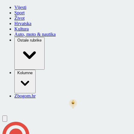
Vijesti
Sport
Život
Hrvatska
Kultura
Auto, moto & nautika
Ostale rubrike
Kolumne
Zbogom.hr