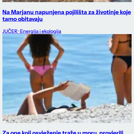
Na Marjanu napunjena pojilišta za životinje koje
tamo obitavaju
JUČER
· Energija i ekologija
Za one koji osvježenje traže u moru, provjerili