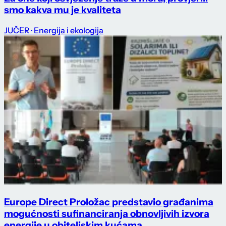
smo kakva mu je kvaliteta
JUČER
· Energija i ekologija
Europe Direct Proložac predstavio građanima
mogućnosti sufinanciranja obnovljivih izvora
energije u obiteljskim kućama