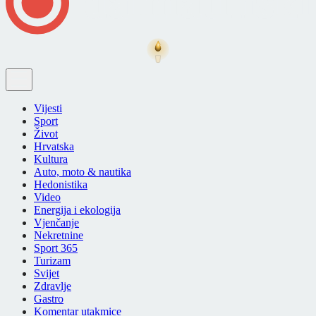
Vijesti
Sport
Život
Hrvatska
Kultura
Auto, moto & nautika
Hedonistika
Video
Energija i ekologija
Vjenčanje
Nekretnine
Sport 365
Turizam
Svijet
Zdravlje
Gastro
Komentar utakmice