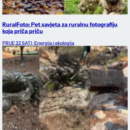
RuralFoto: Pet savjeta za ruralnu fotografiju
koja priča priču
PRIJE 22 SATI
· Energija i ekologija