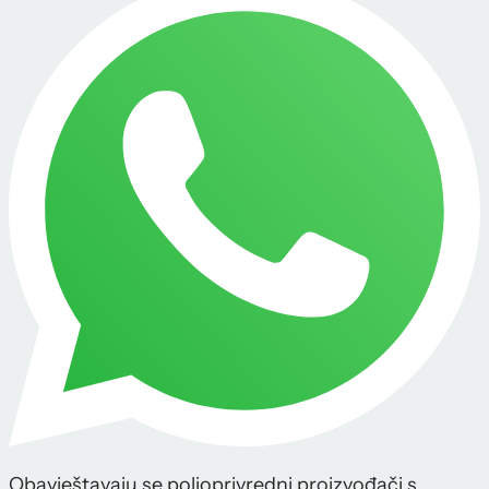
Obavještavaju se poljoprivredni proizvođači s