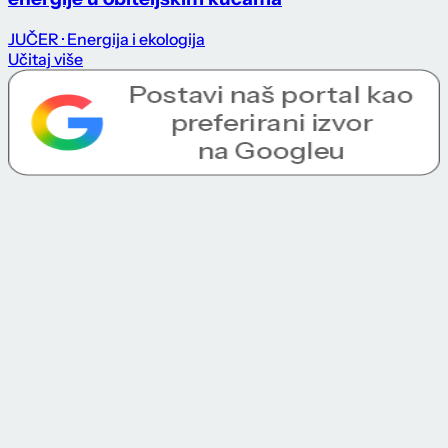
JUČER
· Energija i ekologija
Učitaj više