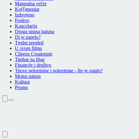
Maturalna večer
Ko(š)mentar
Izdvojeno
Festivo
Kancelarija
Druga strana baluna
Di je zapelo?
Tjedni pregled
U svom filmu
Clipeus Croatorum
Timbar na libar
Financije i društvo
Titove nekretnine i pokretnine - što je ostalo?
Motus natura
Kultura
Promo