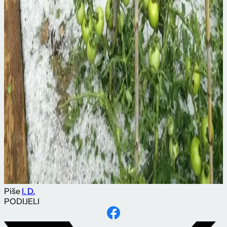
Piše
I. D.
PODIJELI