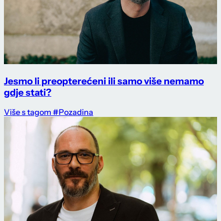
Jesmo li preopterećeni ili samo više nemamo
gdje stati?
Više s tagom #Pozadina