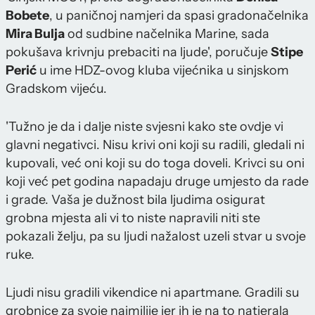
Bobete
, u paničnoj namjeri da spasi gradonačelnika
Mira Bulja
od sudbine načelnika Marine, sada
pokušava krivnju prebaciti na ljude', poručuje
Stipe
Perić
u ime HDZ-ovog kluba vijećnika u sinjskom
Gradskom vijeću.
'Tužno je da i dalje niste svjesni kako ste ovdje vi
glavni negativci. Nisu krivi oni koji su radili, gledali ni
kupovali, već oni koji su do toga doveli. Krivci su oni
koji već pet godina napadaju druge umjesto da rade
i grade. Vaša je dužnost bila ljudima osigurat
grobna mjesta ali vi to niste napravili niti ste
pokazali želju, pa su ljudi nažalost uzeli stvar u svoje
ruke.
Ljudi nisu gradili vikendice ni apartmane. Gradili su
grobnice za svoje najmilije jer ih je na to natjerala