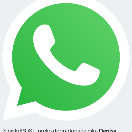
'Sinjski MOST, preko dogradonačelnika
Denisa