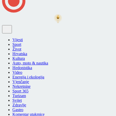
Vijesti
Sport
Život
Hrvatska
Kultura
Auto, moto & nautika
Hedonistika
Video
Energija i ekologija
Vjenčanje
Nekretnine
Sport 365
Turizam
Svijet
Zdravlje
Gastro
Komentar utakmice