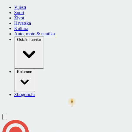
Vijesti
Sport
Život
Hrvatska
Kultura
Auto, moto & nautika
Ostale rubrike
Kolumne
Zbogom.hr