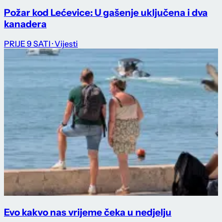
Požar kod Lećevice: U gašenje uključena i dva
kanadera
PRIJE 9 SATI
· Vijesti
Evo kakvo nas vrijeme čeka u nedjelju