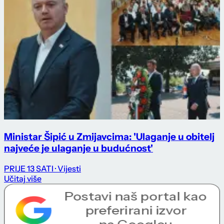
Ministar Šipić u Zmijavcima: 'Ulaganje u obitelj
najveće je ulaganje u budućnost'
PRIJE 13 SATI
· Vijesti
Učitaj više