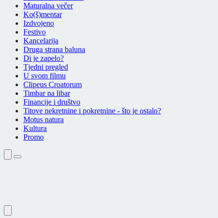
Maturalna večer
Ko(š)mentar
Izdvojeno
Festivo
Kancelarija
Druga strana baluna
Di je zapelo?
Tjedni pregled
U svom filmu
Clipeus Croatorum
Timbar na libar
Financije i društvo
Titove nekretnine i pokretnine - što je ostalo?
Motus natura
Kultura
Promo