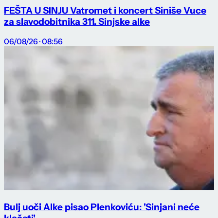
FEŠTA U SINJU Vatromet i koncert Siniše Vuce
za slavodobitnika 311. Sinjske alke
06/08/26 · 08:56
Bulj uoči Alke pisao Plenkoviću: 'Sinjani neće