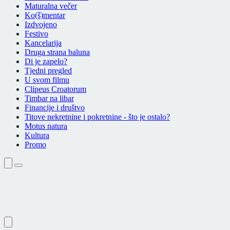
Maturalna večer
Ko(š)mentar
Izdvojeno
Festivo
Kancelarija
Druga strana baluna
Di je zapelo?
Tjedni pregled
U svom filmu
Clipeus Croatorum
Timbar na libar
Financije i društvo
Titove nekretnine i pokretnine - što je ostalo?
Motus natura
Kultura
Promo