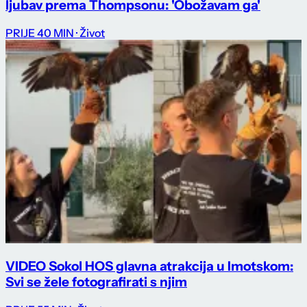
ljubav prema Thompsonu: 'Obožavam ga'
PRIJE 40 MIN
· Život
VIDEO Sokol HOS glavna atrakcija u Imotskom:
Svi se žele fotografirati s njim