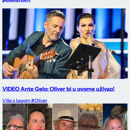
VIDEO Ante Gelo: Oliver bi u ovome uživao!
Više s tagom #Oliver