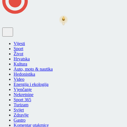
Vijesti
Sport
Život
Hrvatska
Kultura
Auto, moto & nautika
Hedonistika
Video
Energija i ekologija
Vjenčanje
Nekretnine
Sport 365
Turizam
Svijet
Zdravlje
Gastro
Komentar utakmice