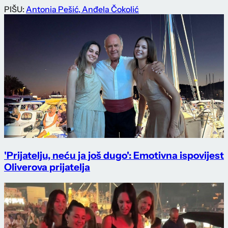
PIŠU:
Antonia Pešić
,
Anđela Čokolić
'Prijatelju, neću ja još dugo': Emotivna ispovijest
Oliverova prijatelja