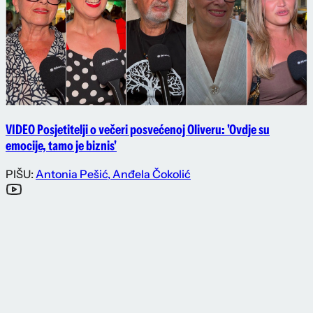
VIDEO Posjetitelji o večeri posvećenoj Oliveru: 'Ovdje su
emocije, tamo je biznis'
PIŠU:
Antonia Pešić
,
Anđela Čokolić