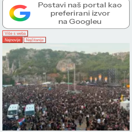
Više s weba
Najnovije
Najčitanije