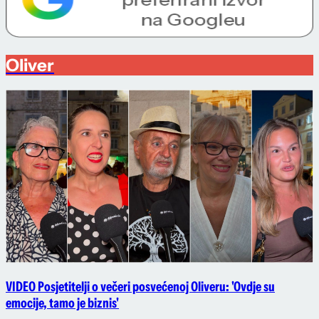
Oliver
VIDEO Posjetitelji o večeri posvećenoj Oliveru: 'Ovdje su
emocije, tamo je biznis'