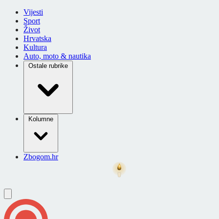
Vijesti
Sport
Život
Hrvatska
Kultura
Auto, moto & nautika
Ostale rubrike
Kolumne
Zbogom.hr