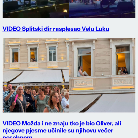
VIDEO Splitski đir rasplesao Velu Luku
VIDEO Možda i ne znaju tko je bio Oliver, ali
njegove pjesme učinile su njihovu večer
posebnom