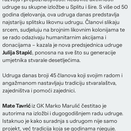
udruge su skupne izložbe u Splitu i šire. S više od 50
godina djelovanja, ova udruga danas predstavlja
najstariju splitsku likovnu udrugu. Članovi slikaju
srcem, sudjeluju na brojnim likovnim kolonijama te
se rado odazivaju humanitarnim akcijama i
donacijama – kazala je nova predsjednica udruge
Julija Stapić
, ponosna na sve što su generacije
umjetnika stvarale desetljećima.
Udruga danas broji 45 članova koji svojim radom i
angažmanom nastavljaju tradiciju stvaralaštva,
zajedništva i pomoći zajednici.
Mate Tavrić
iz GK Marko Marulić čestitao je
autorima na izložbi i dugogodišnjem radu udruge.
Istaknuo je kako suradnja s udrugom nije samo
projekt, već tradicija koja se godinama njeguje.