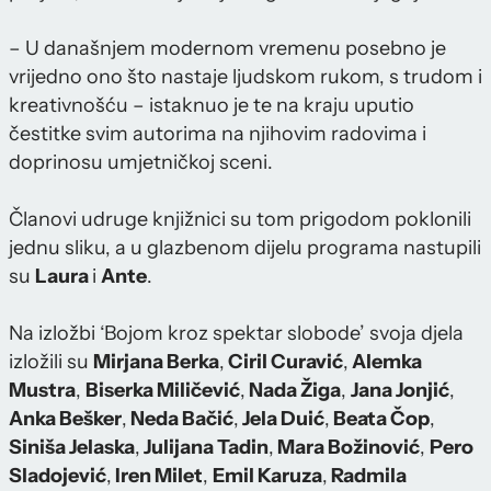
– U današnjem modernom vremenu posebno je
vrijedno ono što nastaje ljudskom rukom, s trudom i
kreativnošću – istaknuo je te na kraju uputio
čestitke svim autorima na njihovim radovima i
doprinosu umjetničkoj sceni.
Članovi udruge knjižnici su tom prigodom poklonili
jednu sliku, a u glazbenom dijelu programa nastupili
su
Laura
i
Ante
.
Na izložbi ‘Bojom kroz spektar slobode’ svoja djela
izložili su
Mirjana Berka
,
Ciril Curavić
,
Alemka
Mustra
,
Biserka Miličević
,
Nada Žiga
,
Jana Jonjić
,
Anka Bešker
,
Neda Bačić
,
Jela Duić
,
Beata Čop
,
Siniša Jelaska
,
Julijana Tadin
,
Mara Božinović
,
Pero
Sladojević
,
Iren Milet
,
Emil Karuza
,
Radmila