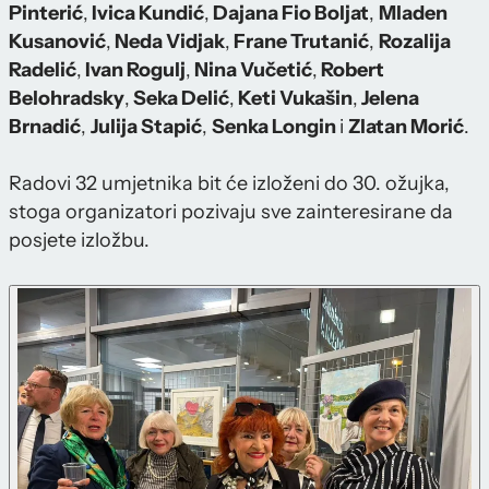
Pinterić
,
Ivica Kundić
,
Dajana Fio Boljat
,
Mladen
Kusanović
,
Neda Vidjak
,
Frane Trutanić
,
Rozalija
Radelić
,
Ivan Rogulj
,
Nina Vučetić
,
Robert
Belohradsky
,
Seka Delić
,
Keti Vukašin
,
Jelena
Brnadić
,
Julija Stapić
,
Senka Longin
i
Zlatan Morić
.
Radovi 32 umjetnika bit će izloženi do 30. ožujka,
stoga organizatori pozivaju sve zainteresirane da
posjete izložbu.