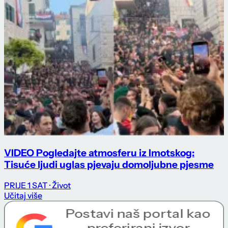
VIDEO Pogledajte atmosferu iz Imotskog:
Tisuće ljudi uglas pjevaju domoljubne pjesme
PRIJE 1 SAT
· Život
Učitaj više