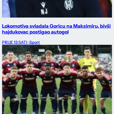
Lokomotiva svladala Goricu na Maksimiru, bivši
hajdukovac postigao autogol
PRIJE 13 SATI
· Sport