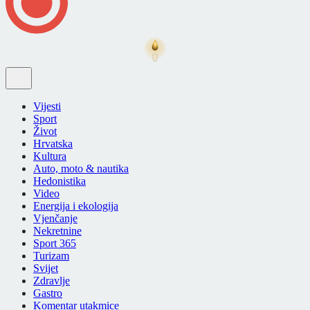
Vijesti
Sport
Život
Hrvatska
Kultura
Auto, moto & nautika
Hedonistika
Video
Energija i ekologija
Vjenčanje
Nekretnine
Sport 365
Turizam
Svijet
Zdravlje
Gastro
Komentar utakmice