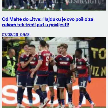
Od Malte do Litve: Hajduku je ovo pošlo za
rukom tek treći put u povijesti!
07/08/26 · 09:18