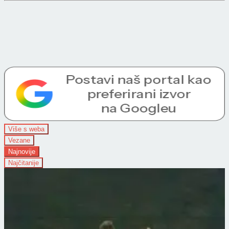
Više s weba
Vezane
Najnovije
Najčitanije