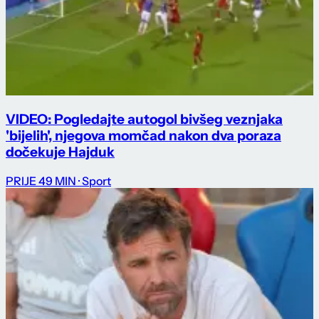
VIDEO: Pogledajte autogol bivšeg veznjaka
'bijelih', njegova momčad nakon dva poraza
dočekuje Hajduk
PRIJE 49 MIN
· Sport