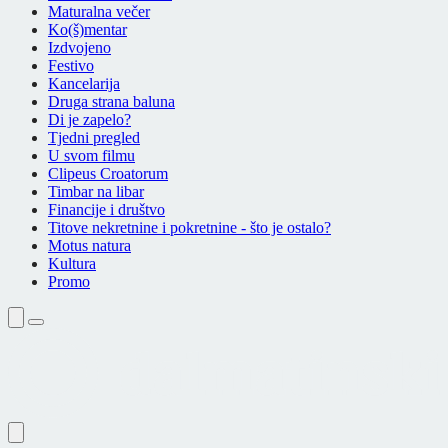
Maturalna večer
Ko(š)mentar
Izdvojeno
Festivo
Kancelarija
Druga strana baluna
Di je zapelo?
Tjedni pregled
U svom filmu
Clipeus Croatorum
Timbar na libar
Financije i društvo
Titove nekretnine i pokretnine - što je ostalo?
Motus natura
Kultura
Promo