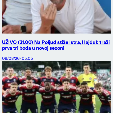
UŽIVO (21.00) Na Poljud stiže Istra, Hajduk traži
prva tri boda u novoj sezoni
09/08/26 · 05:05