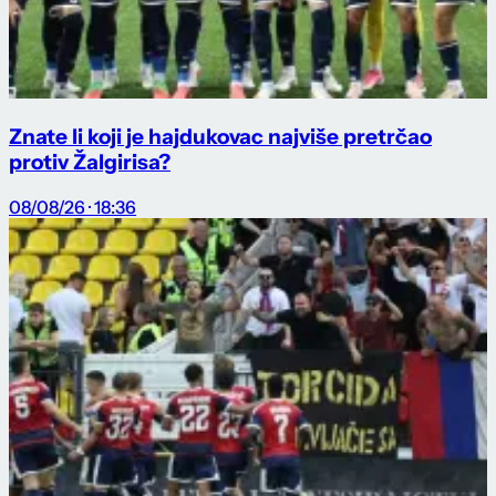
Znate li koji je hajdukovac najviše pretrčao
protiv Žalgirisa?
08/08/26 · 18:36