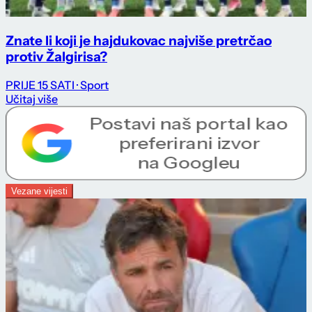
Znate li koji je hajdukovac najviše pretrčao
protiv Žalgirisa?
PRIJE 15 SATI
· Sport
Učitaj više
Vezane vijesti