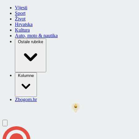
Vijesti
Sport
Život
Hrvatska
Kultura
Auto, moto & nautika
Ostale rubrike
Kolumne
Zbogom.hr