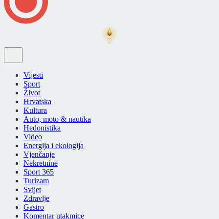
Vijesti
Sport
Život
Hrvatska
Kultura
Auto, moto & nautika
Hedonistika
Video
Energija i ekologija
Vjenčanje
Nekretnine
Sport 365
Turizam
Svijet
Zdravlje
Gastro
Komentar utakmice