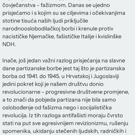
čovječanstva - fažizmom. Danas se ujedno
prisjećamo i s kojim su se ciljevima i očekivanjima
stotine tisuća naših ljudi priključile
narodnooslobodilačkoj borbi i krenule protiv
nacističke Njemačke, fašističke Italije i kvislinške
NDH.
Inače, još jedan važni razlog prisjećanja na slavne
dane partizanske borbe jest taj što je partizanska
borba od 1941. do 1945. u Hrvatskoj i Jugoslaviji
jedini pokret koji je našem društvu donio
revolucionarne - progresivne društvene promjene,
a to znači da pobjeda partizana nije bila samo
oslobođenje od fašizma nego i socijalistička
revolucija. Iz tih razloga antifašisti moraju čvrsto
stati na put sve agresivnijem revizionizmu, rušenju
spomenika, ukidanju stečenih ljudskih, radničkih i