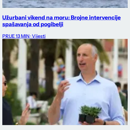
Užurbani vikend na moru: Brojne intervencije
spašavanja od pogibelji
PRIJE 13 MIN
· Vijesti