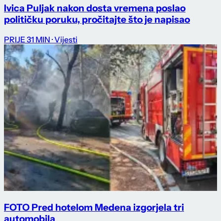
Ivica Puljak nakon dosta vremena poslao
političku poruku, pročitajte što je napisao
PRIJE 31 MIN
· Vijesti
FOTO Pred hotelom Medena izgorjela tri
automobila