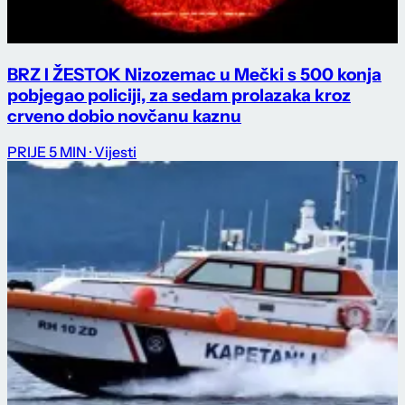
BRZ I ŽESTOK Nizozemac u Mečki s 500 konja
pobjegao policiji, za sedam prolazaka kroz
crveno dobio novčanu kaznu
PRIJE 5 MIN
· Vijesti