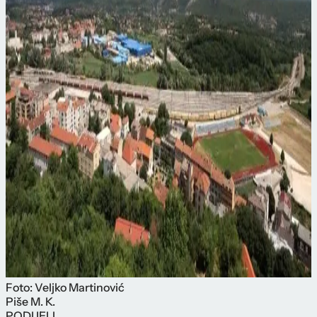
Foto: Veljko Martinović
Piše
M. K.
PODIJELI