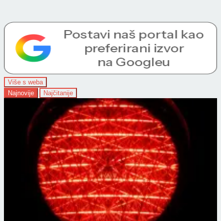
Više s weba
Najnovije
Najčitanije