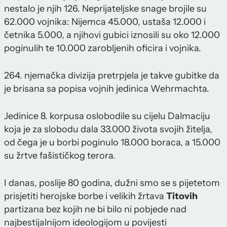
nestalo je njih 126. Neprijateljske snage brojile su
62.000 vojnika: Nijemca 45.000, ustaša 12.000 i
četnika 5.000, a njihovi gubici iznosili su oko 12.000
poginulih te 10.000 zarobljenih oficira i vojnika.
264. njemačka divizija pretrpjela je takve gubitke da
je brisana sa popisa vojnih jedinica Wehrmachta.
Jedinice 8. korpusa oslobodile su cijelu Dalmaciju
koja je za slobodu dala 33.000 života svojih žitelja,
od čega je u borbi poginulo 18.000 boraca, a 15.000
su žrtve fašističkog terora.
I danas, poslije 80 godina, dužni smo se s pijetetom
prisjetiti herojske borbe i velikih žrtava
Titovih
partizana bez kojih ne bi bilo ni pobjede nad
najbestijalnijom ideologijom u povijesti