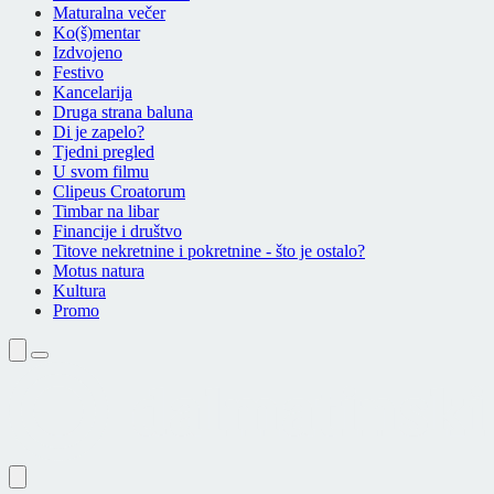
Maturalna večer
Ko(š)mentar
Izdvojeno
Festivo
Kancelarija
Druga strana baluna
Di je zapelo?
Tjedni pregled
U svom filmu
Clipeus Croatorum
Timbar na libar
Financije i društvo
Titove nekretnine i pokretnine - što je ostalo?
Motus natura
Kultura
Promo