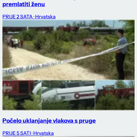
premlatiti ženu
PRIJE 2 SATA
· Hrvatska
Počelo uklanjanje vlakova s pruge
PRIJE 5 SATI
· Hrvatska