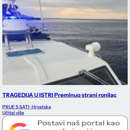
TRAGEDIJA U ISTRI Preminuo strani ronilac
PRIJE 5 SATI
· Hrvatska
Učitaj više