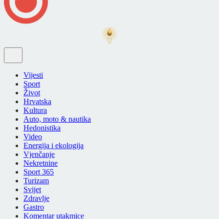
Vijesti
Sport
Život
Hrvatska
Kultura
Auto, moto & nautika
Hedonistika
Video
Energija i ekologija
Vjenčanje
Nekretnine
Sport 365
Turizam
Svijet
Zdravlje
Gastro
Komentar utakmice