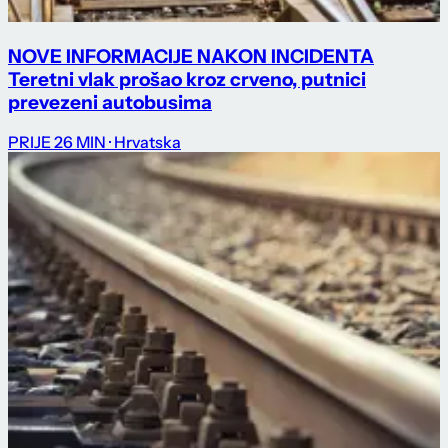
NOVE INFORMACIJE NAKON INCIDENTA
Teretni vlak prošao kroz crveno, putnici
prevezeni autobusima
PRIJE 26 MIN
· Hrvatska