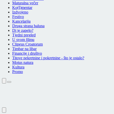
Maturalna večer
Ko(š)mentar
Izdvojeno
Festivo
Kancelarija
Druga strana baluna
Di je zapelo?
Tjedni pregled
U svom filmu
Clipeus Croatorum
Timbar na libar
Financije i društvo
Titove nekretnine i pokretnine - što je ostalo?
Motus natura
Kultura
Promo