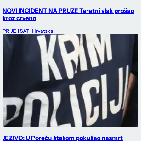
NOVI INCIDENT NA PRUZI! Teretni vlak prošao
kroz crveno
PRIJE 1 SAT
· Hrvatska
JEZIVO: U Poreču štakom pokušao nasmrt