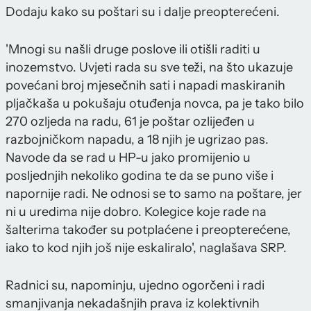
Dodaju kako su poštari su i dalje preopterećeni.
'Mnogi su našli druge poslove ili otišli raditi u
inozemstvo. Uvjeti rada su sve teži, na što ukazuje
povećani broj mjesečnih sati i napadi maskiranih
pljačkaša u pokušaju otuđenja novca, pa je tako bilo
270 ozljeda na radu, 61 je poštar ozlijeđen u
razbojničkom napadu, a 18 njih je ugrizao pas.
Navode da se rad u HP-u jako promijenio u
posljednjih nekoliko godina te da se puno više i
napornije radi. Ne odnosi se to samo na poštare, jer
ni u uredima nije dobro. Kolegice koje rade na
šalterima također su potplaćene i preopterećene,
iako to kod njih još nije eskaliralo', naglašava SRP.
Radnici su, napominju, ujedno ogorčeni i radi
smanjivanja nekadašnjih prava iz kolektivnih