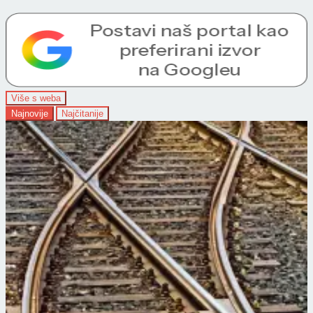
Više s weba
Najnovije
Najčitanije