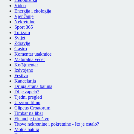
Hedonistika
Video
Energija i ekologija
Vjenčanje
Nekretnine
Sport 365
Turizam
Svijet
Zdravlje
Gastro
Komentar utakmice
Maturalna večer
Ko(š)mentar
Izdvojeno
Festivo
Kancelarija
Druga strana baluna
Di je zapelo?
Tjedni pregled
U svom filmu
Clipeus Croatorum
Timbar na libar
Financije i društvo
Titove nekretnine i pokretnine - što je ostalo?
Motus natura