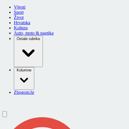
Vijesti
Sport
Život
Hrvatska
Kultura
Auto, moto & nautika
Ostale rubrike
Kolumne
Zbogom.hr