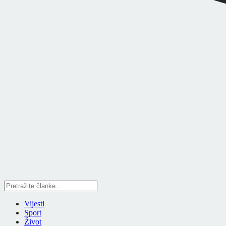
Vijesti
Sport
Život