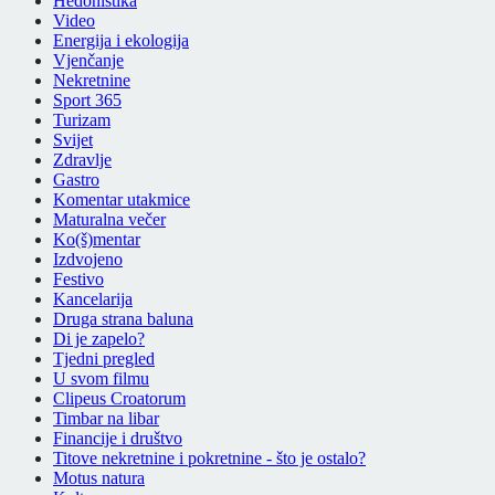
Hedonistika
Video
Energija i ekologija
Vjenčanje
Nekretnine
Sport 365
Turizam
Svijet
Zdravlje
Gastro
Komentar utakmice
Maturalna večer
Ko(š)mentar
Izdvojeno
Festivo
Kancelarija
Druga strana baluna
Di je zapelo?
Tjedni pregled
U svom filmu
Clipeus Croatorum
Timbar na libar
Financije i društvo
Titove nekretnine i pokretnine - što je ostalo?
Motus natura