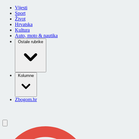
Vijesti
Sport
Život
Hrvatska
Kultura
Auto, moto & nautika
Ostale rubrike
Kolumne
Zbogom.hr