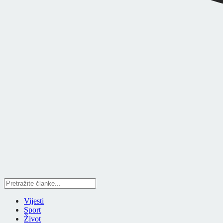
Vijesti
Sport
Život