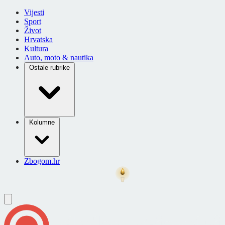
Vijesti
Sport
Život
Hrvatska
Kultura
Auto, moto & nautika
Ostale rubrike
Kolumne
Zbogom.hr