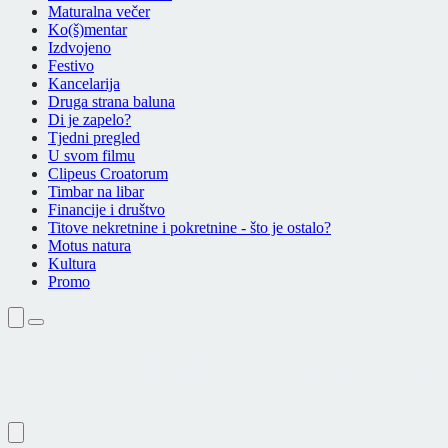
Maturalna večer
Ko(š)mentar
Izdvojeno
Festivo
Kancelarija
Druga strana baluna
Di je zapelo?
Tjedni pregled
U svom filmu
Clipeus Croatorum
Timbar na libar
Financije i društvo
Titove nekretnine i pokretnine - što je ostalo?
Motus natura
Kultura
Promo