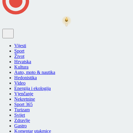
Vijesti
Sport
Život
Hrvatska
Kultura
Auto, moto & nautika
Hedonistika
Video
Energija i ekologija
Vjenčanje
Nekretnine
Sport 365
Turizam
Svijet
Zdravlje
Gastro
Komentar utakmice