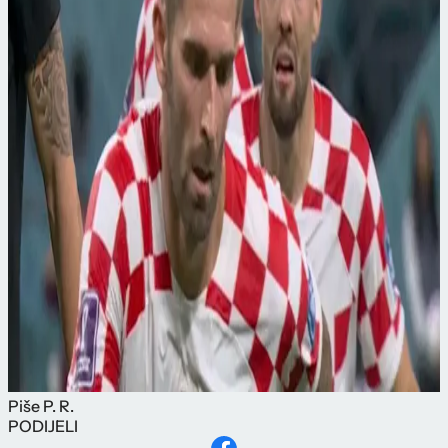
Piše
P. R.
PODIJELI