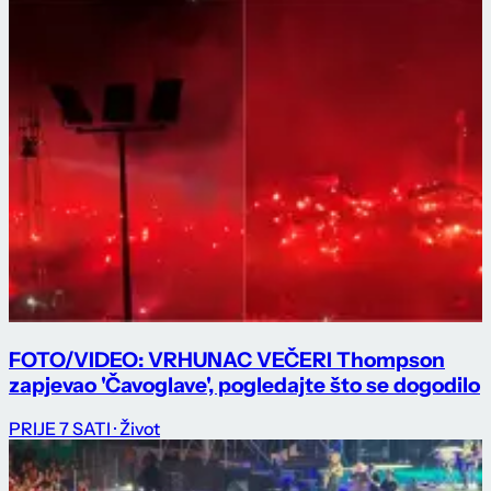
FOTO/VIDEO: VRHUNAC VEČERI Thompson
zapjevao 'Čavoglave', pogledajte što se dogodilo
PRIJE 7 SATI
· Život