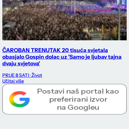
ČAROBAN TRENUTAK 20 tisuća svjetala
obasjalo Gospin dolac uz 'Samo je ljubav tajna
dvaju svjetova'
PRIJE 8 SATI
· Život
Učitaj više