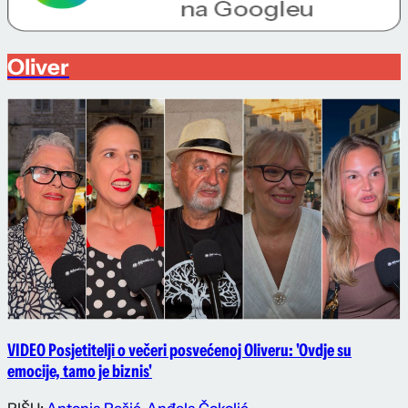
Oliver
VIDEO Posjetitelji o večeri posvećenoj Oliveru: 'Ovdje su
emocije, tamo je biznis'