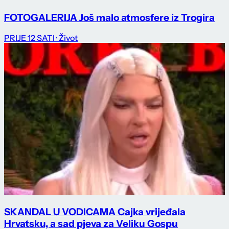
FOTOGALERIJA Još malo atmosfere iz Trogira
PRIJE 12 SATI
· Život
SKANDAL U VODICAMA Cajka vrijeđala
Hrvatsku, a sad pjeva za Veliku Gospu