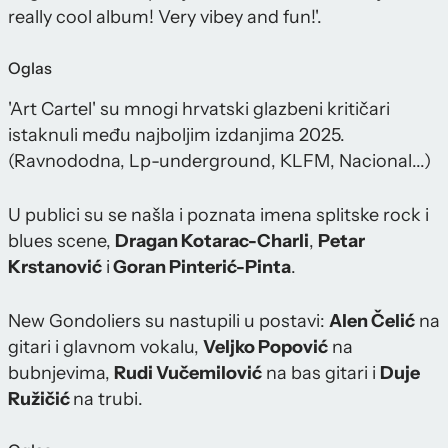
really cool album! Very vibey and fun!'.
Oglas
'Art Cartel' su mnogi hrvatski glazbeni kritičari
istaknuli među najboljim izdanjima 2025.
(Ravnododna, Lp-underground, KLFM, Nacional...)
U publici su se našla i poznata imena splitske rock i
blues scene,
Dragan Kotarac-Charli
,
Petar
Krstanović
i
Goran Pinterić-Pinta
.
New Gondoliers su nastupili u postavi:
Alen Čelić
na
gitari i glavnom vokalu,
Veljko Popović
na
bubnjevima,
Rudi Vučemilović
na bas gitari i
Duje
Ružičić
na trubi.