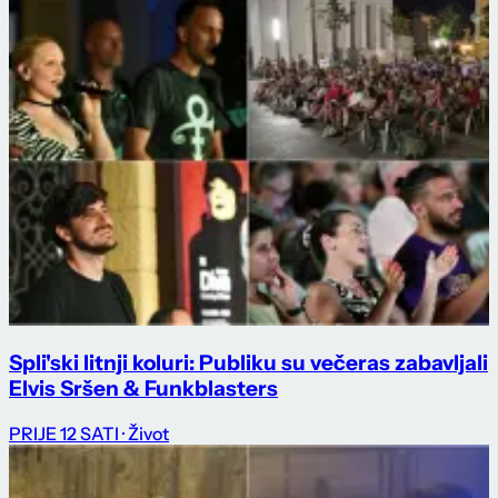
Spli'ski litnji koluri: Publiku su večeras zabavljali
Elvis Sršen & Funkblasters
PRIJE 12 SATI
· Život