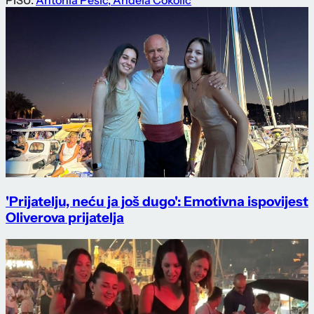
PIŠU:
Antonia Pešić
,
Anđela Čokolić
'Prijatelju, neću ja još dugo': Emotivna ispovijest
Oliverova prijatelja