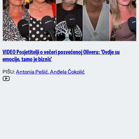
VIDEO Posjetitelji o večeri posvećenoj Oliveru: 'Ovdje su
emocije, tamo je biznis'
PIŠU:
Antonia Pešić
,
Anđela Čokolić