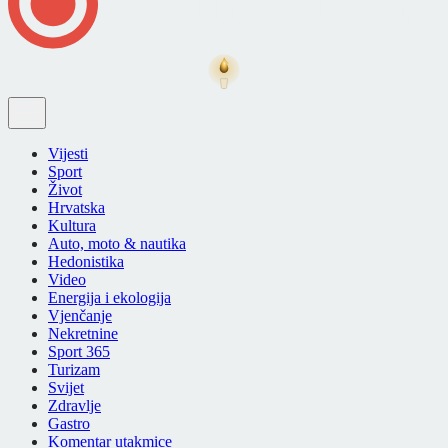
Vijesti
Sport
Život
Hrvatska
Kultura
Auto, moto & nautika
Hedonistika
Video
Energija i ekologija
Vjenčanje
Nekretnine
Sport 365
Turizam
Svijet
Zdravlje
Gastro
Komentar utakmice