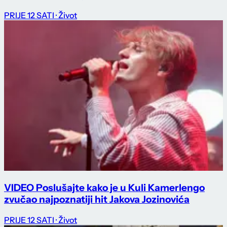
PRIJE 12 SATI
· Život
VIDEO Poslušajte kako je u Kuli Kamerlengo
zvučao najpoznatiji hit Jakova Jozinovića
PRIJE 12 SATI
· Život