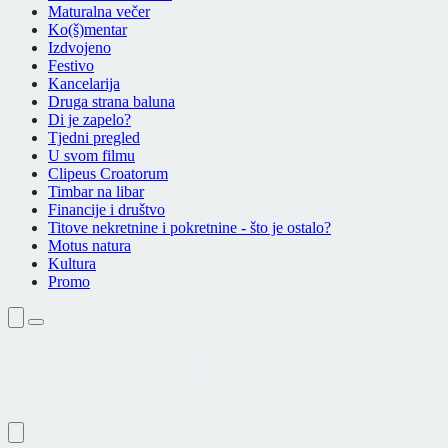
Maturalna večer
Ko(š)mentar
Izdvojeno
Festivo
Kancelarija
Druga strana baluna
Di je zapelo?
Tjedni pregled
U svom filmu
Clipeus Croatorum
Timbar na libar
Financije i društvo
Titove nekretnine i pokretnine - što je ostalo?
Motus natura
Kultura
Promo