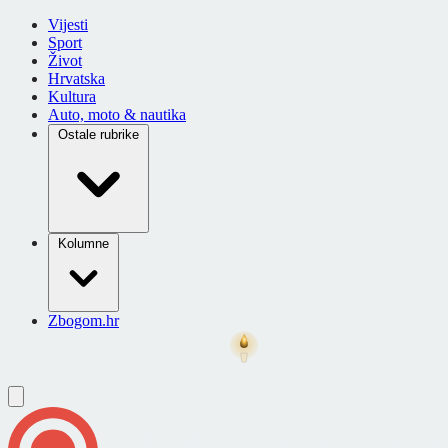
Vijesti
Sport
Život
Hrvatska
Kultura
Auto, moto & nautika
Ostale rubrike
Kolumne
Zbogom.hr