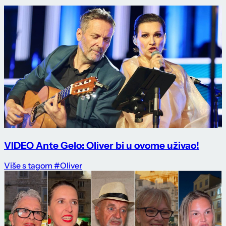
VIDEO Ante Gelo: Oliver bi u ovome uživao!
Više s tagom #Oliver