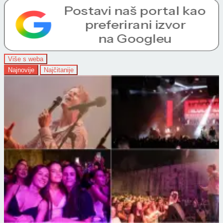
Više s weba
Najnovije
Najčitanije