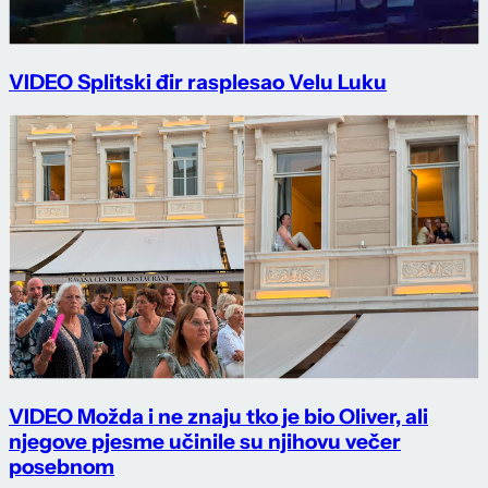
VIDEO Splitski đir rasplesao Velu Luku
VIDEO Možda i ne znaju tko je bio Oliver, ali
njegove pjesme učinile su njihovu večer
posebnom