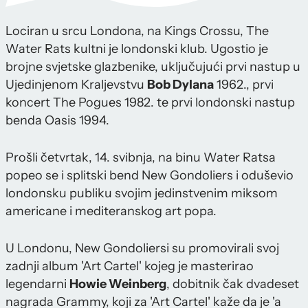
Lociran u srcu Londona, na Kings Crossu, The
Water Rats kultni je londonski klub. Ugostio je
brojne svjetske glazbenike, uključujući prvi nastup u
Ujedinjenom Kraljevstvu
Bob Dylana
1962., prvi
koncert The Pogues 1982. te prvi londonski nastup
benda Oasis 1994.
Prošli četvrtak, 14. svibnja, na binu Water Ratsa
popeo se i splitski bend New Gondoliers i oduševio
londonsku publiku svojim jedinstvenim miksom
americane i mediteranskog art popa.
U Londonu, New Gondoliersi su promovirali svoj
zadnji album 'Art Cartel' kojeg je masterirao
legendarni
Howie Weinberg
, dobitnik čak dvadeset
nagrada Grammy, koji za 'Art Cartel' kaže da je 'a