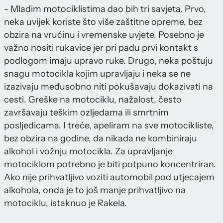
- Mladim motociklistima dao bih tri savjeta. Prvo,
neka uvijek koriste što više zaštitne opreme, bez
obzira na vrućinu i vremenske uvjete. Posebno je
važno nositi rukavice jer pri padu prvi kontakt s
podlogom imaju upravo ruke. Drugo, neka poštuju
snagu motocikla kojim upravljaju i neka se ne
izazivaju međusobno niti pokušavaju dokazivati na
cesti. Greške na motociklu, nažalost, često
završavaju teškim ozljedama ili smrtnim
posljedicama. I treće, apeliram na sve motocikliste,
bez obzira na godine, da nikada ne kombiniraju
alkohol i vožnju motocikla. Za upravljanje
motociklom potrebno je biti potpuno koncentriran.
Ako nije prihvatljivo voziti automobil pod utjecajem
alkohola, onda je to još manje prihvatljivo na
motociklu, istaknuo je Rakela.