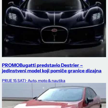
PROMO
Bugatti predstavio Destrier –
jedinstveni model koji pomiče granice dizajna
PRIJE 15 SATI
· Auto, moto & nautika