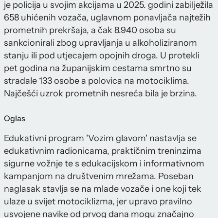
je policija u svojim akcijama u 2025. godini zabilježila
658 uhićenih vozača, uglavnom ponavljača najtežih
prometnih prekršaja, a čak 8.940 osoba su
sankcionirali zbog upravljanja u alkoholiziranom
stanju ili pod utjecajem opojnih droga. U protekli
pet godina na županijskim cestama smrtno su
stradale 133 osobe a polovica na motociklima.
Najčešći uzrok prometnih nesreća bila je brzina.
Oglas
Edukativni program 'Vozim glavom' nastavlja se
edukativnim radionicama, praktičnim treninzima
sigurne vožnje te s edukacijskom i informativnom
kampanjom na društvenim mrežama. Poseban
naglasak stavlja se na mlade vozače i one koji tek
ulaze u svijet motociklizma, jer upravo pravilno
usvojene navike od prvog dana mogu značajno