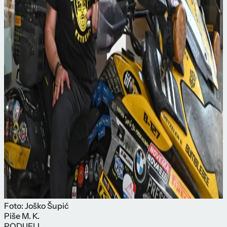
Foto: Joško Šupić
Piše
M. K.
PODIJELI