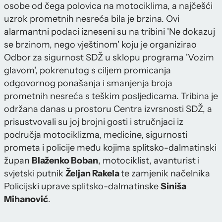
osobe od čega polovica na motociklima, a najčešći
uzrok prometnih nesreća bila je brzina. Ovi
alarmantni podaci izneseni su na tribini 'Ne dokazuj
se brzinom, nego vještinom' koju je organizirao
Odbor za sigurnost SDŽ u sklopu programa 'Vozim
glavom', pokrenutog s ciljem promicanja
odgovornog ponašanja i smanjenja broja
prometnih nesreća s teškim posljedicama. Tribina je
održana danas u prostoru Centra izvrsnosti SDŽ, a
prisustvovali su joj brojni gosti i stručnjaci iz
područja motociklizma, medicine, sigurnosti
prometa i policije među kojima splitsko-dalmatinski
župan
Blaženko Boban
, motociklist, avanturist i
svjetski putnik
Željan Rakela
te zamjenik načelnika
Policijski uprave splitsko-dalmatinske
Siniša
Mihanović
.