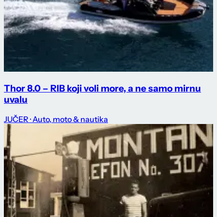
Thor 8.0 – RIB koji voli more, a ne samo mirnu
uvalu
JUČER
· Auto, moto & nautika