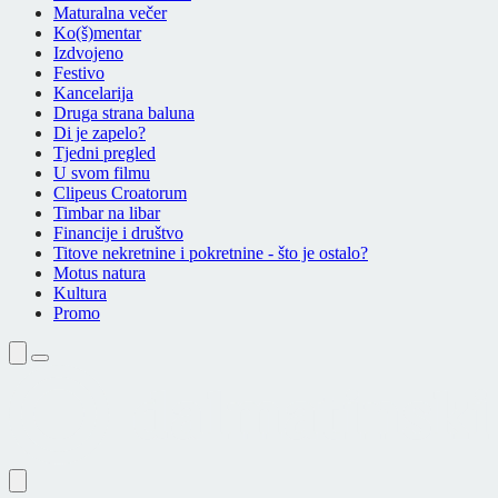
Maturalna večer
Ko(š)mentar
Izdvojeno
Festivo
Kancelarija
Druga strana baluna
Di je zapelo?
Tjedni pregled
U svom filmu
Clipeus Croatorum
Timbar na libar
Financije i društvo
Titove nekretnine i pokretnine - što je ostalo?
Motus natura
Kultura
Promo