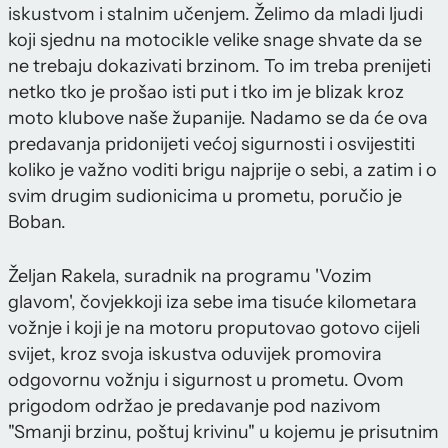
iskustvom i stalnim učenjem. Želimo da mladi ljudi
koji sjednu na motocikle velike snage shvate da se
ne trebaju dokazivati brzinom. To im treba prenijeti
netko tko je prošao isti put i tko im je blizak kroz
moto klubove naše županije. Nadamo se da će ova
predavanja pridonijeti većoj sigurnosti i osvijestiti
koliko je važno voditi brigu najprije o sebi, a zatim i o
svim drugim sudionicima u prometu, poručio je
Boban.
Željan Rakela, suradnik na programu 'Vozim
glavom', čovjekkoji iza sebe ima tisuće kilometara
vožnje i koji je na motoru proputovao gotovo cijeli
svijet, kroz svoja iskustva oduvijek promovira
odgovornu vožnju i sigurnost u prometu. Ovom
prigodom održao je predavanje pod nazivom
"Smanji brzinu, poštuj krivinu" u kojemu je prisutnim