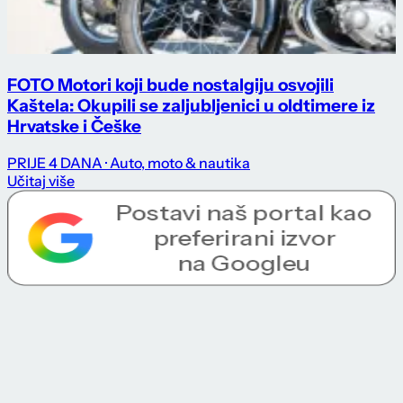
FOTO Motori koji bude nostalgiju osvojili
Kaštela: Okupili se zaljubljenici u oldtimere iz
Hrvatske i Češke
PRIJE 4 DANA
· Auto, moto & nautika
Učitaj više