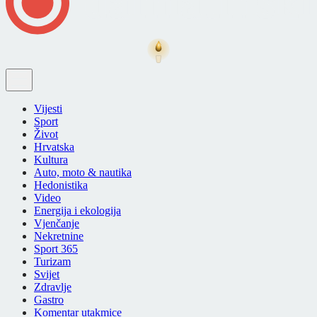
Vijesti
Sport
Život
Hrvatska
Kultura
Auto, moto & nautika
Hedonistika
Video
Energija i ekologija
Vjenčanje
Nekretnine
Sport 365
Turizam
Svijet
Zdravlje
Gastro
Komentar utakmice