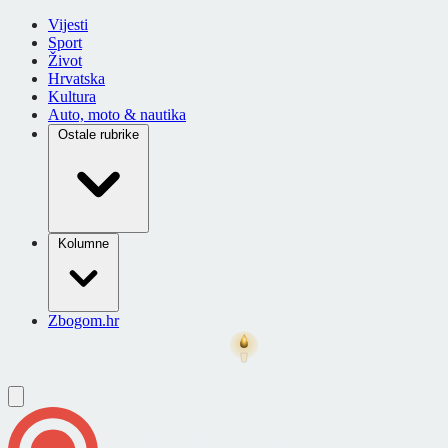
Vijesti
Sport
Život
Hrvatska
Kultura
Auto, moto & nautika
Ostale rubrike
Kolumne
Zbogom.hr