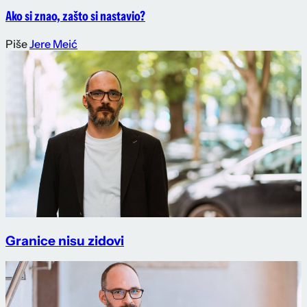
Ako si znao, zašto si nastavio?
Piše
Jere Meić
Granice nisu zidovi