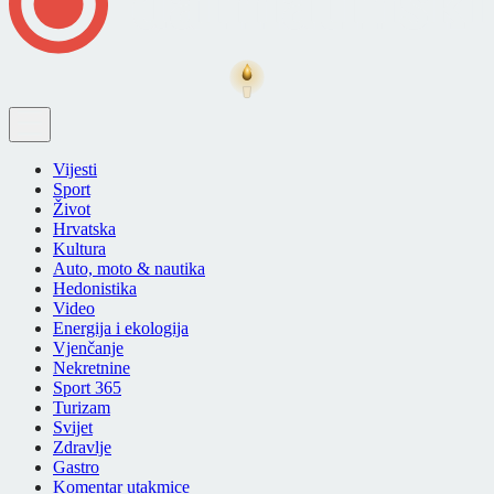
Vijesti
Sport
Život
Hrvatska
Kultura
Auto, moto & nautika
Hedonistika
Video
Energija i ekologija
Vjenčanje
Nekretnine
Sport 365
Turizam
Svijet
Zdravlje
Gastro
Komentar utakmice