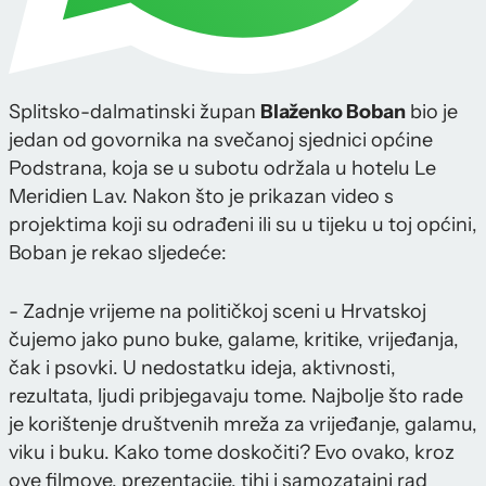
Splitsko-dalmatinski župan
Blaženko Boban
bio je
jedan od govornika na svečanoj sjednici općine
Podstrana, koja se u subotu održala u hotelu Le
Meridien Lav. Nakon što je prikazan video s
projektima koji su odrađeni ili su u tijeku u toj općini,
Boban je rekao sljedeće:
- Zadnje vrijeme na političkoj sceni u Hrvatskoj
čujemo jako puno buke, galame, kritike, vrijeđanja,
čak i psovki. U nedostatku ideja, aktivnosti,
rezultata, ljudi pribjegavaju tome. Najbolje što rade
je korištenje društvenih mreža za vrijeđanje, galamu,
viku i buku. Kako tome doskočiti? Evo ovako, kroz
ove filmove, prezentacije, tihi i samozatajni rad