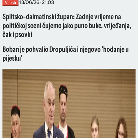
13/06/26 · 21:03
Vijesti
Splitsko-dalmatinski župan: Zadnje vrijeme na
političkoj sceni čujemo jako puno buke, vrijeđanja,
čak i psovki
Boban je pohvalio Dropuljića i njegovo 'hodanje u
pijesku'