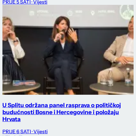
PRIJE 5 SATI
· Vijesti
U Splitu održana panel rasprava o političkoj
budućnosti Bosne i Hercegovine i položaju
Hrvata
PRIJE 6 SATI
· Vijesti