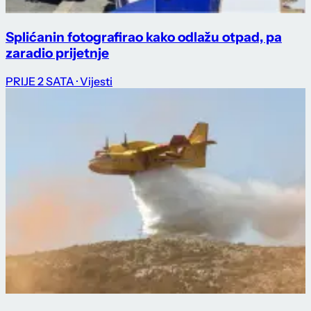
Splićanin fotografirao kako odlažu otpad, pa
zaradio prijetnje
PRIJE 2 SATA
· Vijesti