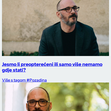
Jesmo li preopterećeni ili samo više nemamo
gdje stati?
Više s tagom #Pozadina