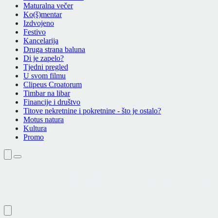
Maturalna večer
Ko(š)mentar
Izdvojeno
Festivo
Kancelarija
Druga strana baluna
Di je zapelo?
Tjedni pregled
U svom filmu
Clipeus Croatorum
Timbar na libar
Financije i društvo
Titove nekretnine i pokretnine - što je ostalo?
Motus natura
Kultura
Promo