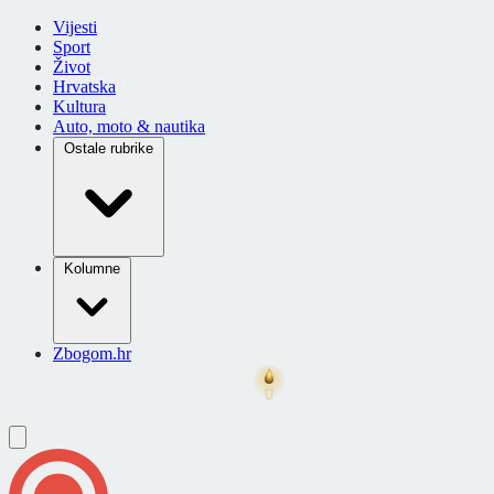
Vijesti
Sport
Život
Hrvatska
Kultura
Auto, moto & nautika
Ostale rubrike
Kolumne
Zbogom.hr