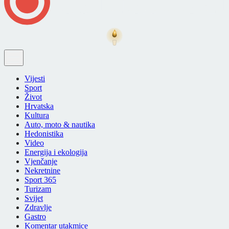
Vijesti
Sport
Život
Hrvatska
Kultura
Auto, moto & nautika
Hedonistika
Video
Energija i ekologija
Vjenčanje
Nekretnine
Sport 365
Turizam
Svijet
Zdravlje
Gastro
Komentar utakmice