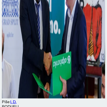
Piše
I. D.
PODIJELI