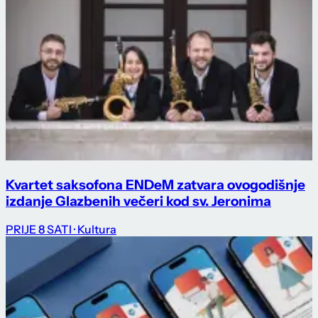
Kvartet saksofona ENDeM zatvara ovogodišnje
izdanje Glazbenih večeri kod sv. Jeronima
PRIJE 8 SATI
· Kultura