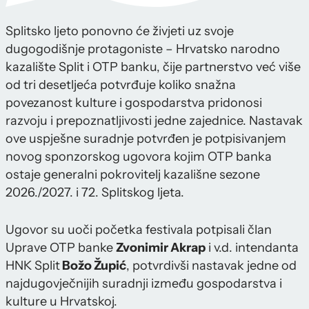
Splitsko ljeto ponovno će živjeti uz svoje
dugogodišnje protagoniste – Hrvatsko narodno
kazalište Split i OTP banku, čije partnerstvo već više
od tri desetljeća potvrđuje koliko snažna
povezanost kulture i gospodarstva pridonosi
razvoju i prepoznatljivosti jedne zajednice. Nastavak
ove uspješne suradnje potvrđen je potpisivanjem
novog sponzorskog ugovora kojim OTP banka
ostaje generalni pokrovitelj kazališne sezone
2026./2027. i 72. Splitskog ljeta.
Ugovor su uoči početka festivala potpisali član
Uprave OTP banke
Zvonimir Akrap
i v.d. intendanta
HNK Split
Božo Župić
, potvrdivši nastavak jedne od
najdugovječnijih suradnji između gospodarstva i
kulture u Hrvatskoj.