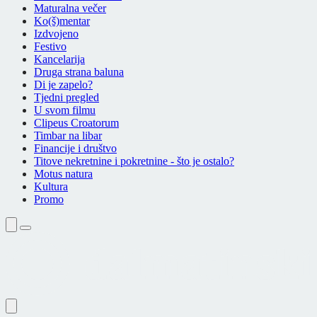
Maturalna večer
Ko(š)mentar
Izdvojeno
Festivo
Kancelarija
Druga strana baluna
Di je zapelo?
Tjedni pregled
U svom filmu
Clipeus Croatorum
Timbar na libar
Financije i društvo
Titove nekretnine i pokretnine - što je ostalo?
Motus natura
Kultura
Promo