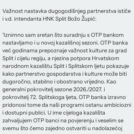
Važnost nastavka dugogodišnjeg partnerstva ističe
i v.d. intendanta HNK Split Božo Župić:
'Iznimno sam sretan što suradnju s OTP bankom
nastavljamo i u novoj kazališnoj sezoni. OTP banka
već godinama prepoznaje važnost kulture za grad
Split i cijelu regiju, a njezina potpora Hrvatskom
narodnom kazalištu Split i Splitskom ljetu pokazuje
kako partnerstvo gospodarstva i kulture može biti
dugoročno, stabilno i obostrano vrijedno. Kao
generalni pokrovitelj sezone 2026./2027. i
pokrovitelj 72. Splitskoga ljeta, OTP banka izravno
pridonosi tome da naši programi ostanu ambiciozni
i dostupni publici. U ime cijeloga kazališta
zahvaljujem OTP banci na povjerenju i veselim se
svemu što ćemo zajedno ostvariti u nadolazećoj