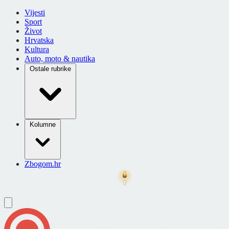
Vijesti
Sport
Život
Hrvatska
Kultura
Auto, moto & nautika
Ostale rubrike
Kolumne
Zbogom.hr