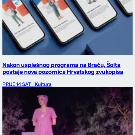
Nakon uspješnog programa na Braču, Šolta
postaje nova pozornica Hrvatskog zvukopisa
PRIJE 14 SATI
· Kultura