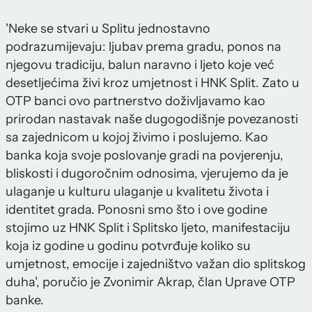
'Neke se stvari u Splitu jednostavno
podrazumijevaju: ljubav prema gradu, ponos na
njegovu tradiciju, balun naravno i ljeto koje već
desetljećima živi kroz umjetnost i HNK Split. Zato u
OTP banci ovo partnerstvo doživljavamo kao
prirodan nastavak naše dugogodišnje povezanosti
sa zajednicom u kojoj živimo i poslujemo. Kao
banka koja svoje poslovanje gradi na povjerenju,
bliskosti i dugoročnim odnosima, vjerujemo da je
ulaganje u kulturu ulaganje u kvalitetu života i
identitet grada. Ponosni smo što i ove godine
stojimo uz HNK Split i Splitsko ljeto, manifestaciju
koja iz godine u godinu potvrđuje koliko su
umjetnost, emocije i zajedništvo važan dio splitskog
duha', poručio je Zvonimir Akrap, član Uprave OTP
banke.